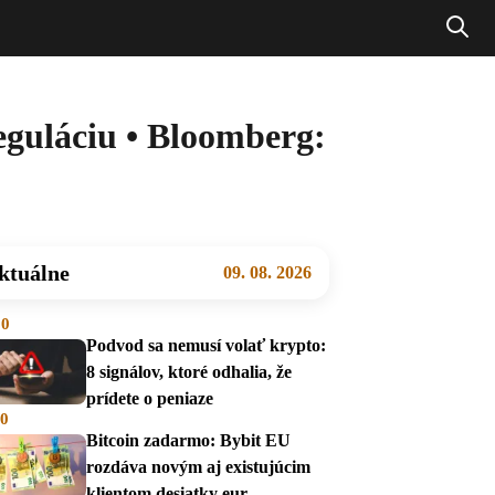
eguláciu • Bloomberg:
ktuálne
09. 08. 2026
00
Podvod sa nemusí volať krypto:
8 signálov, ktoré odhalia, že
prídete o peniaze
00
Bitcoin zadarmo: Bybit EU
rozdáva novým aj existujúcim
klientom desiatky eur