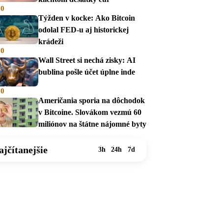
00
Týžden v kocke: Ako Bitcoin
odolal FED-u aj historickej
krádeži
00
Wall Street si nechá zisky: AI
bublina pošle účet úplne inde
00
Američania sporia na dôchodok
v Bitcoine. Slovákom vezmú 60
miliónov na štátne nájomné byty
ajčítanejšie
3h
24h
7d