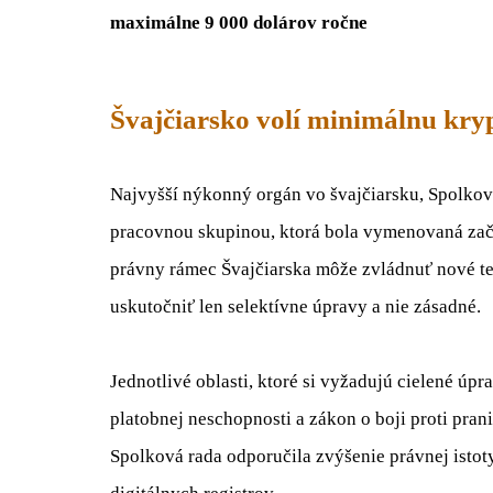
maximálne 9 000 dolárov ročne
Švajčiarsko volí minimálnu kry
Najvyšší nýkonný orgán vo švajčiarsku, Spolkov
pracovnou skupinou, ktorá bola vymenovaná zači
právny rámec Švajčiarska môže zvládnuť nové te
uskutočniť len selektívne úpravy a nie zásadné.
Jednotlivé oblasti, ktoré si vyžadujú cielené úp
platobnej neschopnosti a zákon o boji proti pran
Spolková rada odporučila zvýšenie právnej istot