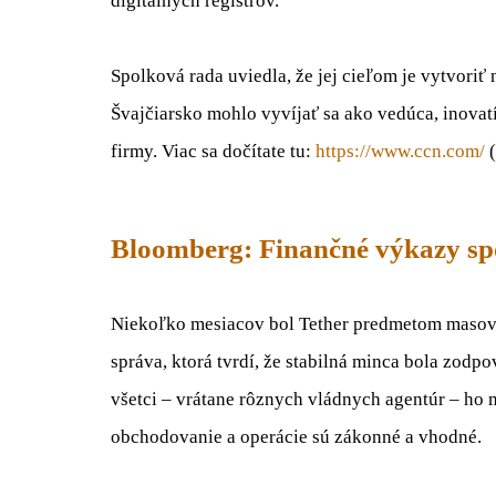
digitálnych registrov.
Spolková rada uviedla, že jej cieľom je vytvori
Švajčiarsko mohlo vyvíjať sa ako vedúca, inovatí
firmy. Viac sa dočítate tu:
https://www.ccn.com/
(
Bloomberg: Finančné výkazy spo
Niekoľko mesiacov bol Tether predmetom masových
správa, ktorá tvrdí, že stabilná minca bola zodp
všetci – vrátane rôznych vládnych agentúr – ho m
obchodovanie a operácie sú zákonné a vhodné.