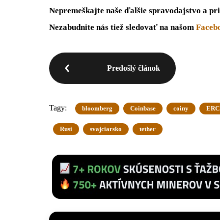
Nepremeškajte naše ďalšie spravodajstvo a pri
Nezabudnite nás tiež sledovať na našom
Faceb
Predošlý článok
Tagy:
bloomberg
Coinbase
coiny
ERC
Rusi
svajciarsko
tether