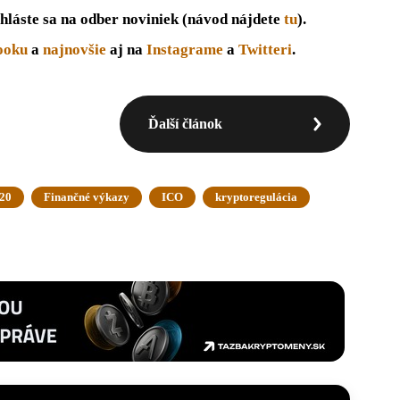
hláste sa na odber noviniek (návod nájdete
tu
).
ooku
a
najnovšie
aj na
Instagrame
a
Twitteri
.
Ďalší článok
20
Finančné výkazy
ICO
kryptoregulácia