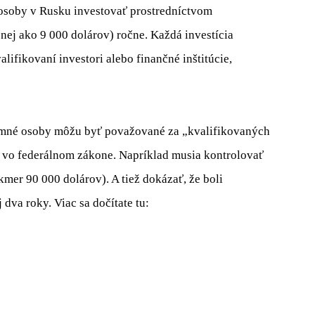
osoby v Rusku investovať prostredníctvom
ej ako 9 000 dolárov) ročne. Každá investícia
lifikovaní investori alebo finančné inštitúcie,
omné osoby môžu byť považované za „kvalifikovaných
né vo federálnom zákone. Napríklad musia kontrolovať
mer 90 000 dolárov). A tiež dokázať, že boli
dva roky. Viac sa dočítate tu: