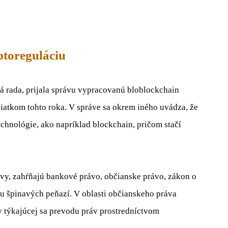
ptoreguláciu
á rada, prijala správu vypracovanú bloblockchain
atkom tohto roka. V správe sa okrem iného uvádza, že
chnológie, ako napríklad blockchain, pričom stačí
ravy, zahŕňajú bankové právo, občianske právo, zákon o
iu špinavých peňazí. V oblasti občianskeho práva
y týkajúcej sa prevodu práv prostredníctvom