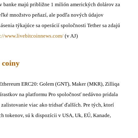
e v banke majú približne 1 milión amerických dolárov za
eľké množstvo peňazí, ale podľa nových údajov
senia týkajúce sa operácií spoločnosti Tether sa zdajú
s://www.livebitcoinnews.com/
(v AJ)
i coiny
y Ethereum ERC20: Golem (GNT), Maker (MKR), Zilliqa
írastkov na platformu Pro spoločnosť nedávno pridala
listovanie viac ako tridsať ďalších. Pre tých, ktorí
h tokenov, sú k dispozícii v USA, Uk, EÚ, Kanade,