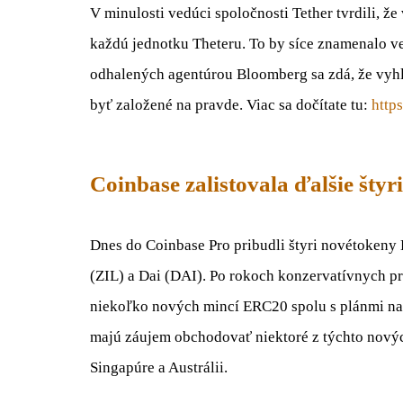
V minulosti vedúci spoločnosti Tether tvrdili, ž
každú jednotku Theteru. To by síce znamenalo v
odhalených agentúrou Bloomberg sa zdá, že vyhlá
byť založené na pravde. Viac sa dočítate tu:
http
Coinbase zalistovala ďalšie štyr
Dnes do Coinbase Pro pribudli štyri novétoken
(ZIL) a Dai (DAI). Po rokoch konzervatívnych pr
niekoľko nových mincí ERC20 spolu s plánmi na za
majú záujem obchodovať niektoré z týchto novýc
Singapúre a Austrálii.