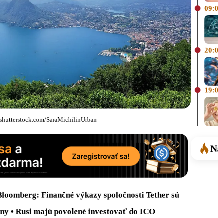
09:
20:
19:
 shutterstock.com/SaraMichilinUrban
N
Bloomberg: Finančné výkazy spoločnosti Tether sú
oiny • Rusi majú povolené investovať do ICO