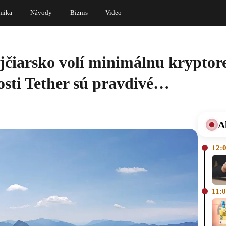
mika
Návody
Biznis
Video
jčiarsko volí minimálnu kryptor
osti Tether sú pravdivé…
A
12:
11: