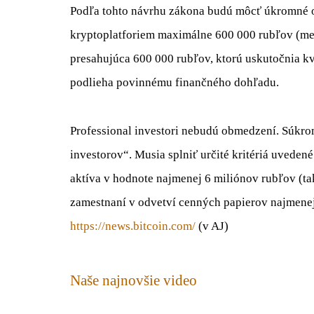
Podľa tohto návrhu zákona budú môcť úkromné 
kryptoplatforiem maximálne 600 000 rubľov (men
presahujúca 600 000 rubľov, ktorú uskutočnia kva
podlieha povinnému finančného dohľadu.
Professional investori nebudú obmedzení. Súkr
investorov“. Musia splniť určité kritériá uvede
aktíva v hodnote najmenej 6 miliónov rubľov (tak
zamestnaní v odvetví cenných papierov najmenej 
https://news.bitcoin.com/
(v AJ)
Naše najnovšie video