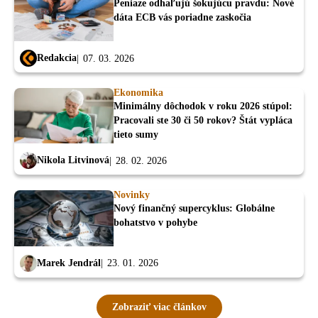
Peniaze odhaľujú šokujúcu pravdu: Nové
dáta ECB vás poriadne zaskočia
Redakcia
07. 03. 2026
Ekonomika
Minimálny dôchodok v roku 2026 stúpol:
Pracovali ste 30 či 50 rokov? Štát vypláca
tieto sumy
Nikola Litvinová
28. 02. 2026
Novinky
Nový finančný supercyklus: Globálne
bohatstvo v pohybe
Marek Jendrál
23. 01. 2026
Zobraziť viac článkov