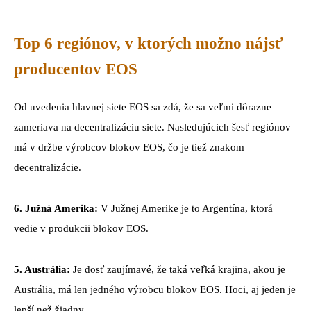
Top 6 regiónov, v ktorých možno nájsť
producentov EOS
Od uvedenia hlavnej siete EOS sa zdá, že sa veľmi dôrazne
zameriava na decentralizáciu siete. Nasledujúcich šesť regiónov
má v držbe výrobcov blokov EOS, čo je tiež znakom
decentralizácie.
6.
Južná Amerika:
V Južnej Amerike je to Argentína, ktorá
vedie v produkcii blokov EOS.
5. Austrália:
Je dosť zaujímavé, že taká veľká krajina, akou je
Austrália, má len jedného výrobcu blokov EOS. Hoci, aj jeden je
lepší než žiadny.