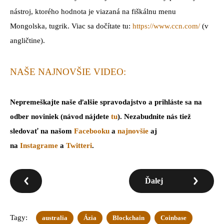
nástroj, ktorého hodnota je viazaná na fiškálnu menu
Mongolska, tugrik. Viac sa dočítate tu:
https://www.ccn.com/
(v
angličtine).
NAŠE NAJNOVŠIE VIDEO:
Nepremeškajte naše ďalšie spravodajstvo a prihláste sa na
odber noviniek (návod nájdete
tu
). Nezabudnite nás tiež
sledovať na našom
Facebooku
a
najnovšie
aj
na
Instagrame
a
Twitteri
.
Ďalej
Tagy:
australia
Ázia
Blockchain
Coinbase