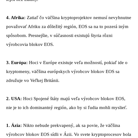
4. Afrika:
Zatiaľ čo väčšina kryptoprojektov nemusí nevyhnutne
považovať Afriku za dôležitý región, EOS sa na to pozerá iným
spôsobom. Presnejšie, v súčasnosti existujú štyria rôzni
výrobcovia blokov EOS.
3. Európa:
Hoci v Európe existuje veľa možností, pokiaľ ide o
kryptomeny, väčšina európskych výrobcov blokov EOS sa
združuje vo Veľkej Británii.
2. USA:
Hoci Spojené štáty majú veľa výrobcov blokov EOS,
nie je to ich dominantný región, ako by si ľudia mohli myslieť.
1. Ázia:
Nikto nebude prekvapený, ak sa povie, že väčšina
výrobcov blokov EOS sídli v Ázii. Vo svete kryptoprocesov bola