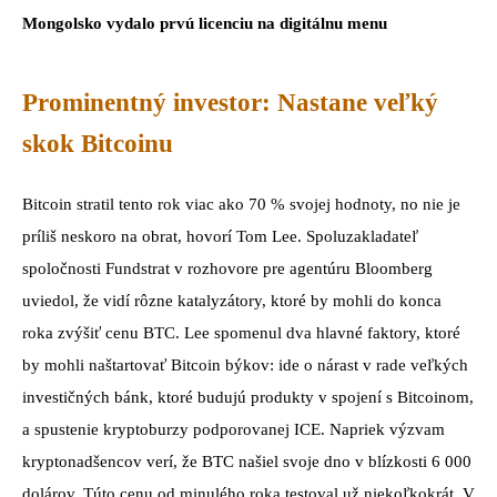
Mongolsko vydalo prvú licenciu na digitálnu menu
Prominentný investor: Nastane veľký
skok Bitcoinu
Bitcoin stratil tento rok viac ako 70 % svojej hodnoty, no nie je
príliš neskoro na obrat, hovorí Tom Lee. Spoluzakladateľ
spoločnosti Fundstrat v rozhovore pre agentúru Bloomberg
uviedol, že vidí rôzne katalyzátory, ktoré by mohli do konca
roka zvýšiť cenu BTC. Lee spomenul dva hlavné faktory, ktoré
by mohli naštartovať Bitcoin býkov: ide o nárast v rade veľkých
investičných bánk, ktoré budujú produkty v spojení s Bitcoinom,
a spustenie kryptoburzy podporovanej ICE. Napriek výzvam
kryptonadšencov verí, že BTC našiel svoje dno v blízkosti 6 000
dolárov. Túto cenu od minulého roka testoval už niekoľkokrát. V