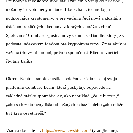
Pre nových investorov, ktorí majú záujem o vstup do priestoru,
môžu byť kryptomeny mätúce. Blockchain, technológia
podporujúca kryptomeny, je pre väčšinu ľudí nová a zložitá, s
tisíckami rozličných altcoinov, z ktorých si môžu vybrať.
Spoločnosť Coinbase spustila nový Coinbase Bundle, ktorý je v
podstate indexovým fondom pre kryptoinvestorov. Zmes aktív je
vážená trhovými limitmi, pričom spoločnosť Bitcoin tvorí tri
štvrtiny balíka.
Okrem týchto stránok spustila spoločnosť Coinbase aj svoju
platformu Coinbase Learn, ktorá poskytuje odpovede na
základné otázky spotrebiteľov, ako napríklad „čo je bitcoin,“
„ako sa kryptomeny líšia od bežných peňazí“ alebo „ako môže
byť kryptosvet lepší.“
Viac sa dočítate tu:
https://www.newsbtc.com/
(v angličtine).