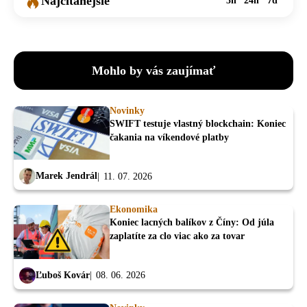
Najčítanejšie
3h
24h
7d
Mohlo by vás zaujímať
Novinky
SWIFT testuje vlastný blockchain: Koniec
čakania na víkendové platby
Marek Jendrál
11. 07. 2026
Ekonomika
Koniec lacných balíkov z Číny: Od júla
zaplatíte za clo viac ako za tovar
Ľuboš Kovár
08. 06. 2026