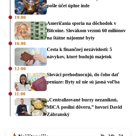
pošle účet úplne inde
19:00
Američania sporia na dôchodok v
Bitcoine. Slovákom vezmú 60 miliónov
na štátne nájomné byty
16:00
Cesta k finančnej nezávislosti: 5
návykov, ktoré budujú majetok
12:00
Slováci prehodnocujú, do čoho dať
peniaze: Byty už nie sú jasná voľba
11:00
„Centralizované burzy nezaniknú,
MiCA posilní dôveru,” hovorí David
Zábranský