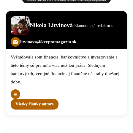
Nikola Litvinová
Ekonomická redaktorka
litvinova@kryptomagazin.sk
Vyštudovala som financie, bankovníctvo a investovanie a
tieto témy sú pre mňa viac než len práca. Sledujem
bankový trh, verejné financie aj finančné nástrahy dnešnej
doby.
Všetky články autora