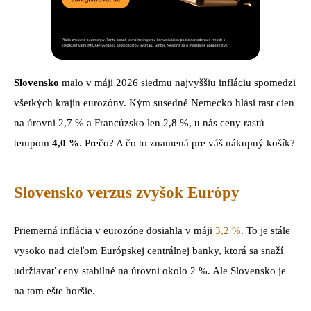
Slovensko
malo v máji 2026 siedmu najvyššiu infláciu spomedzi
všetkých krajín eurozóny. Kým susedné Nemecko hlási rast cien
na úrovni 2,7 % a Francúzsko len 2,8 %, u nás ceny rastú
tempom
4,0 %
. Prečo? A čo to znamená pre váš nákupný košík?
Slovensko verzus zvyšok Európy
Priemerná inflácia v eurozóne dosiahla v máji
3,2 %
. To je stále
vysoko nad cieľom Európskej centrálnej banky, ktorá sa snaží
udržiavať ceny stabilné na úrovni okolo 2 %. Ale Slovensko je
na tom ešte horšie.