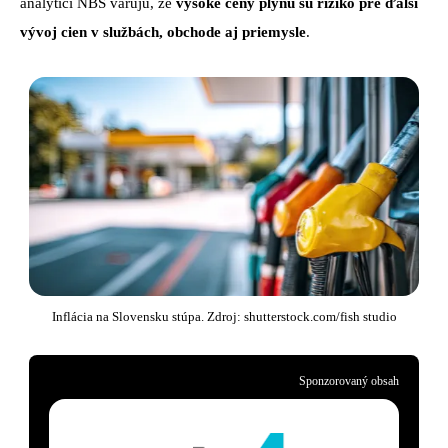
analytici NBS varujú, že
vysoké ceny plynu sú riziko pre ďalší
vývoj cien v službách, obchode aj priemysle
.
Inflácia na Slovensku stúpa. Zdroj: shutterstock.com/fish studio
Sponzorovaný obsah