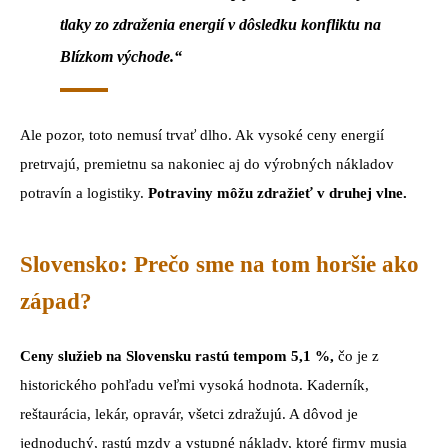
tlaky zo zdraženia energií v dôsledku konfliktu na
Blízkom východe.“
Ale pozor, toto nemusí trvať dlho. Ak vysoké ceny energií
pretrvajú, premietnu sa nakoniec aj do výrobných nákladov
potravín a logistiky.
Potraviny môžu zdražieť v druhej vlne.
Slovensko: Prečo sme na tom horšie ako
západ?
Ceny služieb na Slovensku rastú tempom 5,1 %,
čo je z
historického pohľadu veľmi vysoká hodnota. Kaderník,
reštaurácia, lekár, opravár, všetci zdražujú. A dôvod je
jednoduchý, rastú mzdy a vstupné náklady, ktoré firmy musia