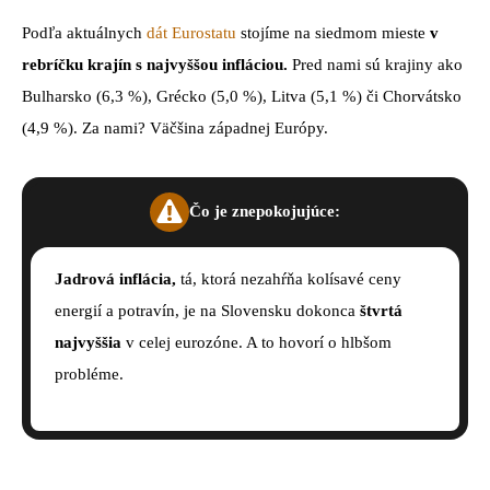
Podľa aktuálnych
dát Eurostatu
stojíme na siedmom mieste
v
rebríčku krajín s najvyššou infláciou.
Pred nami sú krajiny ako
Bulharsko (6,3 %), Grécko (5,0 %), Litva (5,1 %) či Chorvátsko
(4,9 %). Za nami? Väčšina západnej Európy.
Čo je znepokojujúce:
Jadrová inflácia,
tá, ktorá nezahŕňa kolísavé ceny
energií a potravín, je na Slovensku dokonca
štvrtá
najvyššia
v celej eurozóne. A to hovorí o hlbšom
probléme.