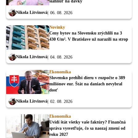
siahnuť na dávky
Nikola Litvinová
06. 08. 2026
Novinky
Ceny bytov na Slovensku zrýchlili na 3
430 €/m². V Bratislave už narazili na strop
Nikola Litvinová
04. 08. 2026
Ekonomika
Slovensko prehĺbi dieru v rozpočte o 389
miliónov eur. Štát na daniach nevybral
dosť
Nikola Litvinová
02. 08. 2026
Ekonomika
Uvidí štát všetky vaše faktúry? Finančná
správa vysvetľuje, čo sa naozaj zmení od
roku 2027