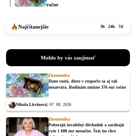
ročne
Najčítanejšie
3h
24h
7d
Mohlo by vás zaujímať
Ekonomika
Dane rastú, diera v rozpočte sa aj tak
nezatvára. Rodinám zmizne 376 eur ročne
Nikola Litvinová
07. 08. 2026
Ekonomika
Poberajú invalidný dôchodok a zarábajú
vyše 1 600 eur mesačne. Štát im chce