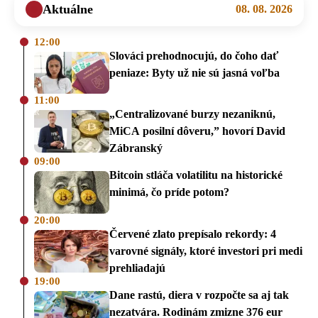
Aktuálne
08. 08. 2026
12:00
Slováci prehodnocujú, do čoho dať
peniaze: Byty už nie sú jasná voľba
11:00
„Centralizované burzy nezaniknú,
MiCA posilní dôveru,” hovorí David
Zábranský
09:00
Bitcoin stláča volatilitu na historické
minimá, čo príde potom?
20:00
Červené zlato prepísalo rekordy: 4
varovné signály, ktoré investori pri medi
prehliadajú
19:00
Dane rastú, diera v rozpočte sa aj tak
nezatvára. Rodinám zmizne 376 eur