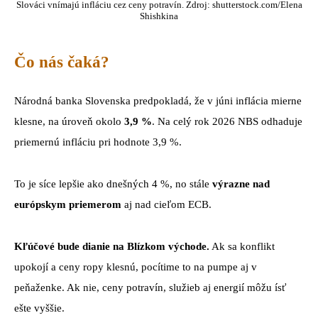
Slováci vnímajú infláciu cez ceny potravín. Zdroj: shutterstock.com/Elena
Shishkina
Čo nás čaká?
Národná banka Slovenska predpokladá, že v júni inflácia mierne
klesne, na úroveň okolo
3,9 %
. Na celý rok 2026 NBS odhaduje
priemernú infláciu pri hodnote 3,9 %.
To je síce lepšie ako dnešných 4 %, no stále
výrazne nad
európskym priemerom
aj nad cieľom ECB.
Kľúčové bude dianie na Blízkom východe.
Ak sa konflikt
upokojí a ceny ropy klesnú, pocítime to na pumpe aj v
peňaženke. Ak nie, ceny potravín, služieb aj energií môžu ísť
ešte vyššie.