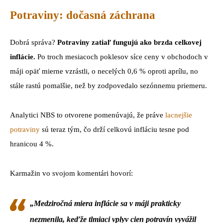
Potraviny: dočasná záchrana
Dobrá správa?
Potraviny zatiaľ fungujú ako brzda celkovej
inflácie.
Po troch mesiacoch poklesov síce ceny v obchodoch v
máji opäť mierne vzrástli, o necelých 0,6 % oproti aprílu, no
stále rastú pomalšie, než by zodpovedalo sezónnemu priemeru.
Analytici NBS to otvorene pomenúvajú, že práve
lacnejšie
potraviny
sú teraz tým, čo drží celkovú infláciu tesne pod
hranicou 4 %.
Karmažin vo svojom komentári hovorí:
„Medziročná miera inflácie sa v máji prakticky
nezmenila, keďže tlmiaci vplyv cien potravín vyvážil