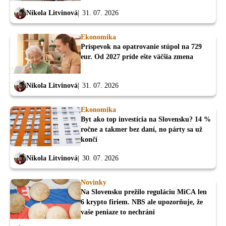
Nikola Litvinová
31. 07. 2026
Ekonomika
Príspevok na opatrovanie stúpol na 729
eur. Od 2027 príde ešte väčšia zmena
Nikola Litvinová
31. 07. 2026
Ekonomika
Byt ako top investícia na Slovensku? 14 %
ročne a takmer bez daní, no párty sa už
končí
Nikola Litvinová
30. 07. 2026
Novinky
Na Slovensku prežilo reguláciu MiCA len
6 krypto firiem. NBS ale upozorňuje, že
vaše peniaze to nechráni