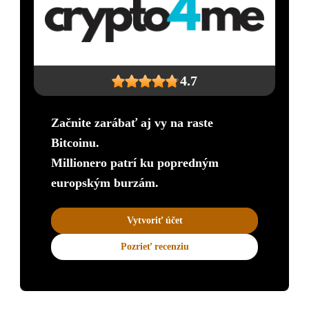
4.7
Začnite zarábať aj vy na raste
Bitcoinu.
Millionero patrí ku popredným
europským burzám.
Vytvoriť účet
Pozrieť recenziu