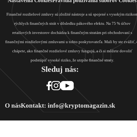
Nastavenia Cookies
Pravidlá používania súborov Cookies
Finančné rozdielové zmluvy sú zložité nástroje a sú spojené s vysokým riziko
rýchlych finančných strát v dôsledku pákového efektu. Na 75 % účtov
retailových investorov dochádza k finančným stratám pri obchodovaní s
finančnými rozdielovými zmluvami u tohto poskytovateľa. Mali by ste zvážiť, 
chápete, ako finančné rozdielové zmluvy fungujú, a či si môžete dovoliť
podstúpiť vysoké riziko, že utrpíte finančné straty.
Sleduj nás:
O nás
Kontakt: info@kryptomagazin.sk