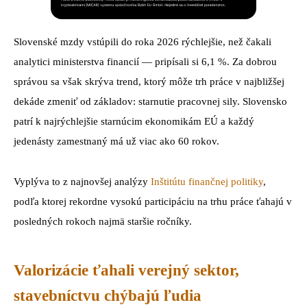
Slovenské mzdy vstúpili do roka 2026 rýchlejšie, než čakali
analytici ministerstva financií — pripísali si 6,1 %. Za dobrou
správou sa však skrýva trend, ktorý môže trh práce v najbližšej
dekáde zmeniť od základov: starnutie pracovnej sily. Slovensko
patrí k najrýchlejšie starnúcim ekonomikám EÚ a každý
jedenásty zamestnaný má už viac ako 60 rokov.
Vyplýva to z najnovšej analýzy
Inštitútu finančnej politiky
,
podľa ktorej rekordne vysokú participáciu na trhu práce ťahajú v
posledných rokoch najmä staršie ročníky.
Valorizácie ťahali verejný sektor,
stavebníctvu chýbajú ľudia