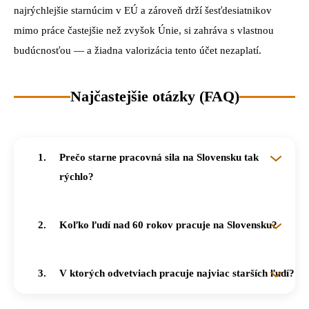
najrýchlejšie starnúcim v EÚ a zároveň drží šesťdesiatnikov
mimo práce častejšie než zvyšok Únie, si zahráva s vlastnou
budúcnosťou — a žiadna valorizácia tento účet nezaplatí.
Najčastejšie otázky (FAQ)
Prečo starne pracovná sila na Slovensku tak
rýchlo?
Mediánový vek sa na Slovensku spolu s Cyprom zvýšil za poslednú dekádu najviac v EÚ. K starnutiu pracovnej sily prispieva aj opätovné naviazanie dôchodkového veku na strednú dĺžku života, ktoré drží staršie ročníky dlhšie v práci.
Koľko ľudí nad 60 rokov pracuje na Slovensku?
Viac ako 60 rokov má každý jedenásty zamestnaný. Od roku 2015, keď starší pracujúci tvorili 4 % zamestnanosti, sa ich podiel zdvojnásobil — stále však zaostávame za priemerom EÚ, kde tvoria takmer 12 %.
V ktorých odvetviach pracuje najviac starších ľudí?
Najvyšší podiel pracujúcich nad 60 rokov majú nehnuteľnosti, administratíva a zdravotníctvo, kde tvoria zhruba každého šiesteho zamestnanca. Najmenej ich je v ubytovaní a stravovaní (4,5 %) a vo finančníctve.