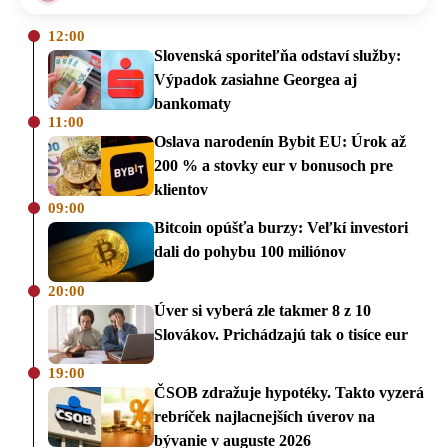
12:00
Slovenská sporiteľňa odstaví služby:
Výpadok zasiahne Georgea aj
bankomaty
11:00
Oslava narodenín Bybit EU: Úrok až
200 % a stovky eur v bonusoch pre
klientov
09:00
Bitcoin opúšťa burzy: Veľkí investori
dali do pohybu 100 miliónov
20:00
Úver si vyberá zle takmer 8 z 10
Slovákov. Prichádzajú tak o tisíce eur
19:00
ČSOB zdražuje hypotéky. Takto vyzerá
rebríček najlacnejších úverov na
bývanie v auguste 2026