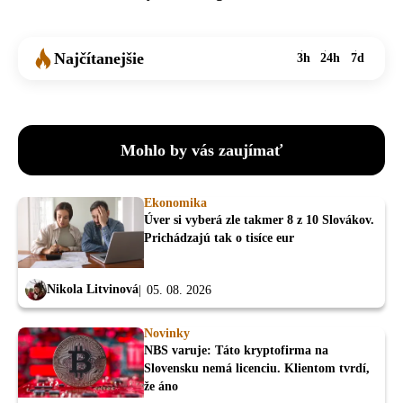
Najčítanejšie
3h
24h
7d
Mohlo by vás zaujímať
Ekonomika
Úver si vyberá zle takmer 8 z 10 Slovákov.
Prichádzajú tak o tisíce eur
Nikola Litvinová
05. 08. 2026
Novinky
NBS varuje: Táto kryptofirma na
Slovensku nemá licenciu. Klientom tvrdí,
že áno