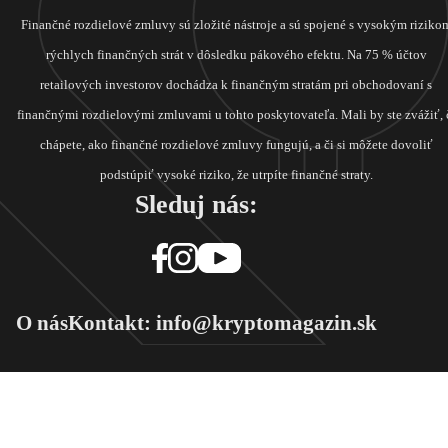
Finančné rozdielové zmluvy sú zložité nástroje a sú spojené s vysokým riziko
rýchlych finančných strát v dôsledku pákového efektu. Na 75 % účtov
retailových investorov dochádza k finančným stratám pri obchodovaní s
finančnými rozdielovými zmluvami u tohto poskytovateľa. Mali by ste zvážiť, 
chápete, ako finančné rozdielové zmluvy fungujú, a či si môžete dovoliť
podstúpiť vysoké riziko, že utrpíte finančné straty.
Sleduj nás:
O nás
Kontakt: info@kryptomagazin.sk