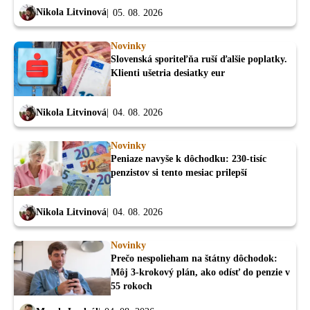
Nikola Litvinová
05. 08. 2026
Novinky
Slovenská sporiteľňa ruší ďalšie poplatky.
Klienti ušetria desiatky eur
Nikola Litvinová
04. 08. 2026
Novinky
Peniaze navyše k dôchodku: 230-tisíc
penzistov si tento mesiac prilepší
Nikola Litvinová
04. 08. 2026
Novinky
Prečo nespolieham na štátny dôchodok:
Môj 3-krokový plán, ako odísť do penzie v
55 rokoch