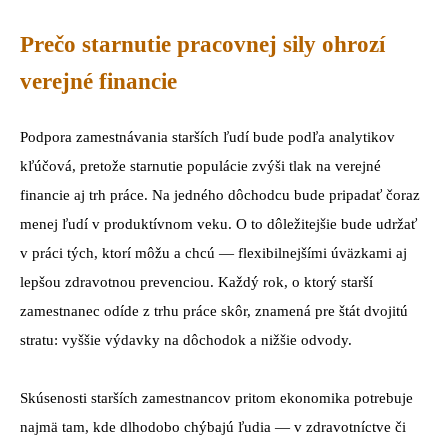
Prečo starnutie pracovnej sily ohrozí
verejné financie
Podpora zamestnávania starších ľudí bude podľa analytikov
kľúčová, pretože starnutie populácie zvýši tlak na verejné
financie aj trh práce. Na jedného dôchodcu bude pripadať čoraz
menej ľudí v produktívnom veku. O to dôležitejšie bude udržať
v práci tých, ktorí môžu a chcú — flexibilnejšími úväzkami aj
lepšou zdravotnou prevenciou. Každý rok, o ktorý starší
zamestnanec odíde z trhu práce skôr, znamená pre štát dvojitú
stratu: vyššie výdavky na dôchodok a nižšie odvody.
Skúsenosti starších zamestnancov pritom ekonomika potrebuje
najmä tam, kde dlhodobo chýbajú ľudia — v zdravotníctve či