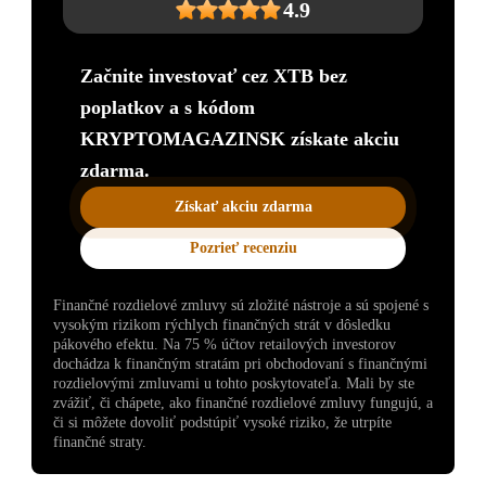
4.9
Začnite investovať cez XTB bez
poplatkov a s kódom
KRYPTOMAGAZINSK získate akciu
zdarma.
Získať akciu zdarma
Pozrieť recenziu
Finančné rozdielové zmluvy sú zložité nástroje a sú spojené s
vysokým rizikom rýchlych finančných strát v dôsledku
pákového efektu. Na 75 % účtov retailových investorov
dochádza k finančným stratám pri obchodovaní s finančnými
rozdielovými zmluvami u tohto poskytovateľa. Mali by ste
zvážiť, či chápete, ako finančné rozdielové zmluvy fungujú, a
či si môžete dovoliť podstúpiť vysoké riziko, že utrpíte
finančné straty.