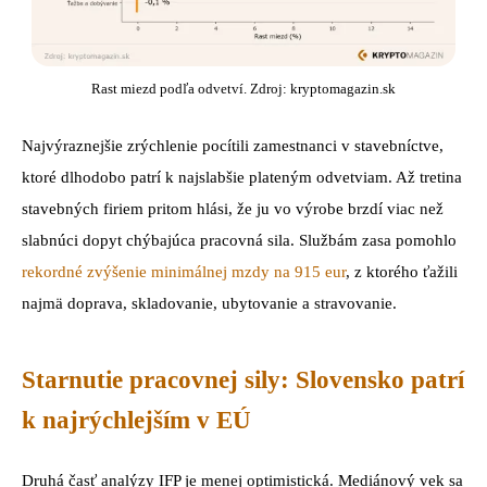
Rast miezd podľa odvetví. Zdroj: kryptomagazin.sk
Najvýraznejšie zrýchlenie pocítili zamestnanci v stavebníctve,
ktoré dlhodobo patrí k najslabšie plateným odvetviam. Až tretina
stavebných firiem pritom hlási, že ju vo výrobe brzdí viac než
slabnúci dopyt chýbajúca pracovná sila. Službám zasa pomohlo
rekordné zvýšenie minimálnej mzdy na 915 eur
, z ktorého ťažili
najmä doprava, skladovanie, ubytovanie a stravovanie.
Starnutie pracovnej sily: Slovensko patrí
k najrýchlejším v EÚ
Druhá časť analýzy IFP je menej optimistická. Mediánový vek sa