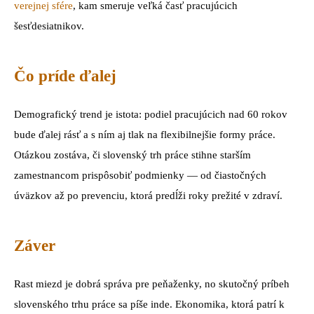
verejnej sfére
, kam smeruje veľká časť pracujúcich
šesťdesiatnikov.
Čo príde ďalej
Demografický trend je istota: podiel pracujúcich nad 60 rokov
bude ďalej rásť a s ním aj tlak na flexibilnejšie formy práce.
Otázkou zostáva, či slovenský trh práce stihne starším
zamestnancom prispôsobiť podmienky — od čiastočných
úväzkov až po prevenciu, ktorá predĺži roky prežité v zdraví.
Záver
Rast miezd je dobrá správa pre peňaženky, no skutočný príbeh
slovenského trhu práce sa píše inde. Ekonomika, ktorá patrí k