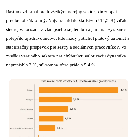
Rast miezd ťahal predovšetkým verejný sektor, ktorý opäť
predbehol súkromný. Najviac pridalo školstvo (+14,5 %) vďaka
štedrej valorizácii z vlaňajšieho septembra a januára, výrazne si
polepšilo aj zdravotníctvo, kde mzdy potiahol platový automat a
stabilizačný príspevok pre sestry a sociálnych pracovníkov. Vo
zvyšku verejného sektora pre chýbajúcu valorizáciu dynamika
nepresiahla 3 %, súkromná sféra pridala 5,4 %.