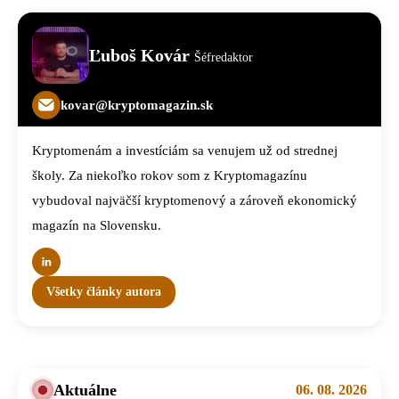
Ľuboš Kovár
Šéfredaktor
kovar@kryptomagazin.sk
Kryptomenám a investíciám sa venujem už od strednej
školy. Za niekoľko rokov som z Kryptomagazínu
vybudoval najväčší kryptomenový a zároveň ekonomický
magazín na Slovensku.
Všetky články autora
Aktuálne
06. 08. 2026