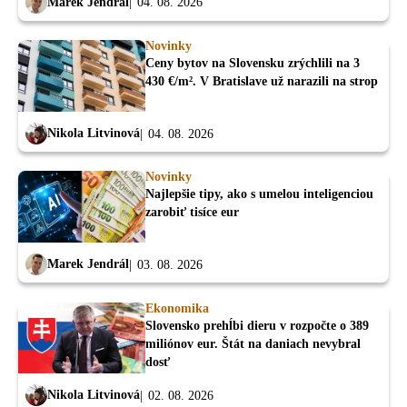
Marek Jendrál
04. 08. 2026
Novinky
Ceny bytov na Slovensku zrýchlili na 3
430 €/m². V Bratislave už narazili na strop
Nikola Litvinová
04. 08. 2026
Novinky
Najlepšie tipy, ako s umelou inteligenciou
zarobiť tisíce eur
Marek Jendrál
03. 08. 2026
Ekonomika
Slovensko prehĺbi dieru v rozpočte o 389
miliónov eur. Štát na daniach nevybral
dosť
Nikola Litvinová
02. 08. 2026