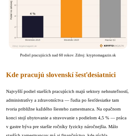
Podiel pracujúcich nad 60 rokov. Zdroj: kryptomagazin.sk
Kde pracujú slovenskí šesťdesiatnici
Najvyšší podiel starších pracujúcich majú sektory nehnuteľností,
administratívy a zdravotníctva — ľudia po šesťdesiatke tam
tvoria približne každého šiesteho zamestnanca. Na opačnom
konci stojí ubytovanie a stravovanie s podielom 4,5 % — práca
v gastre býva pre staršie ročníky fyzicky náročnejšia. Málo
starších zamestnancov má aj finančníctvo, kde rýchla