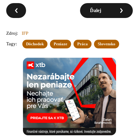
Ďalej
Zdroj:
IFP
Tagy:
Dôchodok
Peniaze
Práca
Slovensko