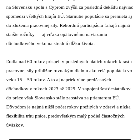
na Slovensku spolu s Cyprom zvýšil za poslednú dekádu najviac
spomedzi všetkých krajín EÚ. Starnutie populácie sa premieta aj
do zloženia pracovnej sily. Rekordnú participáciu ťahajú najmä
staršie ročníky — aj vďaka opätovnému naviazaniu
dôchodkového veku na strednú dĺžku života.
Ľudia nad 60 rokov prispeli v posledných piatich rokoch k rastu
pracovnej sily približne rovnakým dielom ako celá populácia vo
veku 15 – 59 rokov. A to aj napriek vlne predčasných
dôchodkov v rokoch 2023 až 2025. V zapojení šesťdesiatnikov
do práce však Slovensko stále zaostáva za priemerom EÚ.
Dôvodom je najmä nižší počet rokov prežitých v zdraví a nízka
flexibilita trhu práce, predovšetkým malý podiel čiastočných
úväzkov.