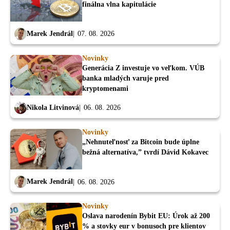
finálna vlna kapitulácie
Marek Jendrál
07. 08. 2026
Novinky
Generácia Z investuje vo veľkom. VÚB
banka mladých varuje pred
kryptomenami
Nikola Litvinová
06. 08. 2026
Novinky
„Nehnuteľnosť za Bitcoin bude úplne
bežná alternatíva,” tvrdí Dávid Kokavec
Marek Jendrál
06. 08. 2026
Novinky
Oslava narodenín Bybit EU: Úrok až 200
% a stovky eur v bonusoch pre klientov