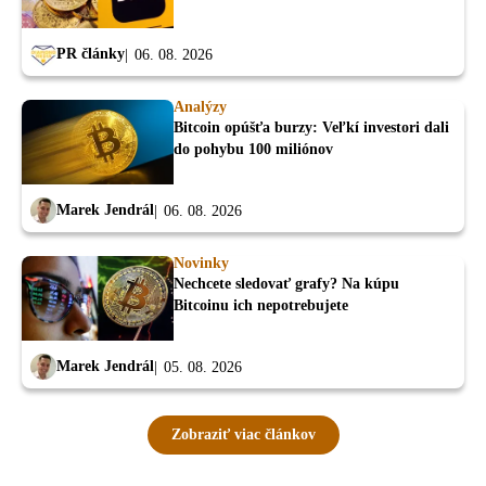
PR články
06. 08. 2026
Analýzy
Bitcoin opúšťa burzy: Veľkí investori dali
do pohybu 100 miliónov
Marek Jendrál
06. 08. 2026
Novinky
Nechcete sledovať grafy? Na kúpu
Bitcoinu ich nepotrebujete
Marek Jendrál
05. 08. 2026
Zobraziť viac článkov