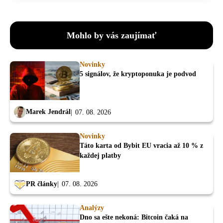
Mohlo by vás zaujímať
Novinky
5 signálov, že kryptoponuka je podvod
Marek Jendrál
07. 08. 2026
Novinky
Táto karta od Bybit EU vracia až 10 % z
každej platby
PR články
07. 08. 2026
Analýzy
Dno sa ešte nekoná: Bitcoin čaká na