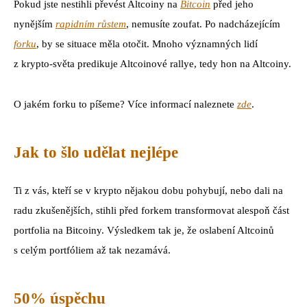
Pokud jste nestihli převést Altcoiny na
Bitcoin
před jeho
nynějším
rapidním růstem
, nemusíte zoufat. Po nadcházejícím
forku
, by se situace měla otočit. Mnoho významných lidí
z krypto-světa predikuje Altcoinové rallye, tedy hon na Altcoiny.
O jakém forku to píšeme? Více informací naleznete
zde
.
Jak to šlo udělat nejlépe
Ti z vás, kteří se v krypto nějakou dobu pohybují, nebo dali na
radu zkušenějších, stihli před forkem transformovat alespoň část
portfolia na Bitcoiny. Výsledkem tak je, že oslabení Altcoinů
s celým portfóliem až tak nezamává.
50% úspěchu