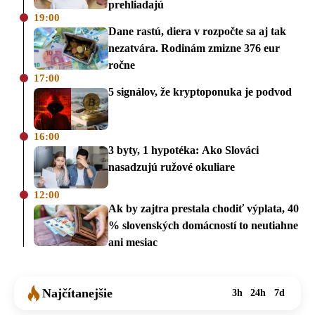
prehliadajú
19:00
Dane rastú, diera v rozpočte sa aj tak
nezatvára. Rodinám zmizne 376 eur
ročne
17:00
5 signálov, že kryptoponuka je podvod
16:00
3 byty, 1 hypotéka: Ako Slováci
nasadzujú ružové okuliare
12:00
Ak by zajtra prestala chodiť výplata, 40
% slovenských domácností to neutiahne
ani mesiac
Najčítanejšie
3h
24h
7d