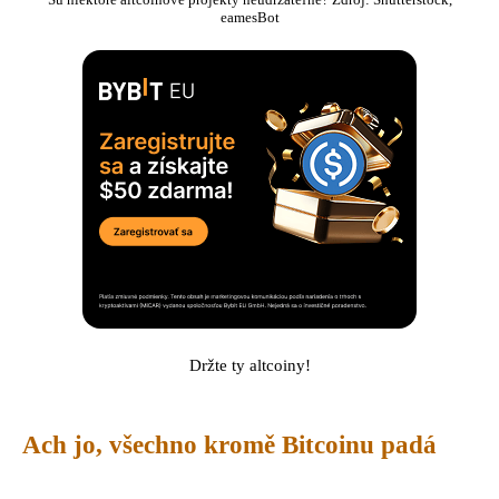
eamesBot
Držte ty altcoiny!
Ach jo, všechno kromě Bitcoinu padá