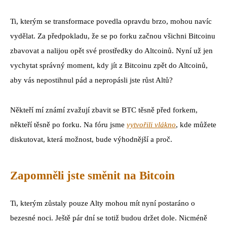
Ti, kterým se transformace povedla opravdu brzo, mohou navíc
vydělat. Za předpokladu, že se po forku začnou všichni Bitcoinu
zbavovat a nalijou opět své prostředky do Altcoinů. Nyní už jen
vychytat správný moment, kdy jít z Bitcoinu zpět do Altcoinů,
aby vás nepostihnul pád a nepropásli jste růst Altů?
Někteří mí známí zvažují zbavit se BTC těsně před forkem,
někteří těsně po forku. Na fóru jsme
vytvořili vlákno
, kde můžete
diskutovat, která možnost, bude výhodnější a proč.
Zapomněli jste směnit na Bitcoin
Ti, kterým zůstaly pouze Alty mohou mít nyní postaráno o
bezesné noci. Ještě pár dní se totiž budou držet dole. Nicméně