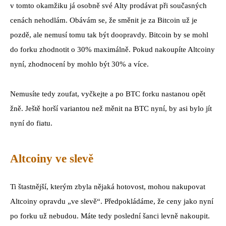
v tomto okamžiku já osobně své Alty prodávat při současných
cenách nehodlám. Obávám se, že směnit je za Bitcoin už je
pozdě, ale nemusí tomu tak být doopravdy. Bitcoin by se mohl
do forku zhodnotit o 30% maximálně. Pokud nakoupíte Altcoiny
nyní, zhodnocení by mohlo být 30% a více.
Nemusíte tedy zoufat, vyčkejte a po BTC forku nastanou opět
žně. Ještě horší variantou než měnit na BTC nyní, by asi bylo jít
nyní do fiatu.
Altcoiny ve slevě
Ti štastnější, kterým zbyla nějaká hotovost, mohou nakupovat
Altcoiny opravdu „ve slevě“. Předpokládáme, že ceny jako nyní
po forku už nebudou. Máte tedy poslední šanci levně nakoupit.