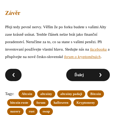
Závěr
Přeji tedy pevné nervy. Věřím že po forku budete s vašimi Alty
zase krásně usínat. Tenhle článek nelze brát jako finanční
poradenství. Neručíme za to, co sa stane s vašimi penězi. Při
investovaní používejte vlastní hlavu. Sledujte nás na
facebooku
a
přispívejte na nové česko-slovenské
forum o kryptoměnách
.
Ďalej
Tagy:
Altcoin
altcoiny
altcoiny padaji
Bitcoin
bitcoin roste
forum
halloween
Kryptomeny
nazory
rust
swap