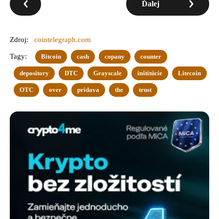
Ďalej
Zdroj:
cointelegraph.com
Tagy:
Bitcoin
cash
copany
counter
depository
DTC
Grayscale
inštitúcie
Litecoin
OTC
over
pridava
the
trust