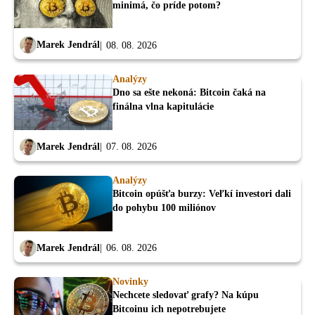
minimá, čo príde potom?
Marek Jendrál
08. 08. 2026
Analýzy
Dno sa ešte nekoná: Bitcoin čaká na
finálna vlna kapitulácie
Marek Jendrál
07. 08. 2026
Analýzy
Bitcoin opúšťa burzy: Veľkí investori dali
do pohybu 100 miliónov
Marek Jendrál
06. 08. 2026
Novinky
Nechcete sledovať grafy? Na kúpu
Bitcoinu ich nepotrebujete