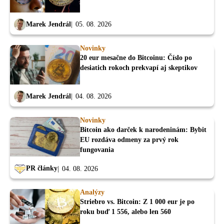
Marek Jendrál
05. 08. 2026
Novinky
20 eur mesačne do Bitcoinu: Číslo po
desiatich rokoch prekvapí aj skeptikov
Marek Jendrál
04. 08. 2026
Novinky
Bitcoin ako darček k narodeninám: Bybit
EU rozdáva odmeny za prvý rok
fungovania
PR články
04. 08. 2026
Analýzy
Striebro vs. Bitcoin: Z 1 000 eur je po
roku buď 1 556, alebo len 560