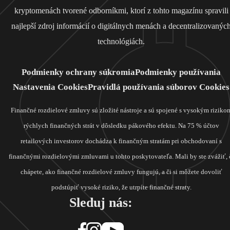
kryptomenách tvorené odborníkmi, ktorí z tohto magazínu spravili
najlepší zdroj informácií o digitálnych menách a decentralizovanýc
technológiách.
Podmienky ochrany súkromia
Podmienky používania
Nastavenia Cookies
Pravidlá používania súborov Cookies
Finančné rozdielové zmluvy sú zložité nástroje a sú spojené s vysokým riziko
rýchlych finančných strát v dôsledku pákového efektu. Na 75 % účtov
retailových investorov dochádza k finančným stratám pri obchodovaní s
finančnými rozdielovými zmluvami u tohto poskytovateľa. Mali by ste zvážiť, 
chápete, ako finančné rozdielové zmluvy fungujú, a či si môžete dovoliť
podstúpiť vysoké riziko, že utrpíte finančné straty.
Sleduj nás: