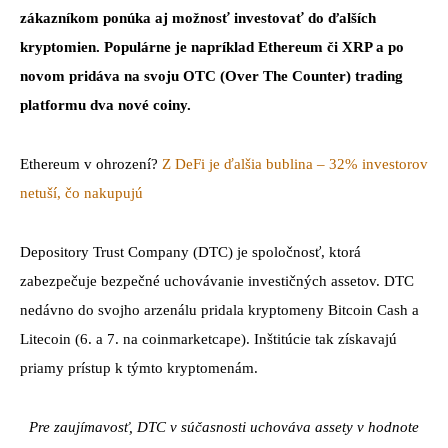
zákazníkom ponúka aj možnosť investovať do ďalších
kryptomien. Populárne je napríklad Ethereum či XRP a po
novom pridáva na svoju OTC (Over The Counter) trading
platformu dva nové coiny.
Ethereum v ohrození?
Z DeFi je ďalšia bublina – 32% investorov
netuší, čo nakupujú
Depository Trust Company (DTC) je spoločnosť, ktorá
zabezpečuje bezpečné uchovávanie investičných assetov. DTC
nedávno do svojho arzenálu pridala kryptomeny Bitcoin Cash a
Litecoin (6. a 7. na coinmarketcape). Inštitúcie tak získavajú
priamy prístup k týmto kryptomenám.
Pre zaujímavosť, DTC v súčasnosti uchováva assety v hodnote