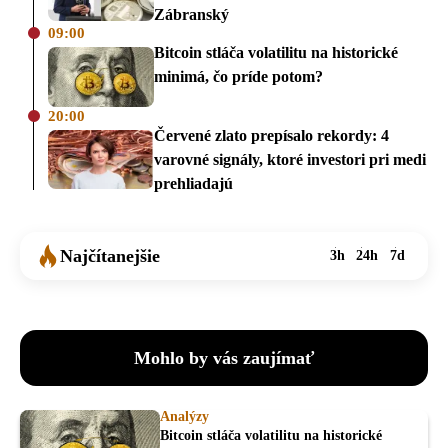
Zábranský
09:00
Bitcoin stláča volatilitu na historické
minimá, čo príde potom?
20:00
Červené zlato prepísalo rekordy: 4
varovné signály, ktoré investori pri medi
prehliadajú
Najčítanejšie
3h
24h
7d
Mohlo by vás zaujímať
Analýzy
Bitcoin stláča volatilitu na historické