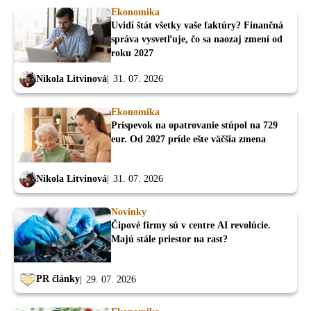
Ekonomika
Uvidí štát všetky vaše faktúry? Finančná
správa vysvetľuje, čo sa naozaj zmení od
roku 2027
Nikola Litvinová
31. 07. 2026
Ekonomika
Príspevok na opatrovanie stúpol na 729
eur. Od 2027 príde ešte väčšia zmena
Nikola Litvinová
31. 07. 2026
Novinky
Čipové firmy sú v centre AI revolúcie.
Majú stále priestor na rast?
PR články
29. 07. 2026