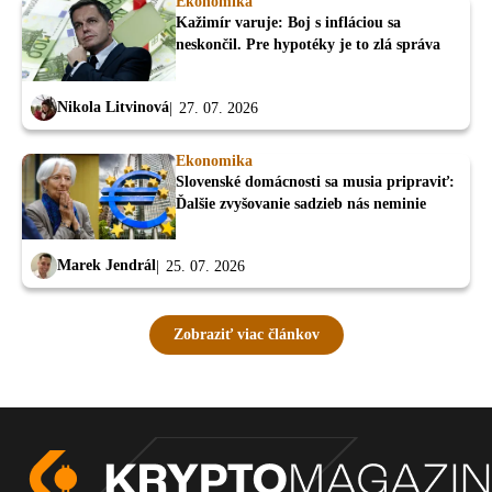
Ekonomika
Kažimír varuje: Boj s infláciou sa
neskončil. Pre hypotéky je to zlá správa
Nikola Litvinová
27. 07. 2026
Ekonomika
Slovenské domácnosti sa musia pripraviť:
Ďalšie zvyšovanie sadzieb nás neminie
Marek Jendrál
25. 07. 2026
Zobraziť viac článkov