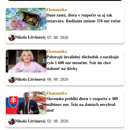
Ekonomika
Dane rastú, diera v rozpočte sa aj tak
nezatvára. Rodinám zmizne 376 eur ročne
Nikola Litvinová
07. 08. 2026
Ekonomika
Poberajú invalidný dôchodok a zarábajú
vyše 1 600 eur mesačne. Štát im chce
siahnuť na dávky
Nikola Litvinová
06. 08. 2026
Ekonomika
Slovensko prehĺbi dieru v rozpočte o 389
miliónov eur. Štát na daniach nevybral
dosť
Nikola Litvinová
02. 08. 2026