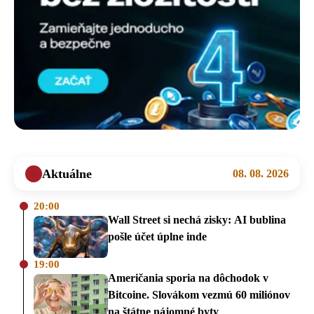
Aktuálne
08. 08. 2026
20:00
Wall Street si nechá zisky: AI bublina
pošle účet úplne inde
19:00
Američania sporia na dôchodok v
Bitcoine. Slovákom vezmú 60 miliónov
na štátne nájomné byty