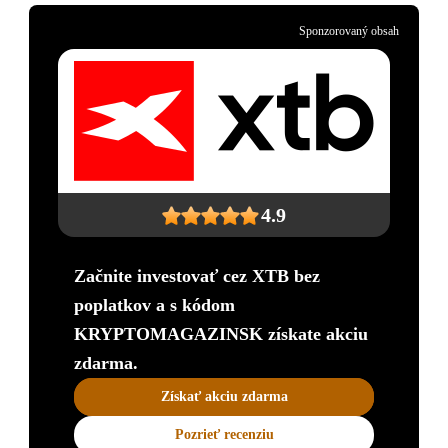
Sponzorovaný obsah
4.9
Začnite investovať cez XTB bez
poplatkov a s kódom
KRYPTOMAGAZINSK získate akciu
zdarma.
Získať akciu zdarma
Pozrieť recenziu