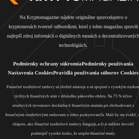
Na Kryptomagazine nájdete originálne spravodajstvo o
kryptomenách tvorené odborníkmi, ktorí z tohto magazínu spravili
najlepší zdroj informácií o digitálnych menách a decentralizovanýc
technológiách.
Podmienky ochrany súkromia
Podmienky používania
Nastavenia Cookies
Pravidlá používania súborov Cookies
Finančné rozdielové zmluvy sú zložité nástroje a sú spojené s vysokým riziko
rýchlych finančných strát v dôsledku pákového efektu. Na 75 % účtov
retailových investorov dochádza k finančným stratám pri obchodovaní s
finančnými rozdielovými zmluvami u tohto poskytovateľa. Mali by ste zvážiť, 
chápete, ako finančné rozdielové zmluvy fungujú, a či si môžete dovoliť
podstúpiť vysoké riziko, že utrpíte finančné straty.