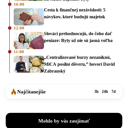
16:00
Cesta k finančnej nezávislosti: 5
návykov, ktoré budujú majetok
12:00
Slováci prehodnocujú, do čoho dať
peniaze: Byty už nie sú jasná voľba
11:00
„Centralizované burzy nezaniknú,
MiCA posilní dôveru,” hovorí David
Zábranský
Najčítanejšie
3h
24h
7d
Mohlo by vás zaujímať