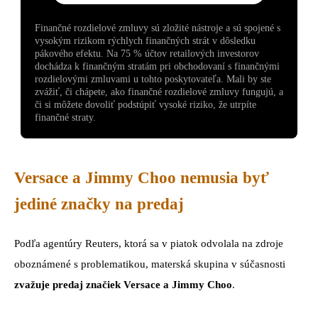
Finančné rozdielové zmluvy sú zložité nástroje a sú spojené s
vysokým rizikom rýchlych finančných strát v dôsledku
pákového efektu. Na 75 % účtov retailových investorov
dochádza k finančným stratám pri obchodovaní s finančnými
rozdielovými zmluvami u tohto poskytovateľa. Mali by ste
zvážiť, či chápete, ako finančné rozdielové zmluvy fungujú, a
či si môžete dovoliť podstúpiť vysoké riziko, že utrpíte
finančné straty.
Versace a Jimmy Choo nemusia byť
jediné značky na predaj
Podľa agentúry Reuters, ktorá sa v piatok odvolala na zdroje
oboznámené s problematikou, materská skupina v súčasnosti
zvažuje predaj značiek Versace a Jimmy Choo
.