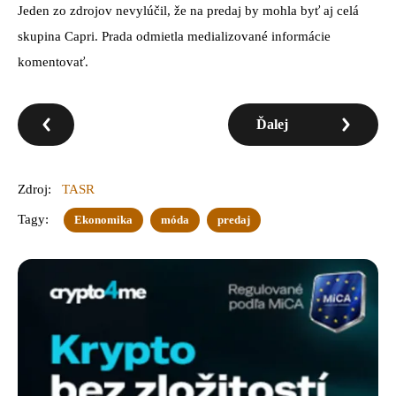
Jeden zo zdrojov nevylúčil, že na predaj by mohla byť aj celá
skupina Capri. Prada odmietla medializované informácie
komentovať.
Ďalej
Zdroj:
TASR
Tagy:
Ekonomika
móda
predaj