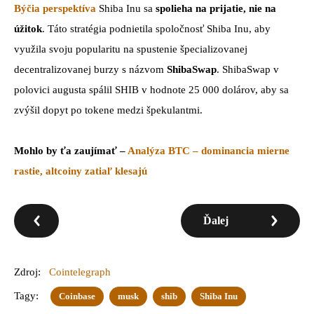
Býčia perspektíva
Shiba Inu sa
spolieha na prijatie, nie na
úžitok
. Táto stratégia podnietila spoločnosť Shiba Inu, aby
využila svoju popularitu na spustenie špecializovanej
decentralizovanej burzy s názvom
ShibaSwap
. ShibaSwap v
polovici augusta spálil SHIB v hodnote 25 000 dolárov, aby sa
zvýšil dopyt po tokene medzi špekulantmi.
Mohlo by ťa zaujímať –
Analýza BTC – dominancia mierne
rastie, altcoiny zatiaľ klesajú
Ďalej
Zdroj:
Cointelegraph
Tagy:
Coinbase
musk
shib
Shiba Inu