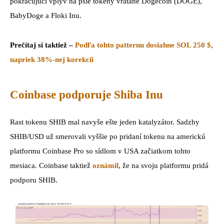
pokračujúci vplyv na psie tokeny vrátane Dogecoin (DOGE),
BabyDoge a Floki Inu.
Prečítaj si taktiež –
Podľa tohto patternu dosiahne SOL 250 $,
napriek 38%-nej korekcii
Coinbase podporuje Shiba Inu
Rast tokenu SHIB mal navyše ešte jeden katalyzátor. Sadzby
SHIB/USD už smerovali vyššie po pridaní tokenu na americkú
platformu Coinbase Pro so sídlom v USA začiatkom tohto
mesiaca. Coinbase taktiež
oznámil
, že na svoju platformu pridá
podporu SHIB.