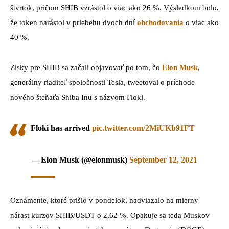
štvrtok, pričom SHIB vzrástol o viac ako 26 %. Výsledkom bolo,
že token narástol v priebehu dvoch dní
obchodovania
o viac ako
40 %.
Zisky pre SHIB sa začali objavovať po tom, čo
Elon Musk
,
generálny riaditeľ spoločnosti Tesla, tweetoval o príchode
nového šteňaťa Shiba Inu s názvom Floki.
Floki has arrived
pic.twitter.com/2MiUKb91FT
— Elon Musk (@elonmusk)
September 12, 2021
Oznámenie, ktoré prišlo v pondelok, nadviazalo na mierny
nárast kurzov SHIB/USDT o 2,62 %. Opakuje sa teda Muskov