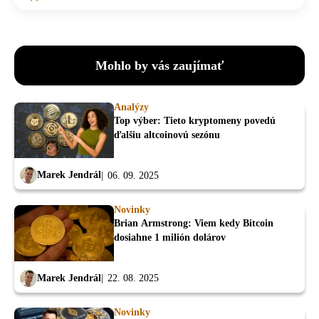
Mohlo by vás zaujímať
Analýzy
Top výber: Tieto kryptomeny povedú
ďalšiu altcoinovú sezónu
Marek Jendrál
06. 09. 2025
Novinky
Brian Armstrong: Viem kedy Bitcoin
dosiahne 1 milión dolárov
Marek Jendrál
22. 08. 2025
Novinky