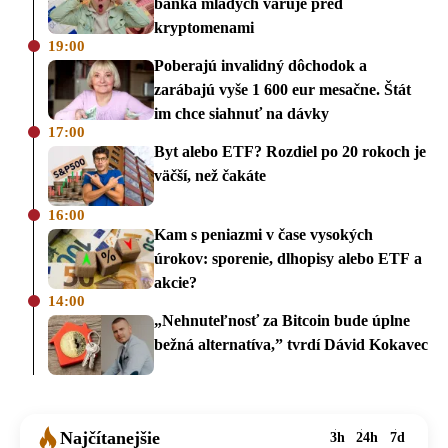
banka mladých varuje pred
kryptomenami
19:00
Poberajú invalidný dôchodok a
zarábajú vyše 1 600 eur mesačne. Štát
im chce siahnuť na dávky
17:00
Byt alebo ETF? Rozdiel po 20 rokoch je
väčší, než čakáte
16:00
Kam s peniazmi v čase vysokých
úrokov: sporenie, dlhopisy alebo ETF a
akcie?
14:00
„Nehnuteľnosť za Bitcoin bude úplne
bežná alternatíva,” tvrdí Dávid Kokavec
Najčítanejšie
3h
24h
7d