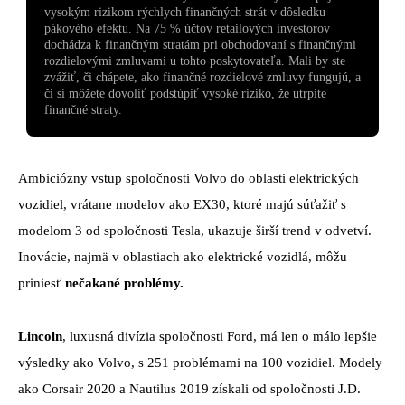
vysokým rizikom rýchlych finančných strát v dôsledku
pákového efektu. Na 75 % účtov retailových investorov
dochádza k finančným stratám pri obchodovaní s finančnými
rozdielovými zmluvami u tohto poskytovateľa. Mali by ste
zvážiť, či chápete, ako finančné rozdielové zmluvy fungujú, a
či si môžete dovoliť podstúpiť vysoké riziko, že utrpíte
finančné straty.
Ambiciózny vstup spoločnosti Volvo do oblasti elektrických
vozidiel, vrátane modelov ako EX30, ktoré majú súťažiť s
modelom 3 od spoločnosti Tesla, ukazuje širší trend v odvetví.
Inovácie, najmä v oblastiach ako elektrické vozidlá, môžu
priniesť
nečakané problémy.
Lincoln
, luxusná divízia spoločnosti Ford, má len o málo lepšie
výsledky ako Volvo, s 251 problémami na 100 vozidiel. Modely
ako Corsair 2020 a Nautilus 2019 získali od spoločnosti J.D.