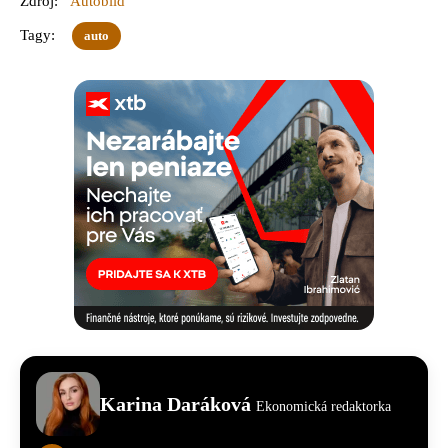
Zdroj:
Autobild
Tagy:
auto
Karina Daráková
Ekonomická redaktorka