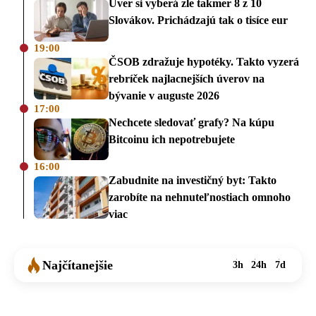
Úver si vyberá zle takmer 8 z 10
Slovákov. Prichádzajú tak o tisíce eur
19:00
ČSOB zdražuje hypotéky. Takto vyzerá
rebríček najlacnejších úverov na
bývanie v auguste 2026
17:00
Nechcete sledovať grafy? Na kúpu
Bitcoinu ich nepotrebujete
16:00
Zabudnite na investičný byt: Takto
zarobíte na nehnuteľnostiach omnoho
viac
Najčítanejšie
3h
24h
7d