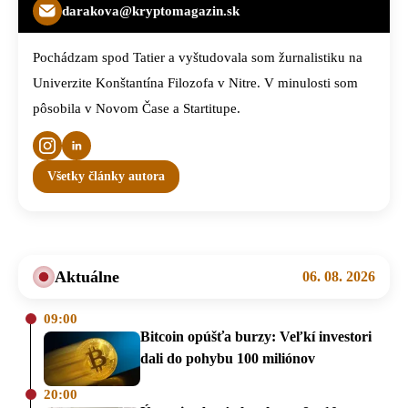
darakova@kryptomagazin.sk
Pochádzam spod Tatier a vyštudovala som žurnalistiku na
Univerzite Konštantína Filozofa v Nitre. V minulosti som
pôsobila v Novom Čase a Startitupe.
Všetky články autora
Aktuálne
06. 08. 2026
09:00
Bitcoin opúšťa burzy: Veľkí investori
dali do pohybu 100 miliónov
20:00