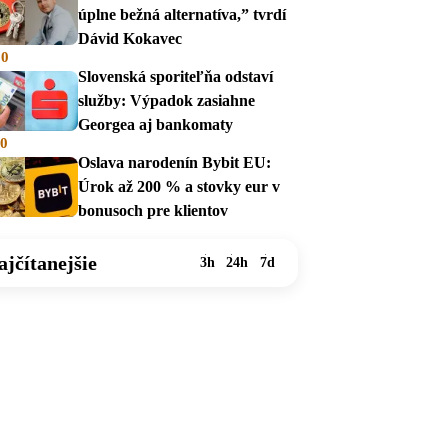
úplne bežná alternatíva,” tvrdí
Dávid Kokavec
00
Slovenská sporiteľňa odstaví
služby: Výpadok zasiahne
Georgea aj bankomaty
00
Oslava narodenín Bybit EU:
Úrok až 200 % a stovky eur v
bonusoch pre klientov
ajčítanejšie
3h
24h
7d