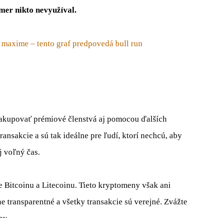
mer nikto nevyužíval.
 maxime – tento graf predpovedá bull run
kupovať prémiové členstvá aj pomocou ďalších
ansakcie a sú tak ideálne pre ľudí, ktorí nechcú, aby
j voľný čas.
 Bitcoinu a Litecoinu. Tieto kryptomeny však ani
e transparentné a všetky transakcie sú verejné. Zvážte