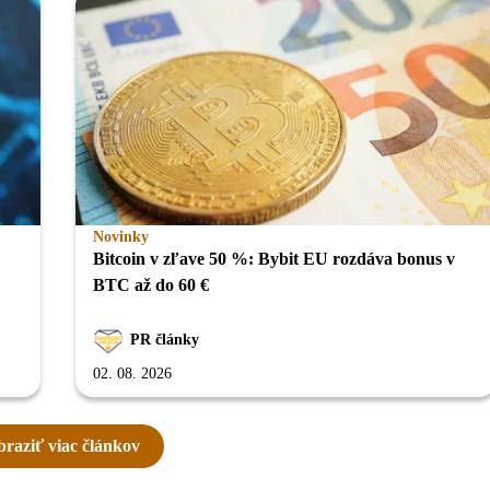
Novinky
Bitcoin v zľave 50 %: Bybit EU rozdáva bonus v
BTC až do 60 €
PR články
02. 08. 2026
raziť viac článkov