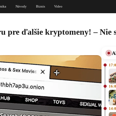
mika
Návody
Biznis
Video
 pre ďalšie kryptomeny! – Nie
A
17:
16:
14: