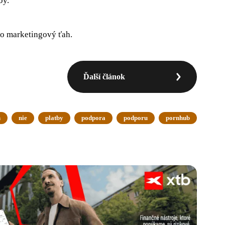
by.
ko marketingový ťah.
Ďalší článok
n
nie
platby
podpora
podporu
pornhub