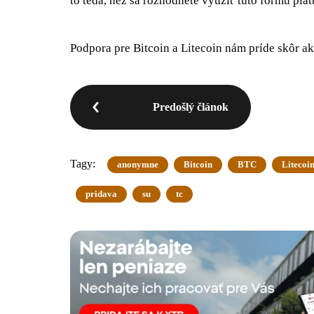
to teda, než sa rozhodnete využiť túto formu plat
Podpora pre Bitcoin a Litecoin nám príde skôr a
Predošlý článok
Tagy:
anonymne
Bitcoin
BTC
Litecoi
pridava
su
tc