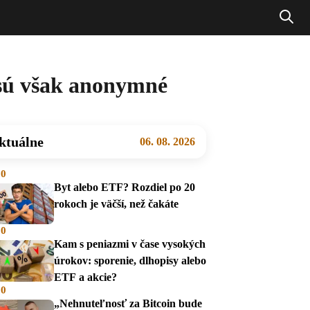
 sú však anonymné
ktuálne
06. 08. 2026
00
Byt alebo ETF? Rozdiel po 20
rokoch je väčší, než čakáte
00
Kam s peniazmi v čase vysokých
úrokov: sporenie, dlhopisy alebo
ETF a akcie?
00
„Nehnuteľnosť za Bitcoin bude