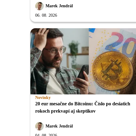
Marek Jendrál
06. 08. 2026
Novinky
20 eur mesačne do Bitcoinu: Číslo po desiatich
rokoch prekvapí aj skeptikov
Marek Jendrál
04. 08. 2026