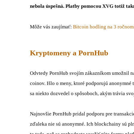
nebola úspešná. Platby pomocou XVG totiž tak
Môže vás zaujímať:
Bitcoin hodling na 3 ročnom
Kryptomeny a PornHub
Odvtedy PornHub svojím zákazníkom umožnil na
coinov. Išlo o meny, ktoré podporujú anonymné tr
sa niekto dozvedel o spôsoboch, akým trávia svo
Najnovšie PornHub pridal podporu pre transakcie
zďaleka nie sú anonymné. Ich blockchainy sú pln