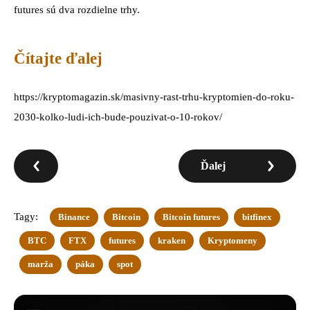
futures sú dva rozdielne trhy.
Čítajte ďalej
https://kryptomagazin.sk/masivny-rast-trhu-kryptomien-do-roku-
2030-kolko-ludi-ich-bude-pouzivat-o-10-rokov/
Ďalej
Tagy:
Binance
Bitcoin
Bitcoin futures
bitfinex
BTC
FTX
futures
kraken
Kryptomeny
marža
páka
spot