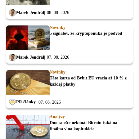
Marek Jendrál
08. 08. 2026
Novinky
5 signálov, že kryptoponuka je podvod
Marek Jendrál
07. 08. 2026
Novinky
Táto karta od Bybit EU vracia až 10 % z
každej platby
PR články
07. 08. 2026
Analýzy
Dno sa ešte nekoná: Bitcoin čaká na
finálna vlna kapitulácie