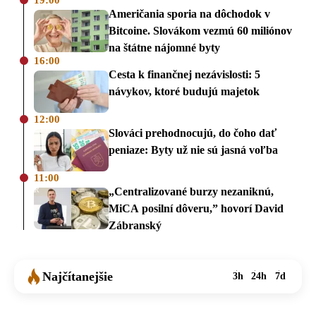
19:00
Američania sporia na dôchodok v
Bitcoine. Slovákom vezmú 60 miliónov
na štátne nájomné byty
16:00
Cesta k finančnej nezávislosti: 5
návykov, ktoré budujú majetok
12:00
Slováci prehodnocujú, do čoho dať
peniaze: Byty už nie sú jasná voľba
11:00
„Centralizované burzy nezaniknú,
MiCA posilní dôveru,” hovorí David
Zábranský
Najčítanejšie
3h
24h
7d