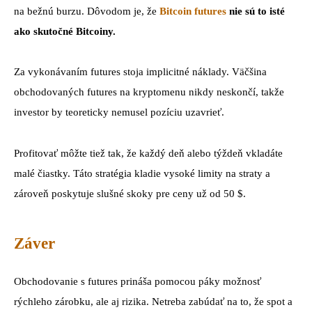
na bežnú burzu. Dôvodom je, že
Bitcoin futures
nie sú to isté
ako skutočné Bitcoiny.
Za vykonávaním futures stoja implicitné náklady. Väčšina
obchodovaných futures na kryptomenu nikdy neskončí, takže
investor by teoreticky nemusel pozíciu uzavrieť.
Profitovať môžte tiež tak, že každý deň alebo týždeň vkladáte
malé čiastky. Táto stratégia kladie vysoké limity na straty a
zároveň poskytuje slušné skoky pre ceny už od 50 $.
Záver
Obchodovanie s futures prináša pomocou páky možnosť
rýchleho zárobku, ale aj rizika. Netreba zabúdať na to, že spot a