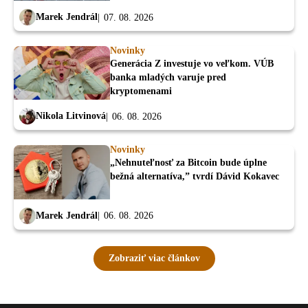
Marek Jendrál
07. 08. 2026
Novinky
Generácia Z investuje vo veľkom. VÚB
banka mladých varuje pred
kryptomenami
Nikola Litvinová
06. 08. 2026
Novinky
„Nehnuteľnosť za Bitcoin bude úplne
bežná alternatíva,” tvrdí Dávid Kokavec
Marek Jendrál
06. 08. 2026
Zobraziť viac článkov