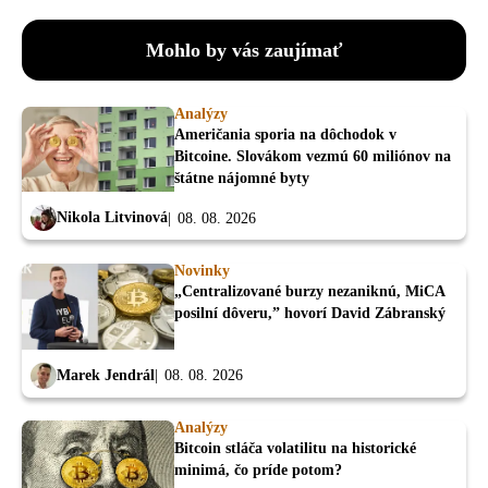
Mohlo by vás zaujímať
Analýzy
Američania sporia na dôchodok v
Bitcoine. Slovákom vezmú 60 miliónov na
štátne nájomné byty
Nikola Litvinová
08. 08. 2026
Novinky
„Centralizované burzy nezaniknú, MiCA
posilní dôveru,” hovorí David Zábranský
Marek Jendrál
08. 08. 2026
Analýzy
Bitcoin stláča volatilitu na historické
minimá, čo príde potom?