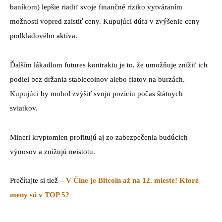
baníkom) lepšie riadiť svoje finančné riziko vytváraním
možnosti vopred zaistiť ceny. Kupujúci dúfa v zvýšenie ceny
podkladového aktíva.
Ďalším lákadlom futures kontraktu je to, že umožňuje znížiť ich
podiel bez držania stablecoinov alebo fiatov na burzách.
Kupujúci by mohol zvýšiť svoju pozíciu počas štátnych
sviatkov.
Mineri kryptomien profitujú aj zo zabezpečenia budúcich
výnosov a znižujú neistotu.
Prečítajte si tiež –
V Číne je Bitcoin až na 12. mieste! Ktoré
meny sú v TOP 5?