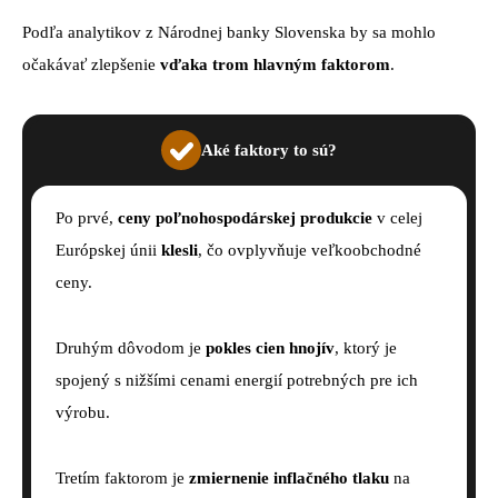
Podľa analytikov z Národnej banky Slovenska by sa mohlo
očakávať zlepšenie
vďaka trom hlavným faktorom
.
Aké faktory to sú?
Po prvé,
ceny poľnohospodárskej produkcie
v celej
Európskej únii
klesli
, čo ovplyvňuje veľkoobchodné
ceny.
Druhým dôvodom je
pokles cien hnojív
, ktorý je
spojený s nižšími cenami energií potrebných pre ich
výrobu.
Tretím faktorom je
zmiernenie inflačného tlaku
na