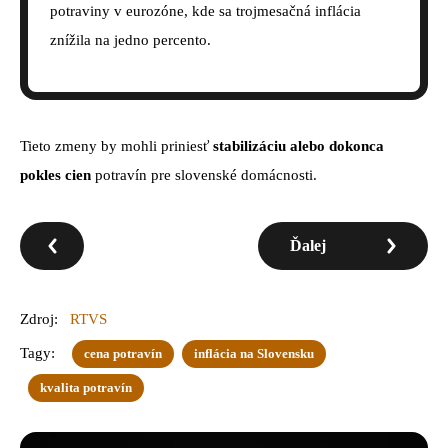
potraviny v eurozóne, kde sa trojmesačná inflácia
znížila na jedno percento.
Tieto zmeny by mohli priniesť
stabilizáciu alebo dokonca
pokles cien
potravín pre slovenské domácnosti.
Ďalej
Zdroj:
RTVS
Tagy:
cena potravín
inflácia na Slovensku
kvalita potravín