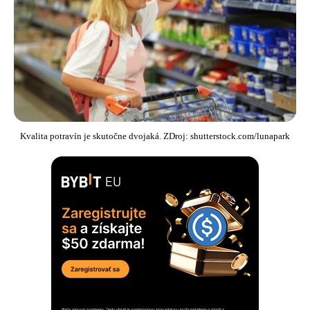
Kvalita potravín je skutočne dvojaká. ZDroj: shutterstock.com/lunapark