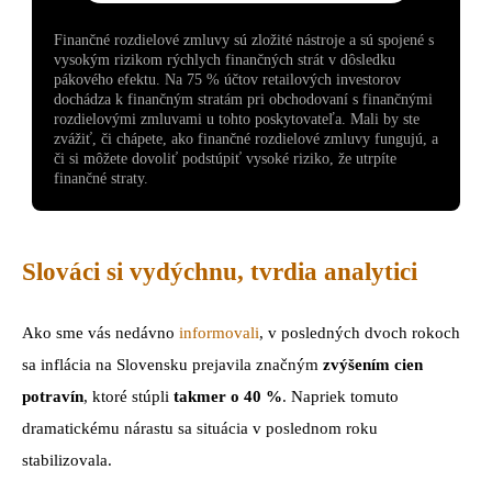
Finančné rozdielové zmluvy sú zložité nástroje a sú spojené s
vysokým rizikom rýchlych finančných strát v dôsledku
pákového efektu. Na 75 % účtov retailových investorov
dochádza k finančným stratám pri obchodovaní s finančnými
rozdielovými zmluvami u tohto poskytovateľa. Mali by ste
zvážiť, či chápete, ako finančné rozdielové zmluvy fungujú, a
či si môžete dovoliť podstúpiť vysoké riziko, že utrpíte
finančné straty.
Slováci si vydýchnu, tvrdia analytici
Ako sme vás nedávno
informovali
, v posledných dvoch rokoch
sa inflácia na Slovensku prejavila značným
zvýšením cien
potravín
, ktoré stúpli
takmer o 40 %
. Napriek tomuto
dramatickému nárastu sa situácia v poslednom roku
stabilizovala.