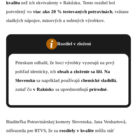
kvalitu
než ich ekvivalenty v Rakúsku. Tento rozdiel bol
potvrdený vo
viac ako 20 % testovaných potravinách
, vrátane
sladkých nápojov, mäsových a sušených výrobkov.
Rozdiel v zložení
Prieskum odhalil, že hoci výrobky vyzerajú na prvý
pohľad identicky, ich
obsah a zloženie sa líši
.
Na
Slovensku
sa napríklad používajú
chemické sladidlá
,
zatiaľ čo
v Rakúsk
u sa uprednostňujú
prírodné
.
Riaditeľka Potravinárskej komory Slovenska, Jana Venhartová,
zdôraznila pre RTVS, že za
rozdiely v kvalite
môžu stáť