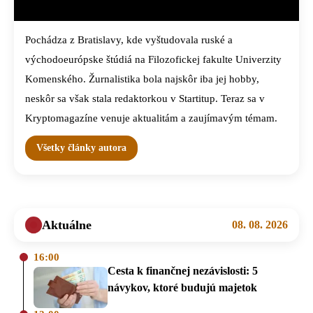
Pochádza z Bratislavy, kde vyštudovala ruské a
východoeurópske štúdiá na Filozofickej fakulte Univerzity
Komenského. Žurnalistika bola najskôr iba jej hobby,
neskôr sa však stala redaktorkou v Startitup. Teraz sa v
Kryptomagazíne venuje aktualitám a zaujímavým témam.
Všetky články autora
Aktuálne
08. 08. 2026
16:00
Cesta k finančnej nezávislosti: 5
návykov, ktoré budujú majetok