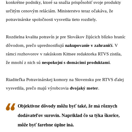
konkrétne podniky, ktoré sa snažia prispôsobiť svoje produkty
určitým cenovým reláciám. Ministerstvo teraz očakáva, že
potravinárske spoločnosti vysvetlia tieto rozdiely.
Rozdielna kvalita potravín je pre Slovákov žijúcich blízko hraníc
dôvodom, prečo uprednostňujú
nakupovanie v zahraničí
. V
rámci rozhovorov v rakúskom Kittsee redaktorka RTVS zistila,
že mnohí z nich sú
nespokojní s domácimi produktami
.
Riaditeľka Potravinárskej komory na Slovensku pre RTVS ďalej
vysvetlila, prečo majú výrobcovia
dvojaký meter
.
Objektívne dôvody môžu byť také, že má rôznych
dodávateľov surovín. Napríklad čo sa týka škorice,
môže byť farebne úplne iná.