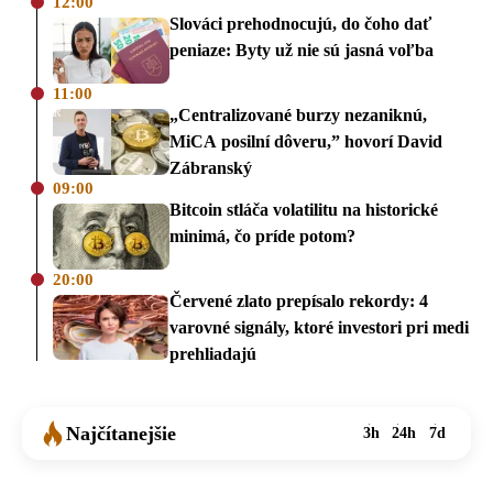
12:00
Slováci prehodnocujú, do čoho dať
peniaze: Byty už nie sú jasná voľba
11:00
„Centralizované burzy nezaniknú,
MiCA posilní dôveru,” hovorí David
Zábranský
09:00
Bitcoin stláča volatilitu na historické
minimá, čo príde potom?
20:00
Červené zlato prepísalo rekordy: 4
varovné signály, ktoré investori pri medi
prehliadajú
Najčítanejšie
3h
24h
7d