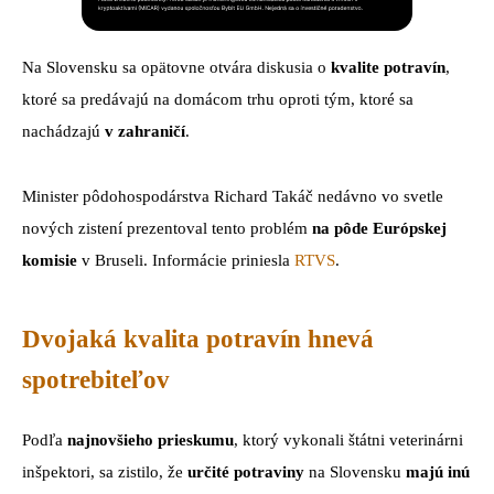
Na Slovensku sa opätovne otvára diskusia o
kvalite potravín
,
ktoré sa predávajú na domácom trhu oproti tým, ktoré sa
nachádzajú
v zahraničí
.
Minister pôdohospodárstva Richard Takáč nedávno vo svetle
nových zistení prezentoval tento problém
na pôde Európskej
komisie
v Bruseli. Informácie priniesla
RTVS
.
Dvojaká kvalita potravín hnevá
spotrebiteľov
Podľa
najnovšieho prieskumu
, ktorý vykonali štátni veterinárni
inšpektori, sa zistilo, že
určité potraviny
na Slovensku
majú inú