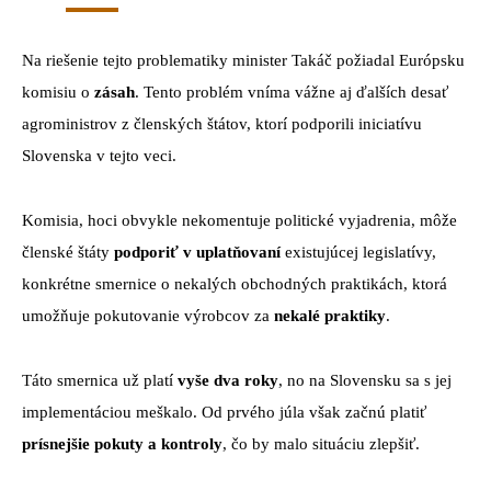
Na riešenie tejto problematiky minister Takáč požiadal Európsku
komisiu o
zásah
. Tento problém vníma vážne aj ďalších desať
agroministrov z členských štátov, ktorí podporili iniciatívu
Slovenska v tejto veci.
Komisia, hoci obvykle nekomentuje politické vyjadrenia, môže
členské štáty
podporiť v uplatňovaní
existujúcej legislatívy,
konkrétne smernice o nekalých obchodných praktikách, ktorá
umožňuje pokutovanie výrobcov za
nekalé praktiky
.
Táto smernica už platí
vyše dva roky
, no na Slovensku sa s jej
implementáciou meškalo. Od prvého júla však začnú platiť
prísnejšie pokuty a kontroly
, čo by malo situáciu zlepšiť.