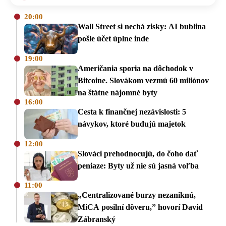
20:00
Wall Street si nechá zisky: AI bublina
pošle účet úplne inde
19:00
Američania sporia na dôchodok v
Bitcoine. Slovákom vezmú 60 miliónov
na štátne nájomné byty
16:00
Cesta k finančnej nezávislosti: 5
návykov, ktoré budujú majetok
12:00
Slováci prehodnocujú, do čoho dať
peniaze: Byty už nie sú jasná voľba
11:00
„Centralizované burzy nezaniknú,
MiCA posilní dôveru,” hovorí David
Zábranský