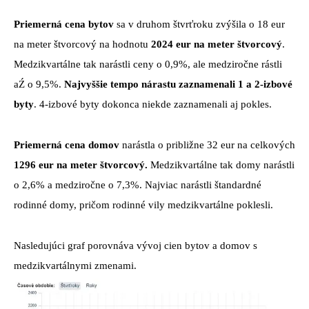
Priemerná cena bytov
sa v druhom štvrťroku zvýšila o 18 eur
na meter štvorcový na hodnotu
2024 eur na meter štvorcový
.
Medzikvartálne tak narástli ceny o 0,9%, ale medziročne rástli
aŹ o 9,5%.
Najvyššie tempo nárastu zaznamenali 1 a 2-izbové
byty
. 4-izbové byty dokonca niekde zaznamenali aj pokles.
Priemerná cena domov
narástla o približne 32 eur na celkových
1296 eur na meter štvorcový.
Medzikvartálne tak domy narástli
o 2,6% a medziročne o 7,3%. Najviac narástli štandardné
rodinné domy, pričom rodinné vily medzikvartálne poklesli.
Nasledujúci graf porovnáva vývoj cien bytov a domov s
medzikvartálnymi zmenami.