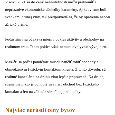
V roku 2021 sa do ceny nehnuteľnosti môžu preklenúť aj
nepriaznivé ekonomické dôsledky karantény. Aj keby sme boli
svedkami druhej vlny, tak predpokladá sa, že by opatrenia neboli
až také prísne.
Počas zimy sa očakáva mierny pokles aktivity a obchodov na
realitnom trhu. Tento pokles však nemusí ovplyvniť vývoj cien.
Makléri sa počas pandémie museli naučíť robiť obchody s
obmedzeným fyzickým kontaktom klienta. Z tohto dôvodu, sú
realitné kancelárie na druhú vlnu lepšie pripravené. Na druhej
strane málo kto je ochotný uzavrieť obchod bez fyzického
kontaktu a len na základe virtuálnej prehliadky.
Najviac narástli ceny bytov