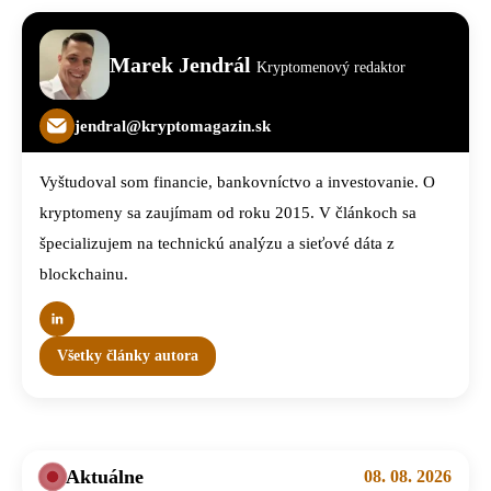
Marek Jendrál
Kryptomenový redaktor
jendral@kryptomagazin.sk
Vyštudoval som financie, bankovníctvo a investovanie. O
kryptomeny sa zaujímam od roku 2015. V článkoch sa
špecializujem na technickú analýzu a sieťové dáta z
blockchainu.
Všetky články autora
Aktuálne
08. 08. 2026