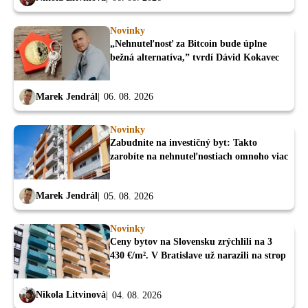
Novinky
„Nehnuteľnosť za Bitcoin bude úplne
bežná alternatíva,” tvrdí Dávid Kokavec
Marek Jendrál
06. 08. 2026
Novinky
Zabudnite na investičný byt: Takto
zarobíte na nehnuteľnostiach omnoho viac
Marek Jendrál
05. 08. 2026
Novinky
Ceny bytov na Slovensku zrýchlili na 3
430 €/m². V Bratislave už narazili na strop
Nikola Litvinová
04. 08. 2026