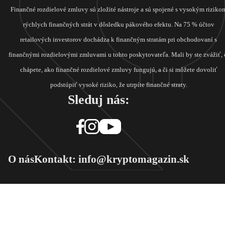
Finančné rozdielové zmluvy sú zložité nástroje a sú spojené s vysokým riziko
rýchlych finančných strát v dôsledku pákového efektu. Na 75 % účtov
retailových investorov dochádza k finančným stratám pri obchodovaní s
finančnými rozdielovými zmluvami u tohto poskytovateľa. Mali by ste zvážiť, 
chápete, ako finančné rozdielové zmluvy fungujú, a či si môžete dovoliť
podstúpiť vysoké riziko, že utrpíte finančné straty.
Sleduj nás:
O nás
Kontakt: info@kryptomagazin.sk