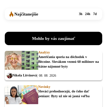
Najčítanejšie
3h
24h
7d
Mohlo by vás zaujímať
Analýzy
Američania sporia na dôchodok v
Bitcoine. Slovákom vezmú 60 miliónov na
štátne nájomné byty
Nikola Litvinová
08. 08. 2026
Novinky
Slováci prehodnocujú, do čoho dať
peniaze: Byty už nie sú jasná voľba