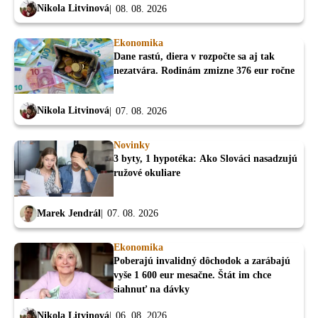
Nikola Litvinová
08. 08. 2026
Ekonomika
Dane rastú, diera v rozpočte sa aj tak
nezatvára. Rodinám zmizne 376 eur ročne
Nikola Litvinová
07. 08. 2026
Novinky
3 byty, 1 hypotéka: Ako Slováci nasadzujú
ružové okuliare
Marek Jendrál
07. 08. 2026
Ekonomika
Poberajú invalidný dôchodok a zarábajú
vyše 1 600 eur mesačne. Štát im chce
siahnuť na dávky
Nikola Litvinová
06. 08. 2026