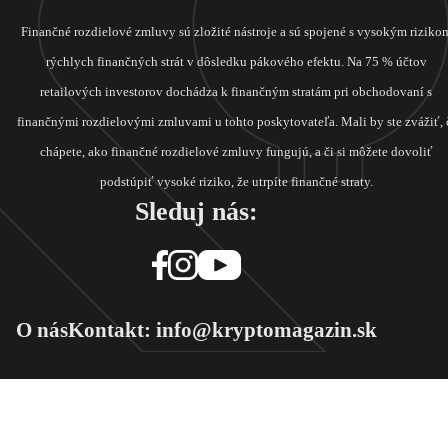
Finančné rozdielové zmluvy sú zložité nástroje a sú spojené s vysokým riziko
rýchlych finančných strát v dôsledku pákového efektu. Na 75 % účtov
retailových investorov dochádza k finančným stratám pri obchodovaní s
finančnými rozdielovými zmluvami u tohto poskytovateľa. Mali by ste zvážiť, 
chápete, ako finančné rozdielové zmluvy fungujú, a či si môžete dovoliť
podstúpiť vysoké riziko, že utrpíte finančné straty.
Sleduj nás:
O nás
Kontakt: info@kryptomagazin.sk