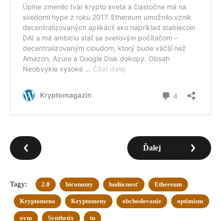
Ďalej
Tagy:
2.0
biconomy
budúcnosť
Ethereum
Kryptomena
Kryptomeny
obchodovanie
optimism
ovm
Synthetix
tu