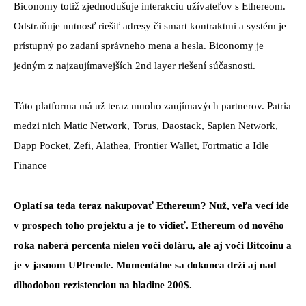
Biconomy totiž zjednodušuje interakciu užívateľov s Ethereom.
Odstraňuje nutnosť riešiť adresy či smart kontraktmi a systém je
prístupný po zadaní správneho mena a hesla. Biconomy je
jedným z najzaujímavejších 2nd layer riešení súčasnosti.
Táto platforma má už teraz mnoho zaujímavých partnerov. Patria
medzi nich Matic Network, Torus, Daostack, Sapien Network,
Dapp Pocket, Zefi, Alathea, Frontier Wallet, Fortmatic a Idle
Finance
Oplatí sa teda teraz nakupovať Ethereum? Nuž, veľa vecí ide
v prospech toho projektu a je to vidieť. Ethereum od nového
roka naberá percenta nielen voči doláru, ale aj voči Bitcoinu a
je v jasnom UPtrende. Momentálne sa dokonca drží aj nad
dlhodobou rezistenciou na hladine 200$.