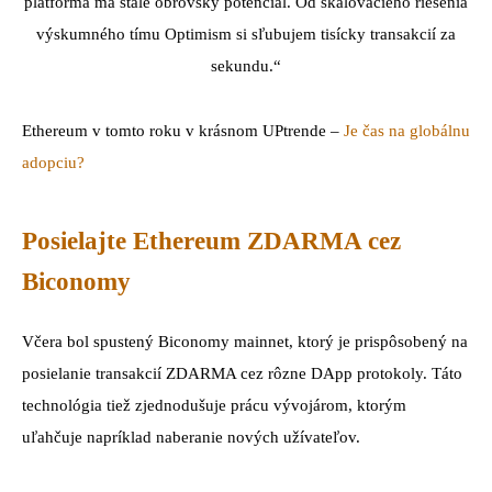
platforma má stále obrovský potenciál. Od škálovacieho riešenia
výskumného tímu Optimism si sľubujem tisícky transakcií za
sekundu.“
Ethereum v tomto roku v krásnom UPtrende –
Je čas na globálnu
adopciu?
Posielajte Ethereum ZDARMA cez
Biconomy
Včera bol spustený Biconomy mainnet, ktorý je prispôsobený na
posielanie transakcií ZDARMA cez rôzne DApp protokoly. Táto
technológia tiež zjednodušuje prácu vývojárom, ktorým
uľahčuje napríklad naberanie nových užívateľov.