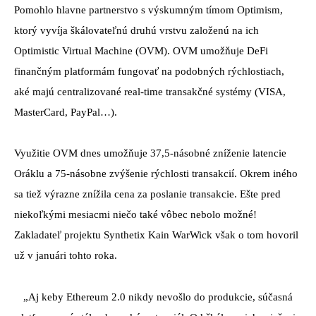
Pomohlo hlavne partnerstvo s výskumným tímom Optimism,
ktorý vyvíja škálovateľnú druhú vrstvu založenú na ich
Optimistic Virtual Machine (OVM). OVM umožňuje DeFi
finančným platformám fungovať na podobných rýchlostiach,
aké majú centralizované real-time transakčné systémy (VISA,
MasterCard, PayPal…).
Využitie OVM dnes umožňuje 37,5-násobné zníženie latencie
Oráklu a 75-násobne zvýšenie rýchlosti transakcií. Okrem iného
sa tiež výrazne znížila cena za poslanie transakcie. Ešte pred
niekoľkými mesiacmi niečo také vôbec nebolo možné!
Zakladateľ projektu Synthetix Kain WarWick však o tom hovoril
už v januári tohto roka.
„Aj keby Ethereum 2.0 nikdy nevošlo do produkcie, súčasná