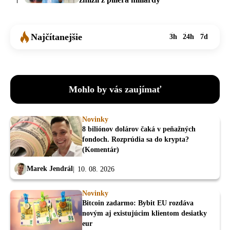
Najčítanejšie
3h
24h
7d
Mohlo by vás zaujímať
Novinky
8 biliónov dolárov čaká v peňažných
fondoch. Rozprúdia sa do krypta?
(Komentár)
Marek Jendrál
10. 08. 2026
Novinky
Bitcoin zadarmo: Bybit EU rozdáva
novým aj existujúcim klientom desiatky
eur