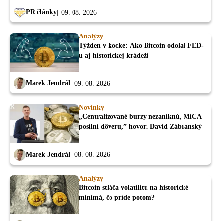
PR články
09. 08. 2026
Analýzy
Týžden v kocke: Ako Bitcoin odolal FED-
u aj historickej krádeži
Marek Jendrál
09. 08. 2026
Novinky
„Centralizované burzy nezaniknú, MiCA
posilní dôveru,” hovorí David Zábranský
Marek Jendrál
08. 08. 2026
Analýzy
Bitcoin stláča volatilitu na historické
minimá, čo príde potom?