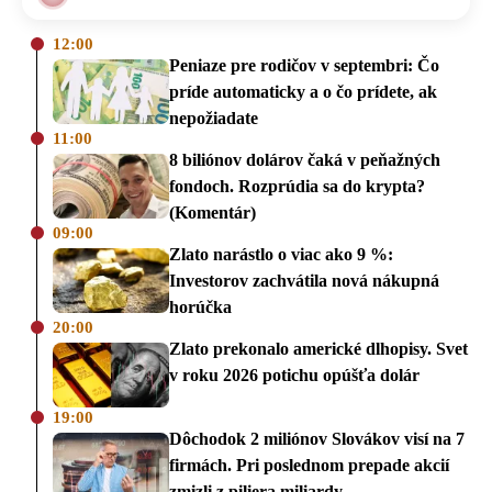
12:00
Peniaze pre rodičov v septembri: Čo
príde automaticky a o čo prídete, ak
nepožiadate
11:00
8 biliónov dolárov čaká v peňažných
fondoch. Rozprúdia sa do krypta?
(Komentár)
09:00
Zlato narástlo o viac ako 9 %:
Investorov zachvátila nová nákupná
horúčka
20:00
Zlato prekonalo americké dlhopisy. Svet
v roku 2026 potichu opúšťa dolár
19:00
Dôchodok 2 miliónov Slovákov visí na 7
firmách. Pri poslednom prepade akcií
zmizli z piliera miliardy