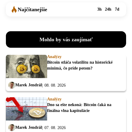
Najčítanejšie
3h
24h
7d
Mohlo by vás zaujímať
Analýzy
Bitcoin stláča volatilitu na historické
minimá, čo príde potom?
Marek Jendrál
08. 08. 2026
Analýzy
Dno sa ešte nekoná: Bitcoin čaká na
finálna vlna kapitulácie
Marek Jendrál
07. 08. 2026