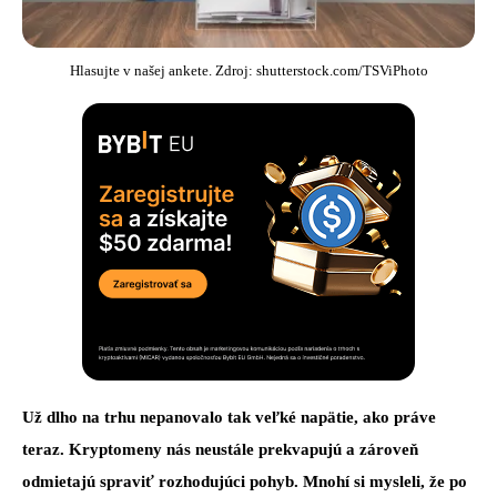
Hlasujte v našej ankete. Zdroj: shutterstock.com/TSViPhoto
Už dlho na trhu nepanovalo tak veľké napätie, ako práve
teraz. Kryptomeny nás neustále prekvapujú a zároveň
odmietajú spraviť rozhodujúci pohyb. Mnohí si mysleli, že po