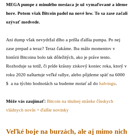
MEGA pumpe z minulého mesiaca je už vymaľované a ideme
hore. Potom však Bitcoin padol na nové low. To sa zase začali
ozývať medvede.
Ani dump však nevydržal dlho a prišla ďalšia pumpa. Po nej
zase prepad a teraz? Teraz čakáme. Iba málo momentov v
histórii Bitcoinu bolo tak dôležitých, ako je práve tento.
Rozhoduje sa totiž, či príde krásny ziskový koniec roka, ktorý v
roku 2020 naštartuje veľké rallye, alebo pôjdeme späť na 6000
$ a na týchto hodnotách sa budeme motať až do
halvingu
.
Môže vás zaujímať:
Bitcoin na titulnej stránke čínskych
vládnych novín + ďalšie novinky
Veľké boje na burzách, ale aj mimo nich