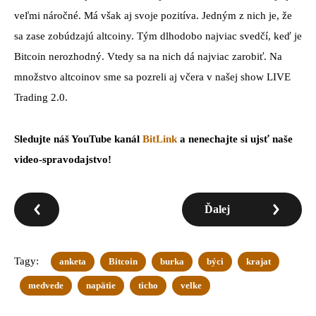
veľmi náročné. Má však aj svoje pozitíva. Jedným z nich je, že
sa zase zobúdzajú altcoiny. Tým dlhodobo najviac svedčí, keď je
Bitcoin nerozhodný. Vtedy sa na nich dá najviac zarobiť. Na
množstvo altcoinov sme sa pozreli aj včera v našej show LIVE
Trading 2.0.
Sledujte náš YouTube kanál
BitLink
a nenechajte si ujsť naše
video-spravodajstvo!
Ďalej
Tagy:
anketa
Bitcoin
burka
býci
krajat
medvede
napätie
ticho
velke