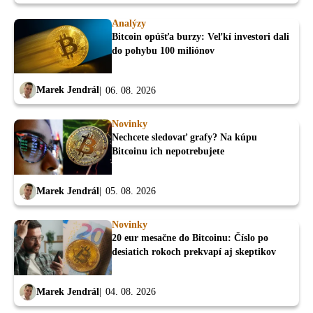
Analýzy
Bitcoin opúšťa burzy: Veľkí investori dali
do pohybu 100 miliónov
Marek Jendrál
06. 08. 2026
Novinky
Nechcete sledovať grafy? Na kúpu
Bitcoinu ich nepotrebujete
Marek Jendrál
05. 08. 2026
Novinky
20 eur mesačne do Bitcoinu: Číslo po
desiatich rokoch prekvapí aj skeptikov
Marek Jendrál
04. 08. 2026