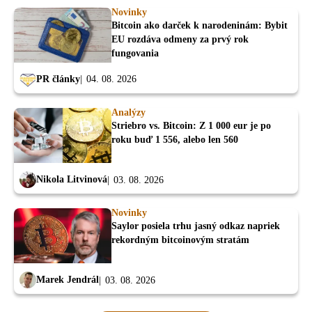
Novinky
Bitcoin ako darček k narodeninám: Bybit
EU rozdáva odmeny za prvý rok
fungovania
PR články
04. 08. 2026
Analýzy
Striebro vs. Bitcoin: Z 1 000 eur je po
roku buď 1 556, alebo len 560
Nikola Litvinová
03. 08. 2026
Novinky
Saylor posiela trhu jasný odkaz napriek
rekordným bitcoinovým stratám
Marek Jendrál
03. 08. 2026