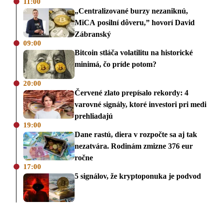
11:00
„Centralizované burzy nezaniknú,
MiCA posilní dôveru,” hovorí David
Zábranský
09:00
Bitcoin stláča volatilitu na historické
minimá, čo príde potom?
20:00
Červené zlato prepísalo rekordy: 4
varovné signály, ktoré investori pri medi
prehliadajú
19:00
Dane rastú, diera v rozpočte sa aj tak
nezatvára. Rodinám zmizne 376 eur
ročne
17:00
5 signálov, že kryptoponuka je podvod