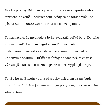
Všetky pokusy Bitcoinu o prieraz dôležitého supportu alebo
rezistencie skončili neúspechom. Vždy sa nakoniec vrátil do
pásma 8200 – 9000 USD, kde sa nachádza aj dnes.
To naznačuje, že medvede a býky zvádzajú veľké boje. Do toho
sa s manipuláciami cez regulované Futures pletú aj
inštitucionálni investori a zdá sa, že aj mining prechádza
kritickým obdobím. Obťažnosť ťažby po viac než roku zase
výraznejšie klesla, čo naznačuje, že mineri vypínajú stroje.
To všetko na Bitcoin vyvíja obrovský tlak a ten sa raz bude
musieť uvoľniť. Nie jedným rýchlym pohybom, ale stanovením
silného trendu.