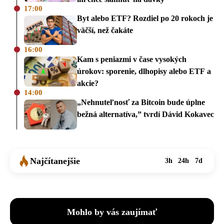
17:00
Byt alebo ETF? Rozdiel po 20 rokoch je
väčší, než čakáte
16:00
Kam s peniazmi v čase vysokých
úrokov: sporenie, dlhopisy alebo ETF a
akcie?
14:00
„Nehnuteľnosť za Bitcoin bude úplne
bežná alternatíva,” tvrdí Dávid Kokavec
Najčítanejšie
3h
24h
7d
Mohlo by vás zaujímať