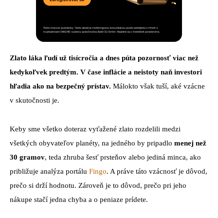
Zlato láka ľudí už tisícročia a dnes púta pozornosť viac než
kedykoľvek predtým. V čase inflácie a neistoty naň investori
hľadia ako na bezpečný prístav.
Málokto však tuší, aké vzácne
v skutočnosti je.
Keby sme všetko doteraz vyťažené zlato rozdelili medzi
všetkých obyvateľov planéty, na jedného by pripadlo
menej než
30 gramov
, teda zhruba šesť prsteňov alebo jediná minca, ako
približuje analýza portálu
Fingo
. A práve táto vzácnosť je dôvod,
prečo si drží hodnotu. Zároveň je to dôvod, prečo pri jeho
nákupe stačí jedna chyba a o peniaze prídete.