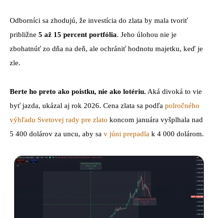
Odborníci sa zhodujú, že investícia do zlata by mala tvoriť
približne
5 až 15 percent portfólia
. Jeho úlohou nie je
zbohatnúť zo dňa na deň, ale ochrániť hodnotu majetku, keď je
zle.
Berte ho preto ako poistku, nie ako lotériu.
Aká divoká to vie
byť jazda, ukázal aj rok 2026. Cena zlata sa podľa
polročného
výhľadu Svetovej rady pre zlato
koncom januára vyšplhala nad
5 400 dolárov za uncu, aby sa
v júni prepadla
k 4 000 dolárom.