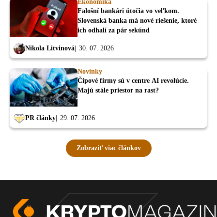
Ekonomika
Falošní bankári útočia vo veľkom.
Slovenská banka má nové riešenie, ktoré
ich odhalí za pár sekúnd
Nikola Litvinová
30. 07. 2026
Novinky
Čipové firmy sú v centre AI revolúcie.
Majú stále priestor na rast?
PR články
29. 07. 2026
Zobraziť viac článkov