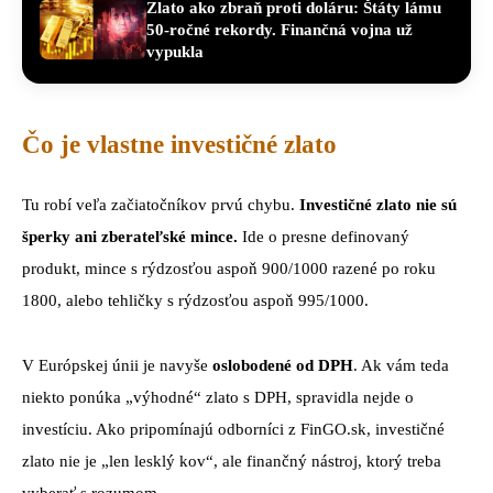
Zlato ako zbraň proti doláru: Štáty lámu
50-ročné rekordy. Finančná vojna už
vypukla
Čo je vlastne investičné zlato
Tu robí veľa začiatočníkov prvú chybu.
Investičné zlato nie sú
šperky ani zberateľské mince.
Ide o presne definovaný
produkt, mince s rýdzosťou aspoň 900/1000 razené po roku
1800, alebo tehličky s rýdzosťou aspoň 995/1000.
V Európskej únii je navyše
oslobodené od DPH
. Ak vám teda
niekto ponúka „výhodné“ zlato s DPH, spravidla nejde o
investíciu. Ako pripomínajú odborníci z FinGO.sk, investičné
zlato nie je „len lesklý kov“, ale finančný nástroj, ktorý treba