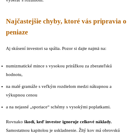
vyberať s rozumom.
Najčastejšie chyby, ktoré vás pripravia o
peniaze
Aj skúsení investori sa spália. Pozor si dajte najmä na:
numizmatické mince s vysokou prirážkou za zberateľskú
hodnotu,
na malé gramáže s veľkým rozdielom medzi nákupnou a
výkupnou cenou
a na nejasné „sporiace“ schémy s vysokými poplatkami.
Rovnako
škodí, keď investor ignoruje celkové náklady.
Samostatnou kapitolou je uskladnenie. Žltý kov má obrovskú