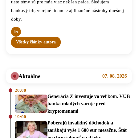
tieto témy sú pre mňa viac než len práca. Sledujem
bankový trh, verejné financie aj finančné nástrahy dnešnej
doby.
Všetky články autora
Aktuálne
07. 08. 2026
20:00
Generácia Z investuje vo veľkom. VÚB
banka mladých varuje pred
kryptomenami
19:00
Poberajú invalidný dôchodok a
zarábajú vyše 1 600 eur mesačne. Štát
im chce siahnuť na dávky