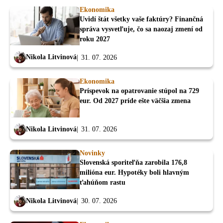
Ekonomika
Uvidí štát všetky vaše faktúry? Finančná
správa vysvetľuje, čo sa naozaj zmení od
roku 2027
Nikola Litvinová
31. 07. 2026
Ekonomika
Príspevok na opatrovanie stúpol na 729
eur. Od 2027 príde ešte väčšia zmena
Nikola Litvinová
31. 07. 2026
Novinky
Slovenská sporiteľňa zarobila 176,8
milióna eur. Hypotéky boli hlavným
ťahúňom rastu
Nikola Litvinová
30. 07. 2026