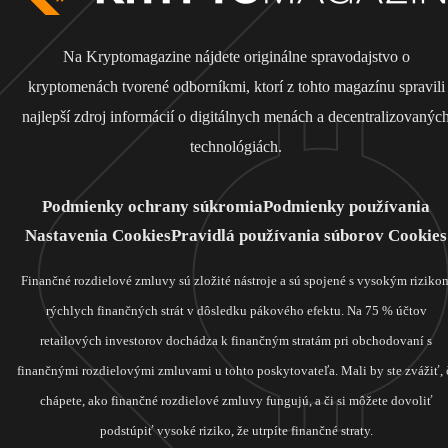
Na Kryptomagazine nájdete originálne spravodajstvo o
kryptomenách tvorené odborníkmi, ktorí z tohto magazínu spravili
najlepší zdroj informácií o digitálnych menách a decentralizovanýc
technológiách.
Podmienky ochrany súkromia
Podmienky používania
Nastavenia Cookies
Pravidlá používania súborov Cookies
Finančné rozdielové zmluvy sú zložité nástroje a sú spojené s vysokým riziko
rýchlych finančných strát v dôsledku pákového efektu. Na 75 % účtov
retailových investorov dochádza k finančným stratám pri obchodovaní s
finančnými rozdielovými zmluvami u tohto poskytovateľa. Mali by ste zvážiť, 
chápete, ako finančné rozdielové zmluvy fungujú, a či si môžete dovoliť
podstúpiť vysoké riziko, že utrpíte finančné straty.