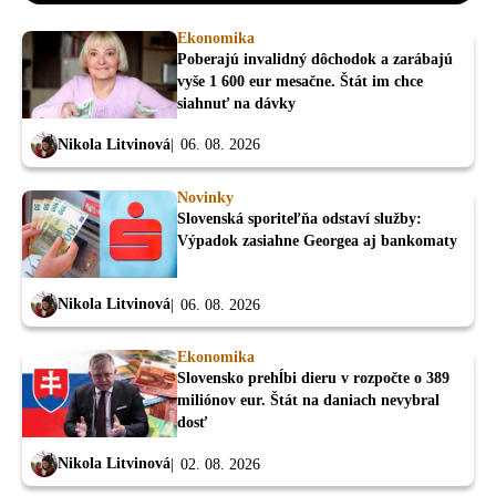
Ekonomika
Poberajú invalidný dôchodok a zarábajú
vyše 1 600 eur mesačne. Štát im chce
siahnuť na dávky
Nikola Litvinová
06. 08. 2026
Novinky
Slovenská sporiteľňa odstaví služby:
Výpadok zasiahne Georgea aj bankomaty
Nikola Litvinová
06. 08. 2026
Ekonomika
Slovensko prehĺbi dieru v rozpočte o 389
miliónov eur. Štát na daniach nevybral
dosť
Nikola Litvinová
02. 08. 2026