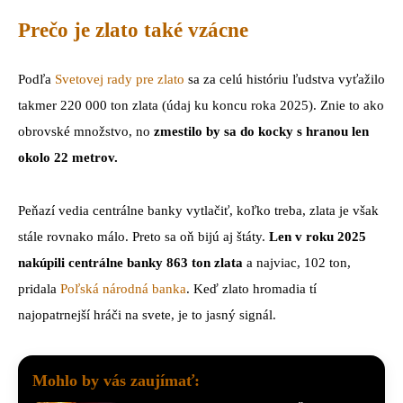
Prečo je zlato také vzácne
Podľa
Svetovej rady pre zlato
sa za celú históriu ľudstva vyťažilo
takmer 220 000 ton zlata (údaj ku koncu roka 2025). Znie to ako
obrovské množstvo, no
zmestilo by sa do kocky s hranou len
okolo 22 metrov.
Peňazí vedia centrálne banky vytlačiť, koľko treba, zlata je však
stále rovnako málo. Preto sa oň bijú aj štáty.
Len v roku 2025
nakúpili centrálne banky 863 ton zlata
a najviac, 102 ton,
pridala
Poľská národná banka
. Keď zlato hromadia tí
najopatrnejší hráči na svete, je to jasný signál.
Mohlo by vás zaujímať: