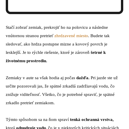
Stačí zobrať zemiak, prekrojiť ho na polovicu a následne
vnútornou stranou pretrieť
zhrdzavené miesto
. Budete tak
sledovať, ako hrdza postupne mizne a kovový povrch je
lesklejší. Je to rýchle riešenie, ktoré je zároveň
šetrné k
životnému prostrediu.
Zemiaky v aute sa však hodia aj počas
dažďa.
Pri jazde ste už
určite pozorovali jas, že spätné zrkadlá zadržiavajú vodu, čo
znižuje viditeľnosť. Všetko, čo je potrebné spraviť, je spätné
zrkadlo pretrieť zemiakom.
Týmto spôsobom sa na ňom spraví
tenká ochranná vrstva,
ktorá
odpudzuje vodu,
čo je v niektorých kritických situáciách