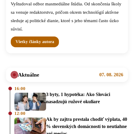
Vyštudoval odbor masmediálne štúdia. Od skončenia školy
sa venuje redaktorstvu, pričom okrem technológií aktívne
sleduje aj politické dianie, ktoré s jeho témami často úzko
súvisí.
Všetky články autora
Aktuálne
07. 08. 2026
16:00
3 byty, 1 hypotéka: Ako Slováci
nasadzujú ružové okuliare
12:00
Ak by zajtra prestala chodiť výplata, 40
% slovenských domácností to neutiahne
ani mesiac