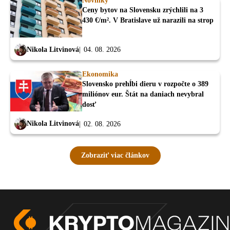
Novinky
Ceny bytov na Slovensku zrýchlili na 3
430 €/m². V Bratislave už narazili na strop
Nikola Litvinová
04. 08. 2026
Ekonomika
Slovensko prehĺbi dieru v rozpočte o 389
miliónov eur. Štát na daniach nevybral
dosť
Nikola Litvinová
02. 08. 2026
Zobraziť viac článkov