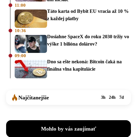
11:00
Táto karta od Bybit EU vracia až 10 %
z každej platby
10:36
Dosiahne SpaceX do roku 2030 tržiy vo
výške 1 bilióna dolárov?
09:00
Dno sa ešte nekoná: Bitcoin čaká na
finálna vlna kapitulácie
Najčítanejšie
3h
24h
7d
Mohlo by vás zaujímať