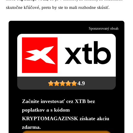
skutočne kľúčové, preto by ste to mali rozhodne skúsiť.
Sponzorovaný obsah
4.9
Začnite investovať cez XTB bez
poplatkov a s kódom
KRYPTOMAGAZINSK získate akciu
zdarma.