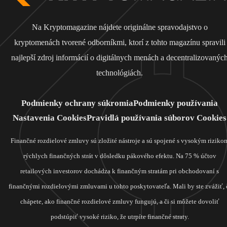
Na Kryptomagazine nájdete originálne spravodajstvo o
kryptomenách tvorené odborníkmi, ktorí z tohto magazínu spravili
najlepší zdroj informácií o digitálnych menách a decentralizovanýc
technológiách.
Podmienky ochrany súkromia
Podmienky používania
Nastavenia Cookies
Pravidlá používania súborov Cookies
Finančné rozdielové zmluvy sú zložité nástroje a sú spojené s vysokým riziko
rýchlych finančných strát v dôsledku pákového efektu. Na 75 % účtov
retailových investorov dochádza k finančným stratám pri obchodovaní s
finančnými rozdielovými zmluvami u tohto poskytovateľa. Mali by ste zvážiť, 
chápete, ako finančné rozdielové zmluvy fungujú, a či si môžete dovoliť
podstúpiť vysoké riziko, že utrpíte finančné straty.