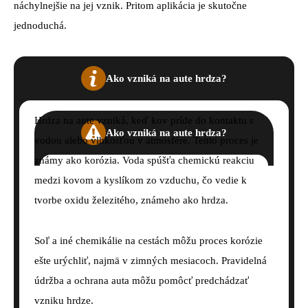
náchylnejšie na jej vznik. Pritom aplikácia je skutočne
jednoduchá.
Ako vzniká na aute hrdza?
Hrdza na aute vzniká, keď kov príde do kontaktu s
Ako vzniká na aute hrdza?
vodou alebo vlhkosťou v atmosfére. Tento proces je
známy ako korózia. Voda spúšťa chemickú reakciu
medzi kovom a kyslíkom zo vzduchu, čo vedie k
tvorbe oxidu železitého, známeho ako hrdza.
Soľ a iné chemikálie na cestách môžu proces korózie
ešte urýchliť, najmä v zimných mesiacoch. Pravidelná
údržba a ochrana auta môžu pomôcť predchádzať
vzniku hrdze.