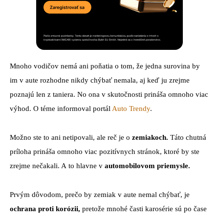
Mnoho vodičov nemá ani poňatia o tom, že jedna surovina by
im v aute rozhodne nikdy chýbať nemala, aj keď ju zrejme
poznajú len z taniera. No ona v skutočnosti prináša omnoho viac
výhod. O téme informoval portál
Auto Trendy
.
Možno ste to ani netipovali, ale reč je o
zemiakoch.
Táto chutná
príloha prináša omnoho viac pozitívnych stránok, ktoré by ste
zrejme nečakali. A to hlavne v
automobilovom priemysle.
Prvým dôvodom, prečo by zemiak v aute nemal chýbať, je
ochrana proti korózii,
pretože mnohé časti karosérie sú po čase