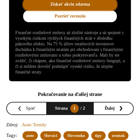
Získať akciu zdarma
Pozrieť recenziu
Finančné rozdielové zmluvy sú zložité nástroje a sú spojené s
vysokým rizikom rýchlych finančných strát v dôsledku
pákového efektu. Na 75 % účtov retailových investorov
dochádza k finančným stratám pri obchodovaní s finančnými
rozdielovými zmluvami u tohto poskytovateľa. Mali by ste
zvážiť, či chápete, ako finančné rozdielové zmluvy fungujú, a
či si môžete dovoliť podstúpiť vysoké riziko, že utrpíte
finančné straty.
Pokračovanie na ďalšej strane
Späť
Strana
1
/ 2
Ďalej
Zdroj:
Auto Trendy
Tagy:
auto
Slováci
Slovensko
tipy
zemiak