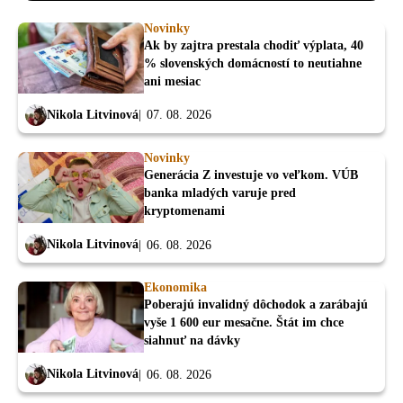
Novinky
Ak by zajtra prestala chodiť výplata, 40
% slovenských domácností to neutiahne
ani mesiac
Nikola Litvinová
07. 08. 2026
Novinky
Generácia Z investuje vo veľkom. VÚB
banka mladých varuje pred
kryptomenami
Nikola Litvinová
06. 08. 2026
Ekonomika
Poberajú invalidný dôchodok a zarábajú
vyše 1 600 eur mesačne. Štát im chce
siahnuť na dávky
Nikola Litvinová
06. 08. 2026