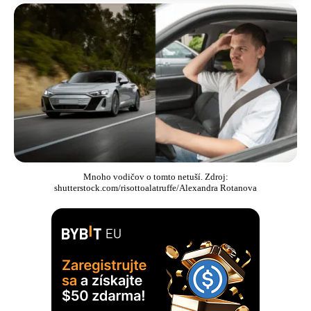
Mnoho vodičov o tomto netuší. Zdroj:
shutterstock.com/risottoalatruffe/Alexandra Rotanova