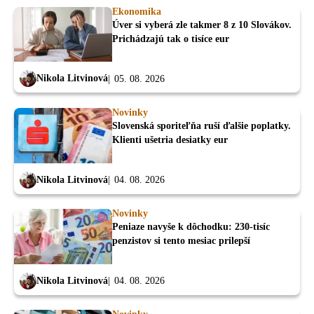
Ekonomika
Úver si vyberá zle takmer 8 z 10 Slovákov.
Prichádzajú tak o tisíce eur
Nikola Litvinová
05. 08. 2026
Novinky
Slovenská sporiteľňa ruší ďalšie poplatky.
Klienti ušetria desiatky eur
Nikola Litvinová
04. 08. 2026
Novinky
Peniaze navyše k dôchodku: 230-tisíc
penzistov si tento mesiac prilepší
Nikola Litvinová
04. 08. 2026