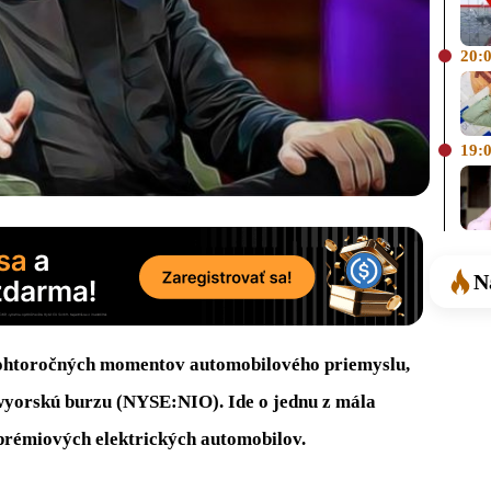
20:
19:
N
 tohtoročných momentov automobilového priemyslu,
ewyorskú burzu (NYSE:NIO). Ide o jednu z mála
 prémiových elektrických automobilov.