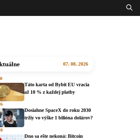
ktuálne
07. 08. 2026
00
Táto karta od Bybit EU vracia
až 10 % z každej platby
36
Dosiahne SpaceX do roku 2030
tržiy vo výške 1 bilióna dolárov?
00
Dno sa ešte nekoná: Bitcoin