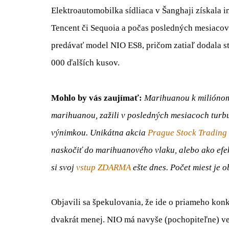
Elektroautomobilka sídliaca v Šanghaji získala 
Tencent či Sequoia a počas posledných mesiacov s
predávať model NIO ES8, pričom zatiaľ dodala s
000 ďalších kusov.
Mohlo by vás zaujímať:
Marihuanou k miliónom?
marihuanou, zažili v posledných mesiacoch turbu
výnimkou. Unikátna akcia
Prague Stock Trading
naskočiť do marihuanového vlaku, alebo ako efek
si svoj
vstup ZDARMA
ešte dnes. Počet miest je 
Objavili sa špekulovania, že ide o priameho kon
dvakrát menej. NIO má navyše (pochopiteľne) ve