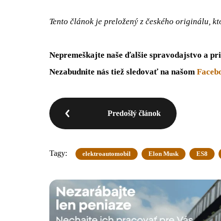
Tento článok je preložený z českého originálu, k
Nepremeškajte naše ďalšie spravodajstvo a pri
Nezabudnite nás tiež sledovať na našom
Faceb
Predošlý článok
Tagy:
elektroautomobil
Elon Musk
ES8