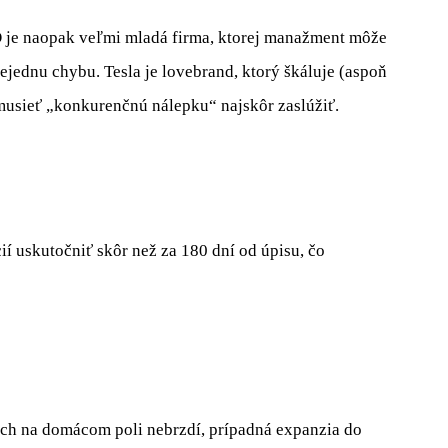
 je naopak veľmi mladá firma, ktorej manažment môže
ejednu chybu. Tesla je lovebrand, ktorý škáluje (aspoň
musieť „konkurenčnú nálepku“ najskôr zaslúžiť.
ií uskutočniť skôr než za 180 dní od úpisu, čo
 na domácom poli nebrzdí, prípadná expanzia do