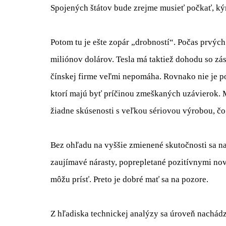
Spojených štátov bude zrejme musieť počkať, ký
Potom tu je ešte zopár „drobností“. Počas prvýc
miliónov dolárov. Tesla má taktiež dohodu so zá
čínskej firme veľmi nepomáha. Rovnako nie je p
ktorí majú byť príčinou zmeškaných uzávierok. 
žiadne skúsenosti s veľkou sériovou výrobou, čo 
Bez ohľadu na vyššie zmienené skutočnosti sa n
zaujímavé nárasty, poprepletané pozitívnymi nov
môžu prísť. Preto je dobré mať sa na pozore.
Z hľadiska technickej analýzy sa úroveň nachádza