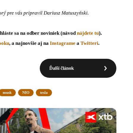
torý pre vás pripravil Dariusz Matuszyński.
hláste sa na odber noviniek (návod
nájdete tu
).
ooku
, a najnovšie aj na
Instagrame
a
Twitteri
.
Ďalší článok
musk
NIO
tesla