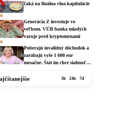
čaká na finálna vlna kapitulácie
00
Generácia Z investuje vo
veľkom. VÚB banka mladých
varuje pred kryptomenami
00
Poberajú invalidný dôchodok a
zarábajú vyše 1 600 eur
mesačne. Štát im chce siahnuť
na dávky
ajčítanejšie
3h
24h
7d