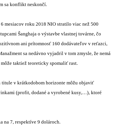
m sa konflikt neskončí.
h 6 mesiacov roku 2018 NIO stratilo viac než 500
stupcami Šanghaja o výstavbe vlastnej továrne, čo
ozitívnom ani prítomnosť 160 dodávateľov v reťazci,
Manažment sa nedávno vyjadril v tom zmysle, že nemá
môže taktiež teoreticky spomaliť rast.
a titule v krátkodobom horizonte môžu objaviť
inkami (profit, dodané a vyrobené kusy,…), ktoré
 na 7, respektíve 9 dolároch.