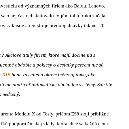
investíciu od významných firiem ako Baidu, Lenovo,
a o nej často diskutovalo. V júni tohto roku začala
tovky kusov a registruje predobjednávky takmer 20
 Akciové tituly firiem, ktoré majú dočinenia s
lentné obdobie a poklesy o desiatky percent nie sú
 2018
bude zasvätená okrem iného aj tomu, ako
tívne používať automatické obchodné systémy. Zaistite
obmedzený.
kurenta Modelu X od Tesly, pričom ES8 stojí približne
ľkú podporu čínskej vlády, ktorá chce sa každú cenu