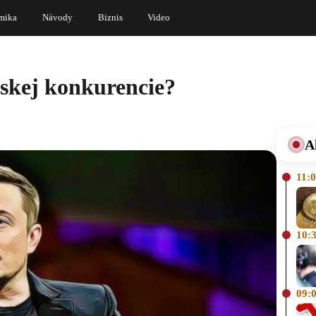
mika
Návody
Biznis
Video
skej konkurencie?
A
11:
10:
09: