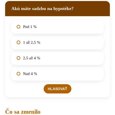
Akú máte sadzbu na hypotéke?
Pod 1 %
1 až 2,5 %
2,5 až 4 %
Nad 4 %
Čo sa zmenilo