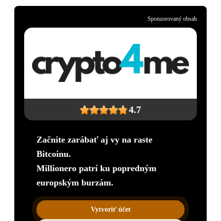
Sponzorovaný obsah
4.7
Začnite zarábať aj vy na raste
Bitcoinu.
Millionero patrí ku popredným
europským burzám.
Vytvoriť účet