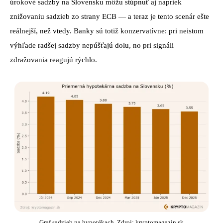
úrokové sadzby na Slovensku môžu stúpnuť aj napriek
znižovaniu sadzieb zo strany ECB — a teraz je tento scenár ešte
reálnejší, než vtedy. Banky sú totiž konzervatívne: pri neistom
výhľade radšej sadzby nepúšťajú dolu, no pri signáli
zdražovania reagujú rýchlo.
Graf sadzieb na hypotékach. Zdroj: kryptomagazin.sk