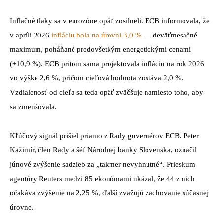
Inflačné tlaky sa v eurozóne opäť zosilneli. ECB informovala, že
v apríli 2026
infláciu bola na úrovni 3,0 %
— deväťmesačné
maximum, poháňané predovšetkým energetickými cenami
(+10,9 %). ECB pritom sama projektovala infláciu na rok 2026
vo výške 2,6 %, pričom cieľová hodnota zostáva 2,0 %.
Vzdialenosť od cieľa sa teda opäť zväčšuje namiesto toho, aby
sa zmenšovala.
Kľúčový signál prišiel priamo z Rady guvernérov ECB. Peter
Kažimír, člen Rady a šéf Národnej banky Slovenska, označil
júnové zvýšenie sadzieb za „takmer nevyhnutné“. Prieskum
agentúry Reuters medzi 85 ekonómami ukázal, že 44 z nich
očakáva zvýšenie na 2,25 %, ďalší zvažujú zachovanie súčasnej
úrovne.