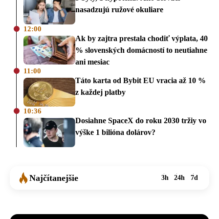
nasadzujú ružové okuliare
12:00
Ak by zajtra prestala chodiť výplata, 40
% slovenských domácností to neutiahne
ani mesiac
11:00
Táto karta od Bybit EU vracia až 10 %
z každej platby
10:36
Dosiahne SpaceX do roku 2030 tržiy vo
výške 1 bilióna dolárov?
Najčítanejšie
3h
24h
7d