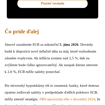
Pozrieť recenziu
Čo príde ďalej
Júnové zasadnutie ECB sa uskutoční
5. júna 2026
. Dovtedy
budú k dispozícii nové inflačné dáta za máj, ktoré rozhodnutie
zásadne ovplyvnia. Ak inflácia zostane nad 2,5 %, tlak na
zvýšenie bude ťažko ignorovateľný. Ak naopak klesne smerom
k 2,0 %, ECB môže sadzby ponechať.
Pre slovenský hypotekárny trh to znamená: banky, ktoré doteraz
opatrne znižovali sadzby v predpoklade ďalších poklesov ECB,
môžu zmeniť stratégiu.
NBS upozornila ešte v decembri 2024
, že