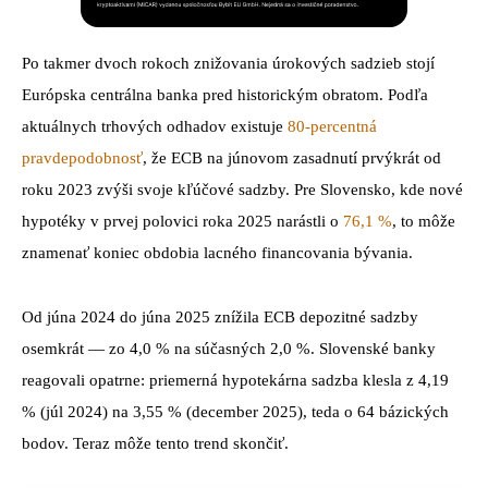
Po takmer dvoch rokoch znižovania úrokových sadzieb stojí
Európska centrálna banka pred historickým obratom. Podľa
aktuálnych trhových odhadov existuje
80-percentná
pravdepodobnosť
, že ECB na júnovom zasadnutí prvýkrát od
roku 2023 zvýši svoje kľúčové sadzby. Pre Slovensko, kde nové
hypotéky v prvej polovici roka 2025 narástli o
76,1 %
, to môže
znamenať koniec obdobia lacného financovania bývania.
Od júna 2024 do júna 2025 znížila ECB depozitné sadzby
osemkrát — zo 4,0 % na súčasných 2,0 %. Slovenské banky
reagovali opatrne: priemerná hypotekárna sadzba klesla z 4,19
% (júl 2024) na 3,55 % (december 2025), teda o 64 bázických
bodov. Teraz môže tento trend skončiť.