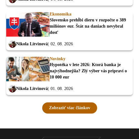
Ekonomika
Slovensko prehĺbi dieru v rozpočte o 389
miliónov eur. Štát na daniach nevybral
dosť
Nikola Litvinová
02. 08. 2026
Novinky
Hypotéka v lete 2026: Ktorá banka je
najvýhodnejšia? Zlý výber vás pripraví o
10 000 eur
Nikola Litvinová
01. 08. 2026
Zobraziť viac článkov