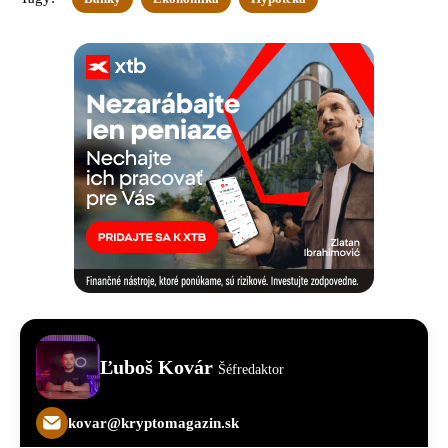
Ľuboš Kovár
Šéfredaktor
kovar@kryptomagazin.sk