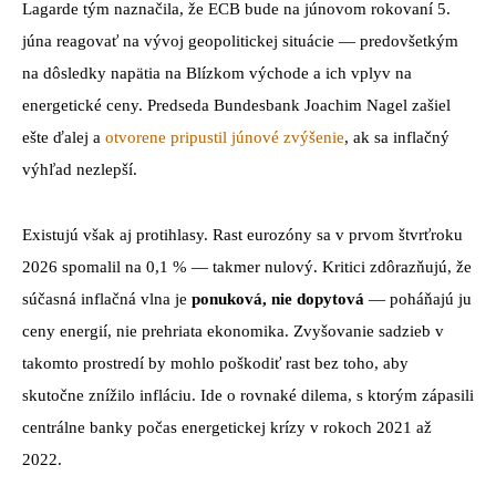
Lagarde tým naznačila, že ECB bude na júnovom rokovaní 5.
júna reagovať na vývoj geopolitickej situácie — predovšetkým
na dôsledky napätia na Blízkom východe a ich vplyv na
energetické ceny. Predseda Bundesbank Joachim Nagel zašiel
ešte ďalej a
otvorene pripustil júnové zvýšenie
, ak sa inflačný
výhľad nezlepší.
Existujú však aj protihlasy. Rast eurozóny sa v prvom štvrťroku
2026 spomalil na 0,1 % — takmer nulový. Kritici zdôrazňujú, že
súčasná inflačná vlna je
ponuková, nie dopytová
— poháňajú ju
ceny energií, nie prehriata ekonomika. Zvyšovanie sadzieb v
takomto prostredí by mohlo poškodiť rast bez toho, aby
skutočne znížilo infláciu. Ide o rovnaké dilema, s ktorým zápasili
centrálne banky počas energetickej krízy v rokoch 2021 až
2022.