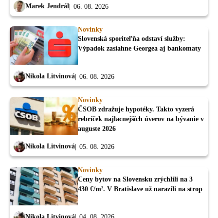
Marek Jendrál
06. 08. 2026
Novinky
Slovenská sporiteľňa odstaví služby:
Výpadok zasiahne Georgea aj bankomaty
Nikola Litvinová
06. 08. 2026
Novinky
ČSOB zdražuje hypotéky. Takto vyzerá
rebríček najlacnejších úverov na bývanie v
auguste 2026
Nikola Litvinová
05. 08. 2026
Novinky
Ceny bytov na Slovensku zrýchlili na 3
430 €/m². V Bratislave už narazili na strop
Nikola Litvinová
04. 08. 2026