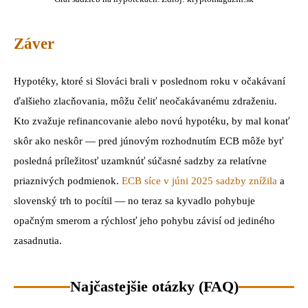
Záver
Hypotéky, ktoré si Slováci brali v poslednom roku v očakávaní
ďalšieho zlacňovania, môžu čeliť neočakávanému zdraženiu.
Kto zvažuje refinancovanie alebo novú hypotéku, by mal konať
skôr ako neskôr — pred júnovým rozhodnutím ECB môže byť
posledná príležitosť uzamknúť súčasné sadzby za relatívne
priaznivých podmienok.
ECB síce v júni 2025 sadzby znížila
a
slovenský trh to pocítil — no teraz sa kyvadlo pohybuje
opačným smerom a rýchlosť jeho pohybu závisí od jediného
zasadnutia.
Najčastejšie otázky (FAQ)