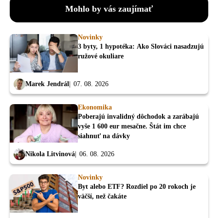
Mohlo by vás zaujímať
Novinky
3 byty, 1 hypotéka: Ako Slováci nasadzujú
ružové okuliare
Marek Jendrál
07. 08. 2026
Ekonomika
Poberajú invalidný dôchodok a zarábajú
vyše 1 600 eur mesačne. Štát im chce
siahnuť na dávky
Nikola Litvinová
06. 08. 2026
Novinky
Byt alebo ETF? Rozdiel po 20 rokoch je
väčší, než čakáte