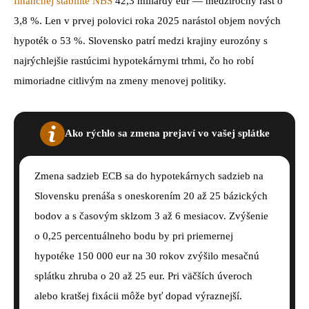
finančnej stabilite NBS
42,3 miliardy eur — medziročný rast o
3,8 %. Len v prvej polovici roka 2025 narástol objem nových
hypoték o 53 %. Slovensko patrí medzi krajiny eurozóny s
najrýchlejšie rastúcimi hypotekárnymi trhmi, čo ho robí
mimoriadne citlivým na zmeny menovej politiky.
Ako rýchlo sa zmena prejaví vo vašej splátke
Zmena sadzieb ECB sa do hypotekárnych sadzieb na
Slovensku prenáša s oneskorením 20 až 25 bázických
bodov a s časovým sklzom 3 až 6 mesiacov. Zvýšenie
o 0,25 percentuálneho bodu by pri priemernej
hypotéke 150 000 eur na 30 rokov zvýšilo mesačnú
splátku zhruba o 20 až 25 eur. Pri väčších úveroch
alebo kratšej fixácii môže byť dopad výraznejší.