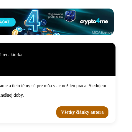
 redaktorka
nie a tieto témy sú pre mňa viac než len práca. Sledujem
dnešnej doby.
Všetky články autora