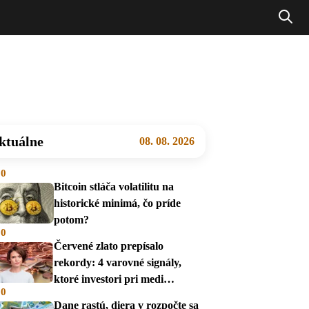
ktuálne
08. 08. 2026
00
Bitcoin stláča volatilitu na
historické minimá, čo príde
potom?
00
Červené zlato prepísalo
rekordy: 4 varovné signály,
ktoré investori pri medi
00
prehliadajú
Dane rastú, diera v rozpočte sa