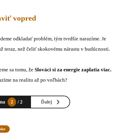
aviť vopred
udeme odkladať problém, tým tvrdšie narazíme. Je
už teraz, než čeliť skokovému nárastu v budúcnosti.
neme sa tomu, že
Slováci si za energie zaplatia viac.
azíme na realitu až po voľbách?
ana
2
/ 2
Ďalej
sko