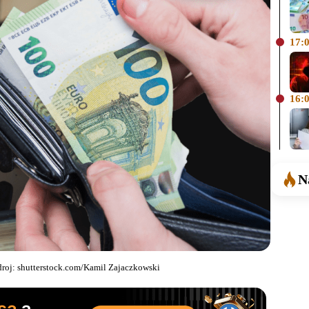
17:
16:
N
droj: shutterstock.com/Kamil Zajaczkowski