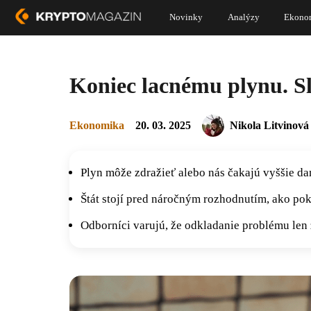
Novinky
Analýzy
Ekono
Koniec lacnému plynu. Sl
Ekonomika
20. 03. 2025
Nikola Litvinová
Plyn môže zdražieť alebo nás čakajú vyššie da
Štát stojí pred náročným rozhodnutím, ako pok
Odborníci varujú, že odkladanie problému len z