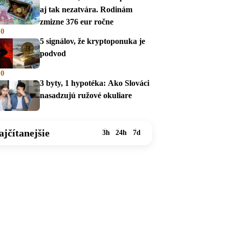
aj tak nezatvára. Rodinám
zmizne 376 eur ročne
00
5 signálov, že kryptoponuka je
podvod
00
3 byty, 1 hypotéka: Ako Slováci
nasadzujú ružové okuliare
ajčítanejšie
3h
24h
7d