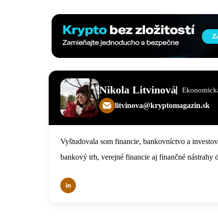
Nikola Litvinová
Ekonomická
litvinova@kryptomagazin.sk
Vyštudovala som financie, bankovníctvo a investova
bankový trh, verejné financie aj finančné nástrahy 