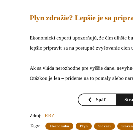
Plyn zdražie? Lepšie je sa pripr
Ekonomickí experti upozorňujú, že čím dlhšie b
lepšie pripraviť sa na postupné zvyšovanie cien 
Ak sa vláda nerozhodne pre vyššie dane, nevyh
Otázkou je len – prídeme na to pomaly alebo nar
Späť
Str
Zdroj:
RRZ
Tagy:
Ekonomika
Plyn
Slováci
Sloven