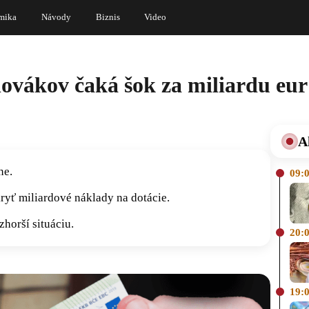
mika
Návody
Biznis
Video
ovákov čaká šok za miliardu eur
A
ne.
09:
ryť miliardové náklady na dotácie.
horší situáciu.
20:
19: