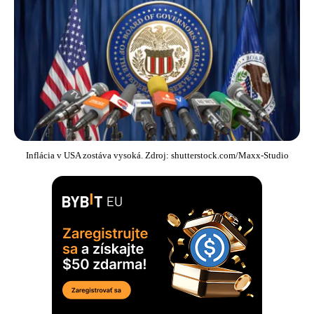
Inflácia v USA zostáva vysoká. Zdroj: shutterstock.com/Maxx-Studio