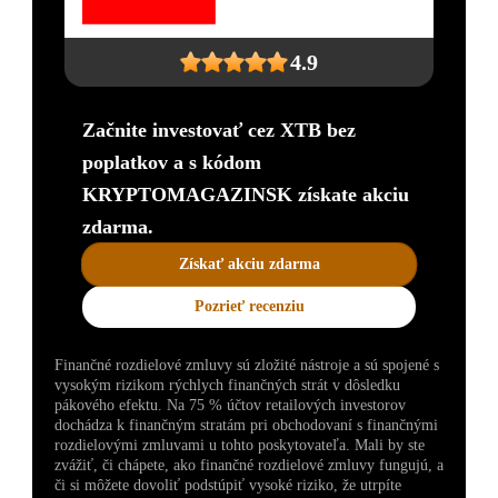
4.9
Začnite investovať cez XTB bez
poplatkov a s kódom
KRYPTOMAGAZINSK získate akciu
zdarma.
Získať akciu zdarma
Pozrieť recenziu
Finančné rozdielové zmluvy sú zložité nástroje a sú spojené s
vysokým rizikom rýchlych finančných strát v dôsledku
pákového efektu. Na 75 % účtov retailových investorov
dochádza k finančným stratám pri obchodovaní s finančnými
rozdielovými zmluvami u tohto poskytovateľa. Mali by ste
zvážiť, či chápete, ako finančné rozdielové zmluvy fungujú, a
či si môžete dovoliť podstúpiť vysoké riziko, že utrpíte