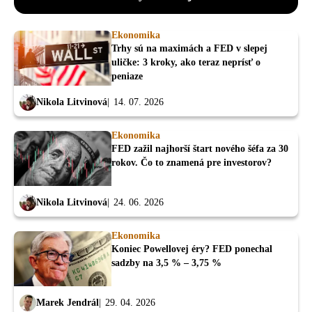
Ekonomika
Trhy sú na maximách a FED v slepej
uličke: 3 kroky, ako teraz neprísť o
peniaze
Nikola Litvinová
14. 07. 2026
Ekonomika
FED zažil najhorší štart nového šéfa za 30
rokov. Čo to znamená pre investorov?
Nikola Litvinová
24. 06. 2026
Ekonomika
Koniec Powellovej éry? FED ponechal
sadzby na 3,5 % – 3,75 %
Marek Jendrál
29. 04. 2026