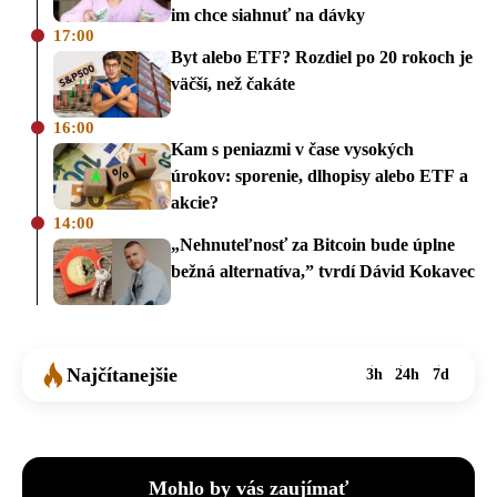
im chce siahnuť na dávky
17:00
Byt alebo ETF? Rozdiel po 20 rokoch je
väčší, než čakáte
16:00
Kam s peniazmi v čase vysokých
úrokov: sporenie, dlhopisy alebo ETF a
akcie?
14:00
„Nehnuteľnosť za Bitcoin bude úplne
bežná alternatíva,” tvrdí Dávid Kokavec
Najčítanejšie
3h
24h
7d
Mohlo by vás zaujímať