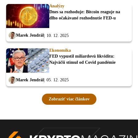
Analýzy
Dnes sa rozhoduje: Bitcoin reaguje na
dlho očakávané rozhodnutie FED-u
Marek Jendrál
10. 12. 2025
Ekonomika
FED vypustil miliardovú likviditu:
Najväčší stimul od Covid pandémie
Marek Jendrál
05. 12. 2025
Zobraziť viac článkov