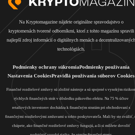
Na Kryptomagazine nájdete originálne spravodajstvo o
kryptomenách tvorené odborníkmi, ktorí z tohto magazínu spravili
najlepší zdroj informácií o digitálnych menách a decentralizovanýc
technológiách.
Podmienky ochrany súkromia
Podmienky používania
Nastavenia Cookies
Pravidlá používania súborov Cookies
Finančné rozdielové zmluvy sú zložité nástroje a sú spojené s vysokým riziko
rýchlych finančných strát v dôsledku pákového efektu. Na 75 % účtov
retailových investorov dochádza k finančným stratám pri obchodovaní s
finančnými rozdielovými zmluvami u tohto poskytovateľa. Mali by ste zvážiť, 
chápete, ako finančné rozdielové zmluvy fungujú, a či si môžete dovoliť
podstúpiť vysoké riziko, že utrpíte finančné straty.