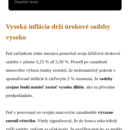
finančné straty.
Vysoká inflácia drží úrokové sadzby
vysoko
Fed začiatkom tohto mesiaca ponechal svoju kľúčovú úrokovú
sadzbu v pásme 5,25 % až 5,50 %. Powell po zasadnutí
menového výboru banky uviedol, že nedostatočný pokrok v
spomaľovaní inflácie k cieľovým 2 % znamená, že
sadzby
zrejme budú musieť zostať vysoko dlhšie
, ako sa pôvodne
predpokladalo.
Fed v porovnaní so svojim marcovým zasadnutím
výrazne
zmenil rétoriku
. Vtedy signalizoval, že do konca roka trikrát
zníži sadzby, pričom sa očakávalo, že uvoľňovanie by sa mohlo