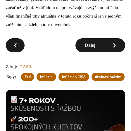
začať už v júni. Vzhľadom na pretrvávajúcu zvýšenú infláciu
však finančné trhy aktuálne v tomto roku počítajú len s jedným
znížením sadzieb, a to v novembri.
Ďalej
Zdroj:
TASR
Tagy:
Fed
inflacia
inflácia v USA
úrokové sadzby