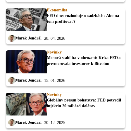
Ekonomika
FED dnes rozhoduje o sadzbách: Ako na
tom profitovať?
Marek Jendrál
28. 04. 2026
Novinky
Menová stabilita v ohrození: Kríza FED-u
presmerovala investorov k Bitcoinu
Marek Jendrál
15. 01. 2026
Novinky
Globálny presun bohatstva: FED potvrdil
injekciu 20 miliárd dolárov
Marek Jendrál
30. 12. 2025