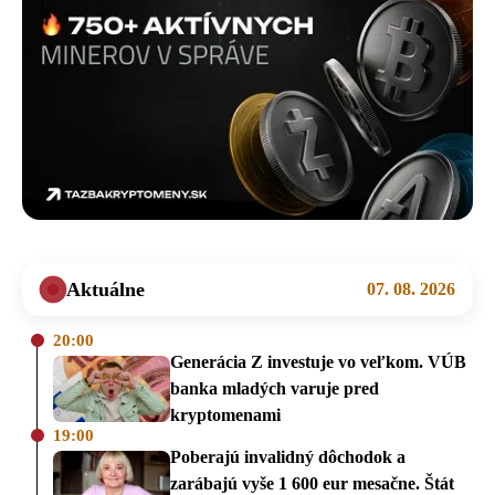
Aktuálne
07. 08. 2026
20:00
Generácia Z investuje vo veľkom. VÚB
banka mladých varuje pred
kryptomenami
19:00
Poberajú invalidný dôchodok a
zarábajú vyše 1 600 eur mesačne. Štát