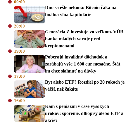
09:00
Dno sa ešte nekoná: Bitcoin čaká na
finálna vlna kapitulácie
20:00
Generácia Z investuje vo veľkom. VÚB
banka mladých varuje pred
kryptomenami
19:00
Poberajú invalidný dôchodok a
zarábajú vyše 1 600 eur mesačne. Štát
im chce siahnuť na dávky
17:00
Byt alebo ETF? Rozdiel po 20 rokoch je
väčší, než čakáte
16:00
Kam s peniazmi v čase vysokých
úrokov: sporenie, dlhopisy alebo ETF a
akcie?