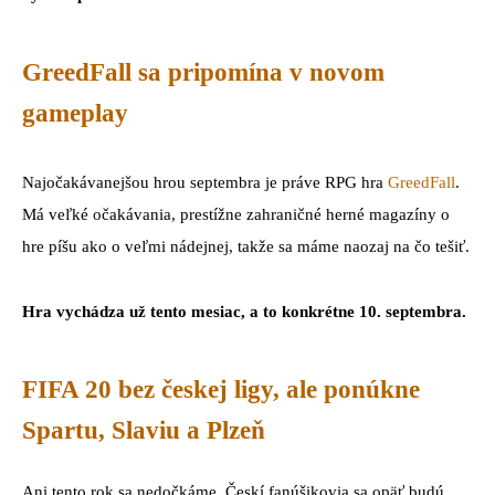
GreedFall sa pripomína v novom
gameplay
Najočakávanejšou hrou septembra je práve RPG hra
GreedFall
.
Má veľké očakávania, prestížne zahraničné herné magazíny o
hre píšu ako o veľmi nádejnej, takže sa máme naozaj na čo tešiť.
Hra vychádza už tento mesiac, a to konkrétne 10. septembra.
FIFA 20 bez českej ligy, ale ponúkne
Spartu, Slaviu a Plzeň
Ani tento rok sa nedočkáme. Českí fanúšikovia sa opäť budú