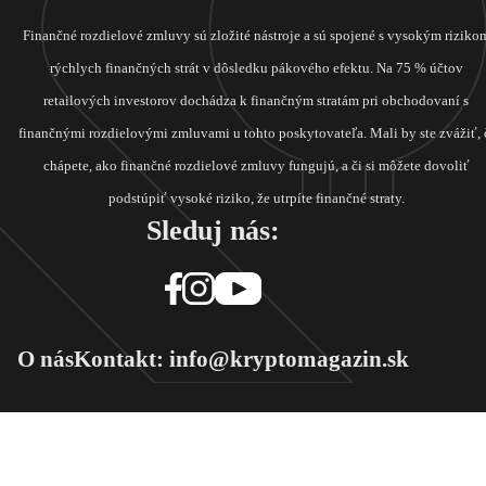
Finančné rozdielové zmluvy sú zložité nástroje a sú spojené s vysokým riziko
rýchlych finančných strát v dôsledku pákového efektu. Na 75 % účtov
retailových investorov dochádza k finančným stratám pri obchodovaní s
finančnými rozdielovými zmluvami u tohto poskytovateľa. Mali by ste zvážiť, 
chápete, ako finančné rozdielové zmluvy fungujú, a či si môžete dovoliť
podstúpiť vysoké riziko, že utrpíte finančné straty.
Sleduj nás:
O nás
Kontakt: info@kryptomagazin.sk