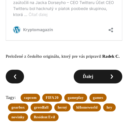
Preložené z českého originálu, ktorý pre vás pripravil
Radek C.
Ďalej
Tagy:
capcom
FIFA 20
gameplay
games
gearbox
greedfall
herný
hHomeworld
hry
novinky
Resident Evil