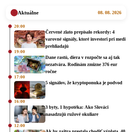
Aktuálne
08. 08. 2026
20:00
Červené zlato prepísalo rekordy: 4
varovné signály, ktoré investori pri medi
prehliadajú
19:00
Dane rastú, diera v rozpočte sa aj tak
nezatvára. Rodinám zmizne 376 eur
ročne
17:00
5 signálov, že kryptoponuka je podvod
16:00
3 byty, 1 hypotéka: Ako Slováci
nasadzujú ružové okuliare
12:00
Ak by zajtra prestala chodiť výplata, 40