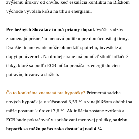
zvýšeniu úrokov od chvíle, keď eskalácia konfliktu na Blízkom
východe vyvolala krízu na trhu s energiami.
Pre bežných Slovákov to má priamy dopad.
Vyššie sadzby
znamenajú prísnejšiu menovú politiku pre domácnosti aj firmy.
Drahšie financovanie môže obmedziť spotrebu, investície aj
dopyt po úveroch. Na druhej strane má pomôcť stlmiť inflačné
tlaky, ktoré sa podľa ECB môžu prenášať z energií do cien
potravín, tovarov a služieb.
Čo to konkrétne znamená pre hypotéky?
Priemerná sadzba
nových hypoték je v súčasnosti 3,53 % a v najbližšom období sa
môže posunúť k úrovni 3,6 %. Ak inflácia zostane zvýšená a
ECB bude pokračovať v sprísňovaní menovej politiky,
sadzby
hypoték sa môžu počas roka dostať aj nad 4 %.