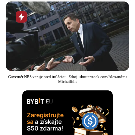
Horúca
novinka
Guvernér NBS varuje pred infláciou. Zdroj: shutterstock.com/Alexandros
Michailidis