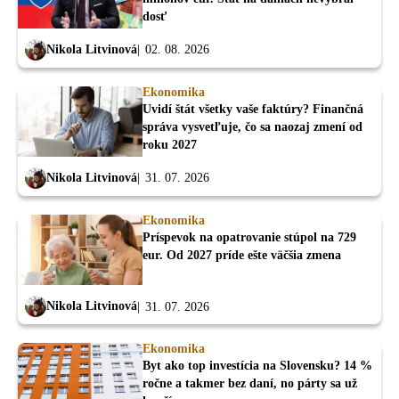
dosť
Nikola Litvinová
02. 08. 2026
Ekonomika
Uvidí štát všetky vaše faktúry? Finančná
správa vysvetľuje, čo sa naozaj zmení od
roku 2027
Nikola Litvinová
31. 07. 2026
Ekonomika
Príspevok na opatrovanie stúpol na 729
eur. Od 2027 príde ešte väčšia zmena
Nikola Litvinová
31. 07. 2026
Ekonomika
Byt ako top investícia na Slovensku? 14 %
ročne a takmer bez daní, no párty sa už