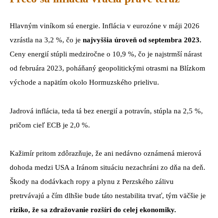
Hlavným viníkom sú energie. Inflácia v eurozóne v máji 2026
vzrástla na 3,2 %, čo je
najvyššia úroveň od septembra 2023.
Ceny energií stúpli medziročne o 10,9 %, čo je najstrmší nárast
od februára 2023, poháňaný geopolitickými otrasmi na Blízkom
východe a napätím okolo Hormuzského prielivu.
Jadrová inflácia, teda tá bez energií a potravín, stúpla na 2,5 %,
pričom cieľ ECB je 2,0 %.
Kažimír pritom zdôrazňuje, že ani nedávno oznámená mierová
dohoda medzi USA a Iránom situáciu nezachráni zo dňa na deň.
Škody na dodávkach ropy a plynu z Perzského zálivu
pretrvávajú a čím dlhšie bude táto nestabilita trvať, tým väčšie je
riziko, že sa zdražovanie rozšíri do celej ekonomiky.