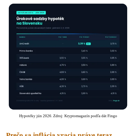
Hypotéky jún 2026. Zdroj: Kryptomagazín podľa dát Fingo
Prečo sa inflácia vracia práve teraz