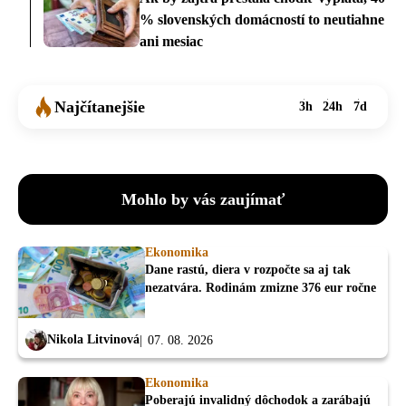
% slovenských domácností to neutiahne
ani mesiac
Najčítanejšie
3h
24h
7d
Mohlo by vás zaujímať
Ekonomika
Dane rastú, diera v rozpočte sa aj tak
nezatvára. Rodinám zmizne 376 eur ročne
Nikola Litvinová
07. 08. 2026
Ekonomika
Poberajú invalidný dôchodok a zarábajú