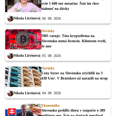
vyše 1 600 eur mesačne. Štát im chce
siahnuť na dávky
Nikola Litvinová
06. 08. 2026
Novinky
NBS varuje: Táto kryptofirma na
Slovensku nemá licenciu. Klientom tvrdí,
že áno
Nikola Litvinová
05. 08. 2026
Novinky
Ceny bytov na Slovensku zrýchlili na 3
430 €/m². V Bratislave už narazili na strop
Nikola Litvinová
04. 08. 2026
Ekonomika
Slovensko prehĺbi dieru v rozpočte o 389
miliónov eur. Štát na daniach nevybral