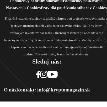
Podmienky ochrany súkromia
Podmienky používania
Nastavenia Cookies
Pravidlá používania súborov Cookies
Finančné rozdielové zmluvy sú zložité nástroje a sú spojené s vysokým riziko
rýchlych finančných strát v dôsledku pákového efektu. Na 75 % účtov
retailových investorov dochádza k finančným stratám pri obchodovaní s
finančnými rozdielovými zmluvami u tohto poskytovateľa. Mali by ste zvážiť, 
chápete, ako finančné rozdielové zmluvy fungujú, a či si môžete dovoliť
podstúpiť vysoké riziko, že utrpíte finančné straty.
Sleduj nás:
O nás
Kontakt: info@kryptomagazin.sk