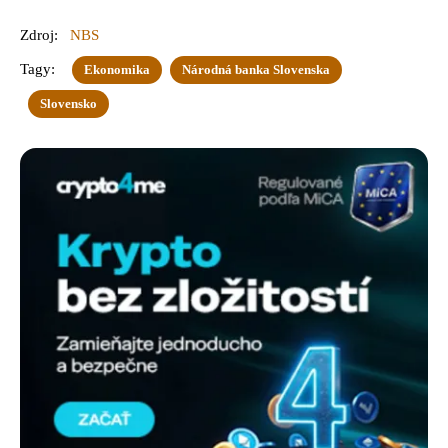
Zdroj:
NBS
Tagy:
Ekonomika
Národná banka Slovenska
Slovensko