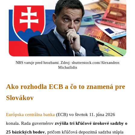
NBS varuje pred hrozbami. Zdroj: shutterstock.com/Alexandros
Michailidis
Ako rozhodla ECB a čo to znamená pre
Slovákov
Európska centrálna banka
(ECB) vo štvrtok 11. júna 2026
konala. Rada guvernérov
zvýšila tri kľúčové úrokové sadzby o
25 bázických bodov
, pričom kľúčová depozitná sadzba stúpla