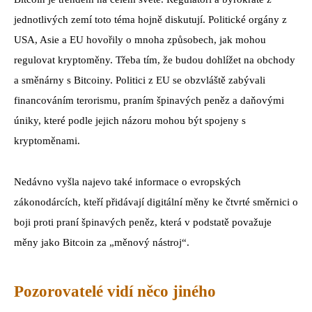
jednotlivých zemí toto téma hojně diskutují. Politické orgány z
USA, Asie a EU hovořily o mnoha způsobech, jak mohou
regulovat kryptoměny. Třeba tím, že budou dohlížet na obchody
a směnárny s Bitcoiny. Politici z EU se obzvláště zabývali
financováním terorismu, praním špinavých peněz a daňovými
úniky, které podle jejich názoru mohou být spojeny s
kryptoměnami.
Nedávno vyšla najevo také informace o evropských
zákonodárcích, kteří přidávají digitální měny ke čtvrté směrnici o
boji proti praní špinavých peněz, která v podstatě považuje
měny jako Bitcoin za „měnový nástroj“.
Pozorovatelé vidí něco jiného