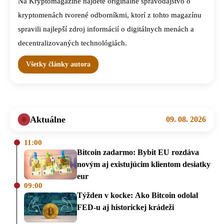
Na Kryptomagazine nájdete originálne spravodajstvo o
kryptomenách tvorené odborníkmi, ktorí z tohto magazínu
spravili najlepší zdroj informácií o digitálnych menách a
decentralizovaných technológiách.
Všetky články autora
Aktuálne
09. 08. 2026
11:00
Bitcoin zadarmo: Bybit EU rozdáva
novým aj existujúcim klientom desiatky
eur
09:00
Týžden v kocke: Ako Bitcoin odolal
FED-u aj historickej krádeži