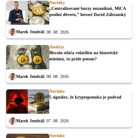
Novinky
„Centralizované burzy nezaniknú, MiCA
posilní dôveru,” hovorí David Zábranský
Marek Jendrál
08. 08. 2026
Analýzy
Bitcoin stláča volatilitu na historické
minimá, čo príde potom?
Marek Jendrál
08. 08. 2026
Novinky
5 signálov, že kryptoponuka je podvod
Marek Jendrál
07. 08. 2026
Novinky