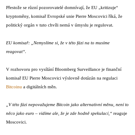
Přestože se různí pozorovatelé domnívají, že EU „kritizuje“
kryptoměny, komisař Evropské unie Pierre Moscovici říká, že
politický orgán v tuto chvíli nemá v úmyslu je regulovat.
EU komisař: „Nemyslíme si, že v této fázi na to musíme
reagovat“.
V rozhovoru pro vysílání Bloomberg Surveillance je finanční
komisař EU Pierre Moscovici výslovně dotázán na regulaci
Bitcoinu
a digitálních měn.
„V této fázi nepovažujeme Bitcoin jako alternativní měnu, není to
něco jako euro – vidíme ale, že je zde hodně spekulací,“
reaguje
Moscovici.