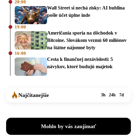
20:00
Wall Street si nechá zisky: AI bublina
pošle účet úplne inde
19:00
Američania sporia na dôchodok v
Bitcoine. Slovákom vezmú 60 miliónov
na štátne nájomné byty
16:00
Cesta k finančnej nezávislosti: 5
návykov, ktoré budujú majetok
Najčítanejšie
3h
24h
7d
Mohlo by vás zaujímať