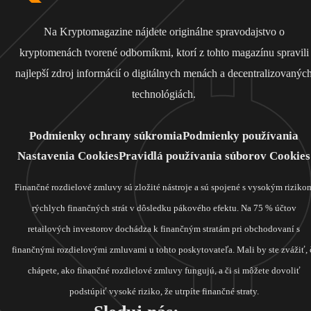
Na Kryptomagazine nájdete originálne spravodajstvo o
kryptomenách tvorené odborníkmi, ktorí z tohto magazínu spravili
najlepší zdroj informácií o digitálnych menách a decentralizovanýc
technológiách.
Podmienky ochrany súkromia
Podmienky používania
Nastavenia Cookies
Pravidlá používania súborov Cookies
Finančné rozdielové zmluvy sú zložité nástroje a sú spojené s vysokým riziko
rýchlych finančných strát v dôsledku pákového efektu. Na 75 % účtov
retailových investorov dochádza k finančným stratám pri obchodovaní s
finančnými rozdielovými zmluvami u tohto poskytovateľa. Mali by ste zvážiť, 
chápete, ako finančné rozdielové zmluvy fungujú, a či si môžete dovoliť
podstúpiť vysoké riziko, že utrpíte finančné straty.