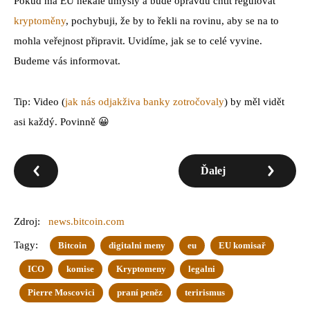
Pokud má EU nekalé úmysly a bude opravdu chtít regulovat
kryptoměny
, pochybuji, že by to řekli na rovinu, aby se na to
mohla veřejnost připravit. Uvidíme, jak se to celé vyvine.
Budeme vás informovat.
Tip: Video (
jak nás odjakživa banky zotročovaly
) by měl vidět
asi každý. Povinně 😀
Ďalej
Zdroj:
news.bitcoin.com
Tagy:
Bitcoin
digitalni meny
eu
EU komisař
ICO
komise
Kryptomeny
legalni
Pierre Moscovici
praní peněz
terirismus