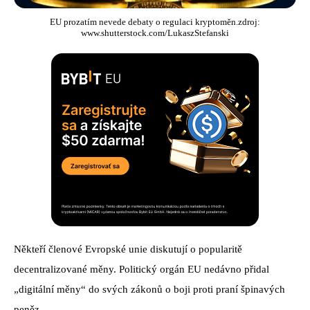
EU prozatím nevede debaty o regulaci kryptoměn.zdroj:
www.shutterstock.com/LukaszStefanski
Někteří členové Evropské unie diskutují o popularitě
decentralizované měny. Politický orgán EU nedávno přidal
„digitální měny“ do svých zákonů o boji proti praní špinavých
peněz.