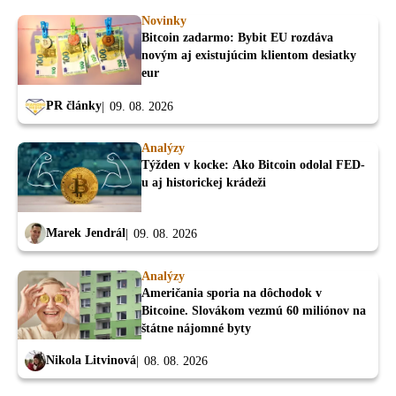
Novinky
Bitcoin zadarmo: Bybit EU rozdáva
novým aj existujúcim klientom desiatky
eur
PR články
09. 08. 2026
Analýzy
Týžden v kocke: Ako Bitcoin odolal FED-
u aj historickej krádeži
Marek Jendrál
09. 08. 2026
Analýzy
Američania sporia na dôchodok v
Bitcoine. Slovákom vezmú 60 miliónov na
štátne nájomné byty
Nikola Litvinová
08. 08. 2026