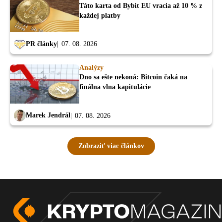
Táto karta od Bybit EU vracia až 10 % z
každej platby
PR články
07. 08. 2026
Analýzy
Dno sa ešte nekoná: Bitcoin čaká na
finálna vlna kapitulácie
Marek Jendrál
07. 08. 2026
Zobraziť viac článkov