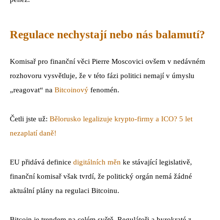
Regulace nechystají nebo nás balamutí?
Komisař pro finanční věci Pierre Moscovici ovšem v nedávném
rozhovoru vysvětluje, že v této fázi politici nemají v úmyslu
„reagovat“ na
Bitcoinový
fenomén.
Četli jste už:
Bělorusko legalizuje krypto-firmy a ICO? 5 let
nezaplatí daně!
EU přidává definice
digitálních měn
ke stávající legislativě,
finanční komisař však tvrdí, že politický orgán nemá žádné
aktuální plány na regulaci Bitcoinu.
Bitcoin je trendem na celém světě. Regulátoři a byrokraté z