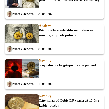
posilní dôveru,” hovorí David Zábranský
Marek Jendrál
08. 08. 2026
Analýzy
Bitcoin stláča volatilitu na historické
minimá, čo príde potom?
Marek Jendrál
08. 08. 2026
Novinky
5 signálov, že kryptoponuka je podvod
Marek Jendrál
07. 08. 2026
Novinky
Táto karta od Bybit EU vracia až 10 % z
každej platby