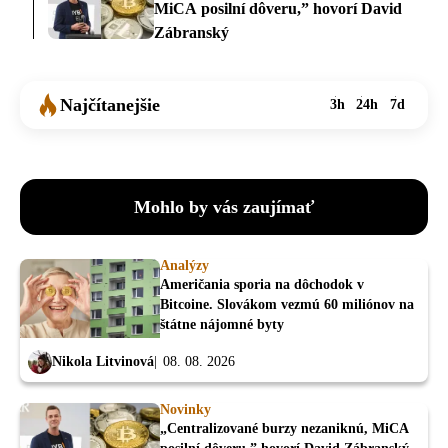
MiCA posilní dôveru,” hovorí David
Zábranský
Najčítanejšie
3h
24h
7d
Mohlo by vás zaujímať
Analýzy
Američania sporia na dôchodok v
Bitcoine. Slovákom vezmú 60 miliónov na
štátne nájomné byty
Nikola Litvinová
08. 08. 2026
Novinky
„Centralizované burzy nezaniknú, MiCA