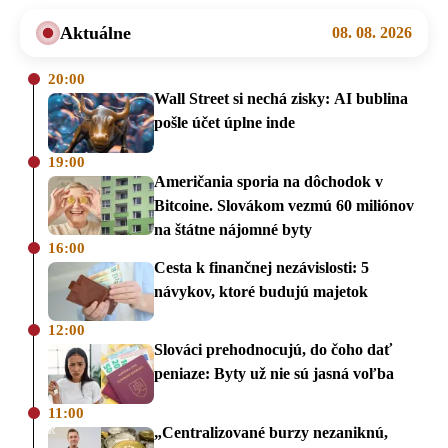
Aktuálne
08. 08. 2026
20:00
Wall Street si nechá zisky: AI bublina
pošle účet úplne inde
19:00
Američania sporia na dôchodok v
Bitcoine. Slovákom vezmú 60 miliónov
na štátne nájomné byty
16:00
Cesta k finančnej nezávislosti: 5
návykov, ktoré budujú majetok
12:00
Slováci prehodnocujú, do čoho dať
peniaze: Byty už nie sú jasná voľba
11:00
„Centralizované burzy nezaniknú,