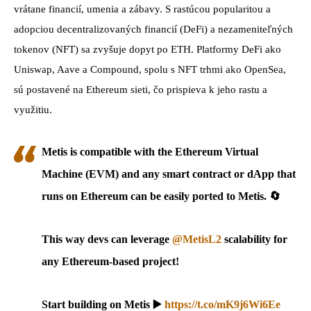
vrátane financií, umenia a zábavy. S rastúcou popularitou a
adopciou decentralizovaných financií (DeFi) a nezameniteľných
tokenov (NFT) sa zvyšuje dopyt po ETH. Platformy DeFi ako
Uniswap, Aave a Compound, spolu s NFT trhmi ako OpenSea,
sú postavené na Ethereum sieti, čo prispieva k jeho rastu a
využitiu.
Metis is compatible with the Ethereum Virtual
Machine (EVM) and any smart contract or dApp that
runs on Ethereum can be easily ported to Metis. 🔄
This way devs can leverage
@MetisL2
scalability for
any Ethereum-based project!
Start building on Metis ▶️
https://t.co/mK9j6Wi6Ee