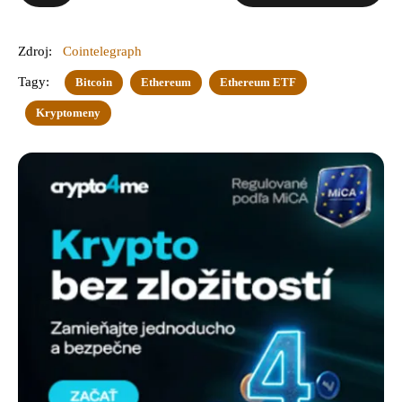
Zdroj:
Cointelegraph
Tagy:
Bitcoin
Ethereum
Ethereum ETF
Kryptomeny