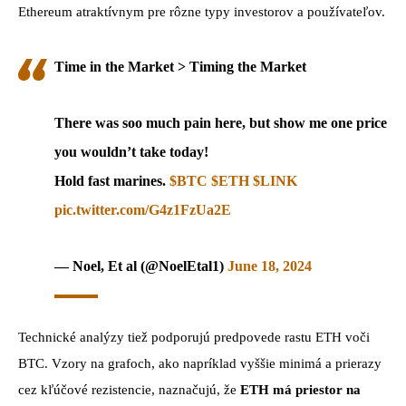
Ethereum atraktívnym pre rôzne typy investorov a používateľov.
Time in the Market > Timing the Market
There was soo much pain here, but show me one price
you wouldn’t take today!
Hold fast marines.
$BTC
$ETH
$LINK
pic.twitter.com/G4z1FzUa2E
— Noel, Et al (@NoelEtal1)
June 18, 2024
Technické analýzy tiež podporujú predpovede rastu ETH voči
BTC. Vzory na grafoch, ako napríklad vyššie minimá a prierazy
cez kľúčové rezistencie, naznačujú, že
ETH má priestor na