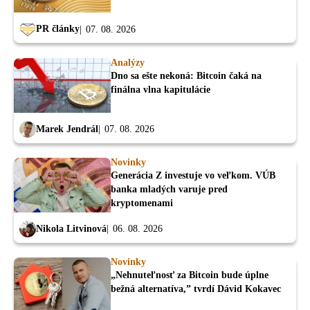
PR články
07. 08. 2026
Analýzy
Dno sa ešte nekoná: Bitcoin čaká na
finálna vlna kapitulácie
Marek Jendrál
07. 08. 2026
Novinky
Generácia Z investuje vo veľkom. VÚB
banka mladých varuje pred
kryptomenami
Nikola Litvinová
06. 08. 2026
Novinky
„Nehnuteľnosť za Bitcoin bude úplne
bežná alternatíva,” tvrdí Dávid Kokavec