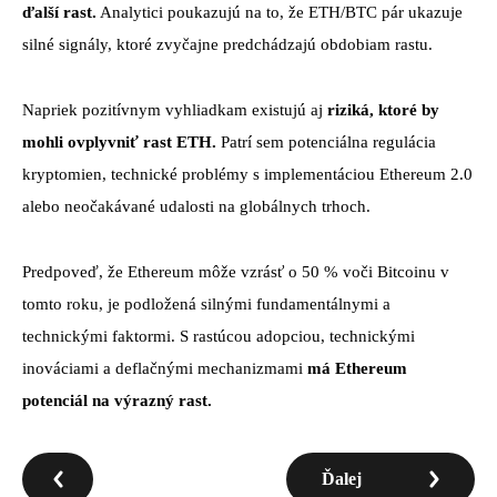
ďalší rast.
Analytici poukazujú na to, že ETH/BTC pár ukazuje
silné signály, ktoré zvyčajne predchádzajú obdobiam rastu.
Napriek pozitívnym vyhliadkam existujú aj
riziká, ktoré by
mohli ovplyvniť rast ETH.
Patrí sem potenciálna regulácia
kryptomien, technické problémy s implementáciou Ethereum 2.0
alebo neočakávané udalosti na globálnych trhoch.
Predpoveď, že Ethereum môže vzrásť o 50 % voči Bitcoinu v
tomto roku, je podložená silnými fundamentálnymi a
technickými faktormi. S rastúcou adopciou, technickými
inováciami a deflačnými mechanizmami
má Ethereum
potenciál na výrazný rast.
Ďalej