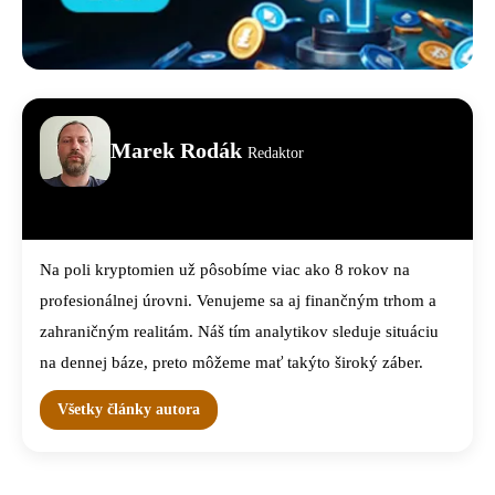
Marek Rodák
Redaktor
Na poli kryptomien už pôsobíme viac ako 8 rokov na
profesionálnej úrovni. Venujeme sa aj finančným trhom a
zahraničným realitám. Náš tím analytikov sleduje situáciu
na dennej báze, preto môžeme mať takýto široký záber.
Všetky články autora