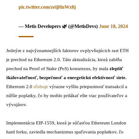
pic.twitter.com/zeijHnWz8j
— Metis Developers 🌿 (@MetisDevs)
June 18, 2024
Jedným z najvýznamnejších faktorov ovplyvňujúcich rast ETH
je prechod na Ethereum 2.0. Táto aktualizácia, ktorá zahŕňa
prechod na Proof of Stake (PoS) konsenzus, by mala
zlepšiť
škálovateľnosť, bezpečnosť a energetickú efektívnosť siete.
Ethereum 2.0
sľubuje
výrazne vyššiu priepustnosť transakcií a
nižšie poplatky, čo by mohlo prilákať ešte viac používateľov a
vývojárov.
Implementácia EIP-1559, ktorá je súčasťou Ethereum London
hard forku, zaviedla mechanizmus spaľovania poplatkov, čo