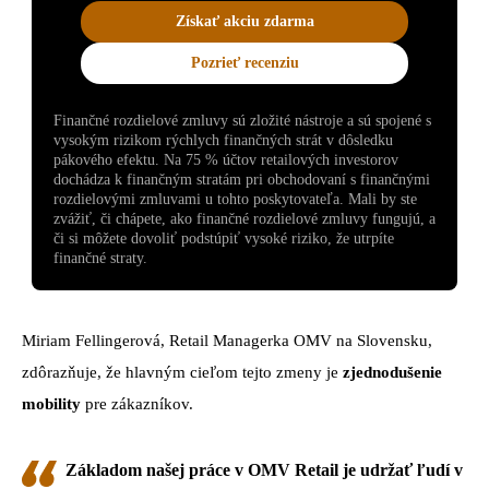
Získať akciu zdarma
Pozrieť recenziu
Finančné rozdielové zmluvy sú zložité nástroje a sú spojené s
vysokým rizikom rýchlych finančných strát v dôsledku
pákového efektu. Na 75 % účtov retailových investorov
dochádza k finančným stratám pri obchodovaní s finančnými
rozdielovými zmluvami u tohto poskytovateľa. Mali by ste
zvážiť, či chápete, ako finančné rozdielové zmluvy fungujú, a
či si môžete dovoliť podstúpiť vysoké riziko, že utrpíte
finančné straty.
Miriam Fellingerová, Retail Managerka OMV na Slovensku,
zdôrazňuje, že hlavným cieľom tejto zmeny je
zjednodušenie
mobility
pre zákazníkov.
Základom našej práce v OMV Retail je
udržať ľudí v