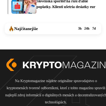
Slovenská sporiteľňa ruší ďalšie
poplatky. Klienti ušetria desiatky eur
Najčítanejšie
3h
24h
7d
Na Kryptomagazine nájdete originálne spravodajstvo o
kryptomenách tvorené odborníkmi, ktorí z tohto magazínu spravili
najlepší zdroj informácií o digitálnych menách a decentralizovanýc
technológiách.