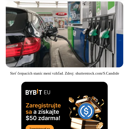
Sieť čerpacích staníc mení vzhľad. Zdroj: shutterstock.com/S.Candide