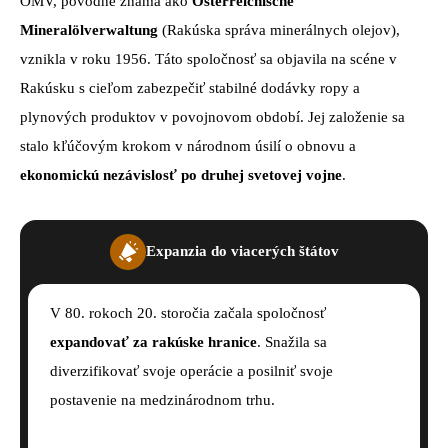
OMV, pôvodne známa ako
Österreichische
Mineralölverwaltung
(Rakúska správa minerálnych olejov),
vznikla v roku 1956. Táto spoločnosť sa objavila na scéne v
Rakúsku s cieľom zabezpečiť stabilné dodávky ropy a
plynových produktov v povojnovom období. Jej založenie sa
stalo kľúčovým krokom v národnom úsilí o obnovu a
ekonomickú nezávislosť po druhej svetovej vojne
.
Expanzia do viacerých štátov
V 80. rokoch 20. storočia začala spoločnosť
expandovať za rakúske hranice
. Snažila sa
diverzifikovať svoje operácie a posilniť svoje
postavenie na medzinárodnom trhu.