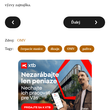
výzvy zajtrajška.
Ďalej
Zdroj:
OMV
Tagy:
čerpacie stanice
dizajn
OMV
palivo