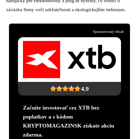
nabíjačky pre elektromobily a plug-in hybridy, čo svedčí o
záväzku firmy voči udržateľnosti a ekologickejším riešeniam.
Sponzorovaný obsah
4.9
Začnite investovať cez XTB bez
poplatkov a s kódom
KRYPTOMAGAZINSK získate akciu
zdarma.