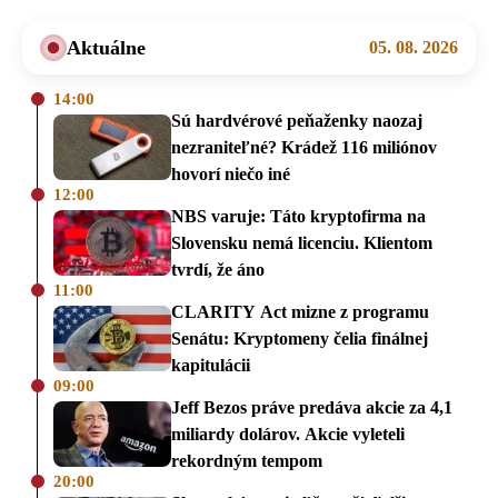
Aktuálne
05. 08. 2026
14:00
Sú hardvérové peňaženky naozaj
nezraniteľné? Krádež 116 miliónov
hovorí niečo iné
12:00
NBS varuje: Táto kryptofirma na
Slovensku nemá licenciu. Klientom
tvrdí, že áno
11:00
CLARITY Act mizne z programu
Senátu: Kryptomeny čelia finálnej
kapitulácii
09:00
Jeff Bezos práve predáva akcie za 4,1
miliardy dolárov. Akcie vyleteli
rekordným tempom
20:00