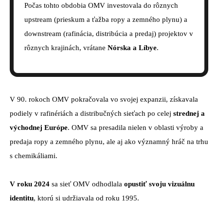
Počas tohto obdobia OMV investovala do rôznych
upstream (prieskum a ťažba ropy a zemného plynu) a
downstream (rafinácia, distribúcia a predaj) projektov v
rôznych krajinách, vrátane
Nórska a Líbye
.
V 90. rokoch OMV pokračovala vo svojej expanzii, získavala
podiely v rafinériách a distribučných sieťach po celej
strednej a
východnej Európe
. OMV sa presadila nielen v oblasti výroby a
predaja ropy a zemného plynu, ale aj ako významný hráč na trhu
s chemikáliami.
V roku 2024
sa sieť OMV odhodlala
opustiť svoju vizuálnu
identitu
, ktorú si udržiavala od roku 1995.