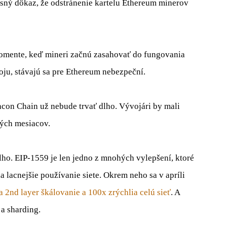
 jasný dôkaz, že odstránenie kartelu Ethereum minerov
omente, keď mineri začnú zasahovať do fungovania
voju, stávajú sa pre Ethereum nebezpeční.
con Chain už nebude trvať dlho. Vývojári by mali
kých mesiacov.
ho. EIP-1559 je len jedno z mnohých vylepšení, ktoré
 lacnejšie používanie siete. Okrem neho sa v apríli
 2nd layer škálovanie a 100x zrýchlia celú sieť
. A
a sharding.