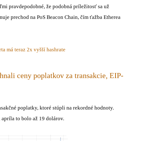
eľmi pravdepodobné, že podobná príležitosť sa už
ánuje prechod na PoS Beacon Chain, čím ťažba Etherea
ta má teraz 2x vyšší hashrate
nali ceny poplatkov za transakcie, EIP-
nsakčné poplatky, ktoré stúpli na rekordné hodnoty.
príla to bolo až 19 dolárov.