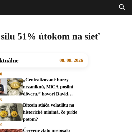
 silu 51% útokom na sieť
ktuálne
08. 08. 2026
00
„Centralizované burzy
nezaniknú, MiCA posilní
dôveru,” hovorí David
00
Zábranský
Bitcoin stláča volatilitu na
historické minimá, čo príde
potom?
00
Červené zlato prepísalo