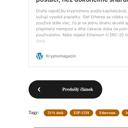
Predošlý článok
Tagy:
51% útok
EIP-1559
Ethereum
l