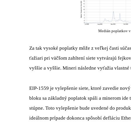
Medián poplatkov v 
Za tak vysoké poplatky môže z veľkej časti súča
ťažiari pri väčšom zahltení siete vytvárajú fejk
vyššie a vyššie. Mineri následne vyťažia vlastné 
EIP-1559 je vylepšenie siete, ktoré zavedie nov
bloku sa základný poplatok spáli a minerom ide 
stúpne. Toto vylepšenie bude uvedené do produk
ideálnom prípade dokonca spôsobí defláciu Ethe