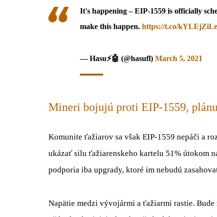
It's happening – EIP-1559 is officially s
make this happen.
https://t.co/kYLEjZiL
— Hasu⚡️🤖 (@hasufl)
March 5, 2021
Mineri bojujú proti EIP-1559, plán
Komunite ťažiarov sa však EIP-1559 nepáči a roz
ukázať silu ťažiarenskeho kartelu 51% útokom na 
podporia iba upgrady, ktoré im nebudú zasahovať
Napätie medzi vývojármi a ťažiarmi rastie. Bude