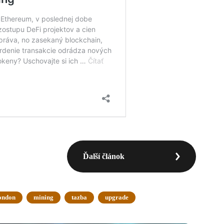
Ďalší článok
ondon
mining
tazba
upgrade