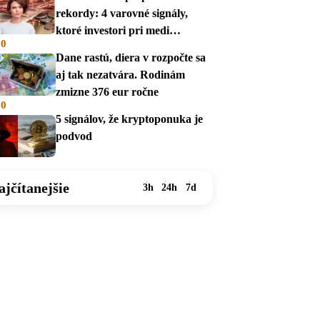
rekordy: 4 varovné signály,
ktoré investori pri medi
00
prehliadajú
Dane rastú, diera v rozpočte sa
aj tak nezatvára. Rodinám
zmizne 376 eur ročne
00
5 signálov, že kryptoponuka je
podvod
ajčítanejšie
3h
24h
7d