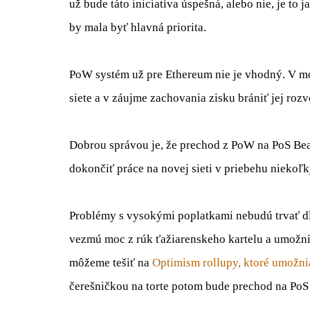
už bude táto iniciatíva úspešná, alebo nie, je to
by mala byť hlavná priorita.
PoW systém už pre Ethereum nie je vhodný. V m
siete a v záujme zachovania zisku brániť jej roz
Dobrou správou je, že prechod z PoW na PoS Bea
dokončiť práce na novej sieti v priebehu niekoľ
Problémy s vysokými poplatkami nebudú trvať dl
vezmú moc z rúk ťažiarenskeho kartelu a umožnia
môžeme tešiť na
Optimism rollupy, ktoré umožnia
čerešničkou na torte potom bude prechod na PoS 