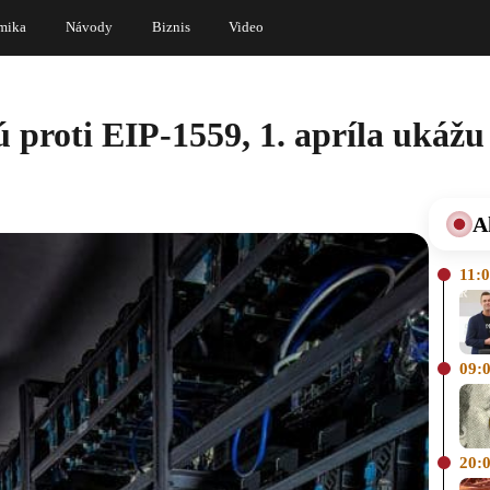
mika
Návody
Biznis
Video
 proti EIP-1559, 1. apríla ukážu
A
11:
09:
20: