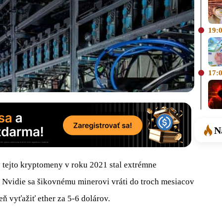
19:
17:
N
tejto kryptomeny v roku 2021 stal extrémne
od Nvidie sa šikovnému minerovi vráti do troch mesiacov
ň vyťažiť ether za 5-6 dolárov.