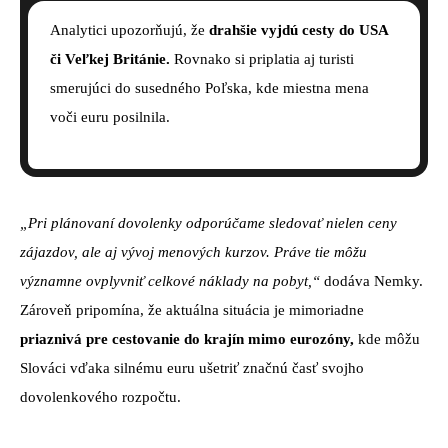
Analytici upozorňujú, že
drahšie vyjdú cesty do USA
či Veľkej Británie.
Rovnako si priplatia aj turisti
smerujúci do susedného Poľska, kde miestna mena
voči euru posilnila.
„Pri plánovaní dovolenky odporúčame sledovať nielen ceny
zájazdov, ale aj vývoj menových kurzov. Práve tie môžu
významne ovplyvniť celkové náklady na pobyt,“
dodáva Nemky.
Zároveň pripomína, že aktuálna situácia je mimoriadne
priaznivá pre cestovanie do krajín mimo eurozóny,
kde môžu
Slováci vďaka silnému euru ušetriť značnú časť svojho
dovolenkového rozpočtu.