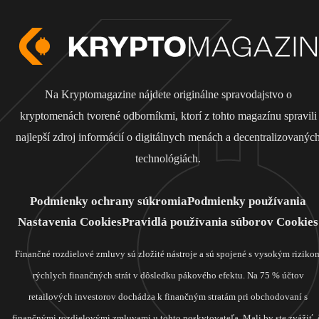
Na Kryptomagazine nájdete originálne spravodajstvo o
kryptomenách tvorené odborníkmi, ktorí z tohto magazínu spravili
najlepší zdroj informácií o digitálnych menách a decentralizovanýc
technológiách.
Podmienky ochrany súkromia
Podmienky používania
Nastavenia Cookies
Pravidlá používania súborov Cookies
Finančné rozdielové zmluvy sú zložité nástroje a sú spojené s vysokým riziko
rýchlych finančných strát v dôsledku pákového efektu. Na 75 % účtov
retailových investorov dochádza k finančným stratám pri obchodovaní s
finančnými rozdielovými zmluvami u tohto poskytovateľa. Mali by ste zvážiť, 