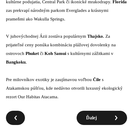
kultúrne podujatia, Central Park či ikonické mrakodrapy.
Florida
zas prekvapí národným parkom Everglades a krásnymi
prameňmi ako Wakulla Springs.
V juhovýchodnej Ázii zostáva populárnym
Thajsko.
Za
prijateľné ceny ponúka kombináciu plážovej dovolenky na
ostrovoch
Phuket
či
Koh Samui
s kultúrnymi zážitkami v
Bangkoku.
Pre milovníkov exotiky je zaujímavou voľbou
Čile
s
Atakamskou púšťou, kde nedávno otvorili luxusný ekologický
rezort Our Habitas Atacama.
Ďalej