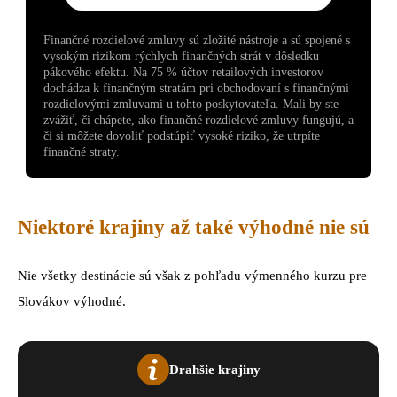
Finančné rozdielové zmluvy sú zložité nástroje a sú spojené s
vysokým rizikom rýchlych finančných strát v dôsledku
pákového efektu. Na 75 % účtov retailových investorov
dochádza k finančným stratám pri obchodovaní s finančnými
rozdielovými zmluvami u tohto poskytovateľa. Mali by ste
zvážiť, či chápete, ako finančné rozdielové zmluvy fungujú, a
či si môžete dovoliť podstúpiť vysoké riziko, že utrpíte
finančné straty.
Niektoré krajiny až také výhodné nie sú
Nie všetky destinácie sú však z pohľadu výmenného kurzu pre
Slovákov výhodné.
Drahšie krajiny