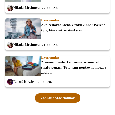
Nikola Litvinová
27. 06. 2026
Ekonomika
Ako cestovať lacno v roku 2026: Overené
tipy, ktoré šetria stovky eur
Nikola Litvinová
21. 06. 2026
Ekonomika
Zrušená dovolenka nemusí znamenať
stratu peňazí. Toto vám poisťovňa naozaj
zaplatí
Ľuboš Kovár
17. 06. 2026
Zobraziť viac článkov