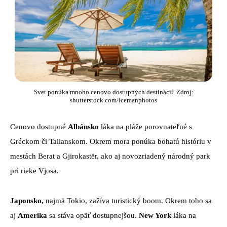
Svet ponúka mnoho cenovo dostupných destinácií. Zdroj:
shutterstock.com/icemanphotos
Cenovo dostupné
Albánsko
láka na pláže porovnateľné s
Gréckom či Talianskom. Okrem mora ponúka bohatú históriu v
mestách Berat a Gjirokastër, ako aj novozriadený národný park
pri rieke Vjosa.
Japonsko,
najmä Tokio, zažíva turistický boom. Okrem toho sa
aj
Amerika
sa stáva opäť dostupnejšou.
New York
láka na