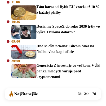
11:00
Táto karta od Bybit EU vracia až 10 %
z každej platby
10:36
Dosiahne SpaceX do roku 2030 tržiy vo
výške 1 bilióna dolárov?
09:00
Dno sa ešte nekoná: Bitcoin čaká na
finálna vlna kapitulácie
20:00
Generácia Z investuje vo veľkom. VÚB
banka mladých varuje pred
kryptomenami
Najčítanejšie
3h
24h
7d