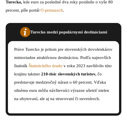
Turecka,
kde euro za posledné dva roky posilnilo o vyše 80
percent, píše portál
O peniazoch
.
Turecko medzi populárnymi destináciami
Práve Turecko je pritom pre slovenských dovolenkárov
mimoriadne atraktívnou destináciou. Podľa najnovších
štatistík
Štatistického úradu
v roku 2023 navštívilo túto
krajinu takmer
210-tisíc slovenských turistov,
čo
predstavuje medziročný nárast o 60 percent. Vďaka
silnému euru môžu návštevníci výrazne ušetriť nielen
na ubytovaní, ale aj na stravovaní či suveníroch.