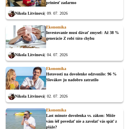
priniesť zadarmo
Nikola Litvinová
09. 07. 2026
Ekonomika
Investovanie musí dávať zmysel: Až 38 %
generácie Z robí túto chybu
Nikola Litvinová
04. 07. 2026
Ekonomika
Hotovosti na dovolenke odzvonilo: 96 %
Slovákov ju nadobro zatratilo
Nikola Litvinová
02. 07. 2026
Ekonomika
Last minute dovolenka vs. zákon: Môže
vám šéf povedať nie a zavolať vás späť z
pláže?