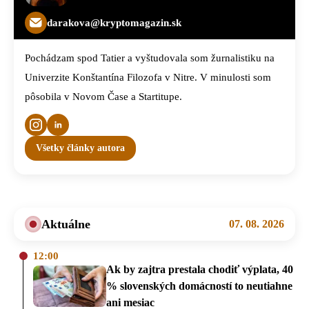
darakova@kryptomagazin.sk
Pochádzam spod Tatier a vyštudovala som žurnalistiku na
Univerzite Konštantína Filozofa v Nitre. V minulosti som
pôsobila v Novom Čase a Startitupe.
Všetky články autora
Aktuálne
07. 08. 2026
12:00
Ak by zajtra prestala chodiť výplata, 40
% slovenských domácností to neutiahne
ani mesiac