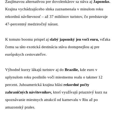
Zaujímavou alternatívou pre dovolenkárov sa stáva aj
Japonsko.
Krajina vychádzajúceho slnka zaznamenala v minulom roku
rekordnú návštevnosť – až 37 miliónov turistov, čo predstavuje
47-percentný medziročný nárast.
K tomuto boomu prispel aj
slabý japonský jen voči euru,
vďaka
čomu sa táto exotická destinácia stáva dostupnejšou aj pre
európskych cestovateľov.
Výhodné kurzy lákajú turistov aj do
Brazílie,
kde euro v
uplynulom roku posilnilo voči miestnemu realu o takmer 12
percent. Juhoamerická krajina hlási
rekordné počty
zahraničných návštevníkov,
ktorí využívajú priaznivý kurz na
spoznávanie miestnych atrakcií od karnevalu v Riu až po
amazonský prales.