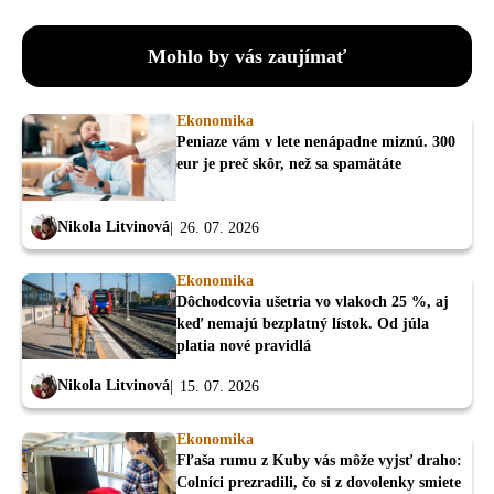
Mohlo by vás zaujímať
Ekonomika
Peniaze vám v lete nenápadne miznú. 300
eur je preč skôr, než sa spamätáte
Nikola Litvinová
26. 07. 2026
Ekonomika
Dôchodcovia ušetria vo vlakoch 25 %, aj
keď nemajú bezplatný lístok. Od júla
platia nové pravidlá
Nikola Litvinová
15. 07. 2026
Ekonomika
Fľaša rumu z Kuby vás môže vyjsť draho:
Colníci prezradili, čo si z dovolenky smiete