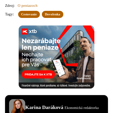
Zdroj:
O peniazoch
Tagy:
Cestovanie
Dovolenka
Karina Daráková
Ekonomická redaktorka