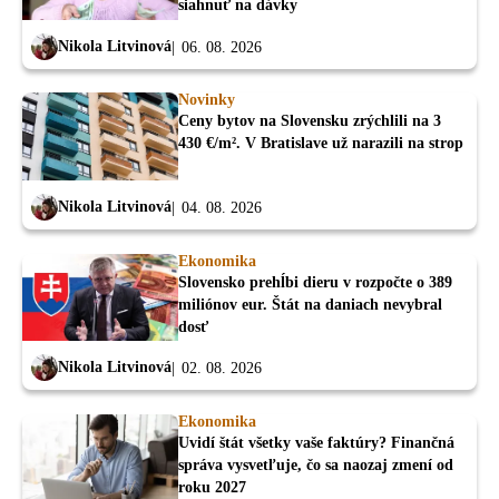
siahnuť na dávky
Nikola Litvinová
06. 08. 2026
Novinky
Ceny bytov na Slovensku zrýchlili na 3
430 €/m². V Bratislave už narazili na strop
Nikola Litvinová
04. 08. 2026
Ekonomika
Slovensko prehĺbi dieru v rozpočte o 389
miliónov eur. Štát na daniach nevybral
dosť
Nikola Litvinová
02. 08. 2026
Ekonomika
Uvidí štát všetky vaše faktúry? Finančná
správa vysvetľuje, čo sa naozaj zmení od
roku 2027