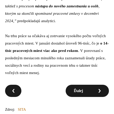
taktiež s procesom
nástupu do nového zamestnania u osôb
,
ktorým sa skončili spomínané pracovné zmluvy v decembri
2024,”
predpokladajú analytici.
Na trhu práce sa očakáva aj zotrvanie vysokého počtu voľných
pracovných miest. V januári dosiahol úroveň 96-tisíc, čo je
o 14-
tisíc pracovných miest viac ako pred rokom
. V porovnaní s
posledným mesiacom minulého roka zaznamenali úrady práce,
sociálnych vecí a rodiny na pracovnom trhu o takmer tisíc
voľných miest menej.
Ďalej
Zdroj:
SITA