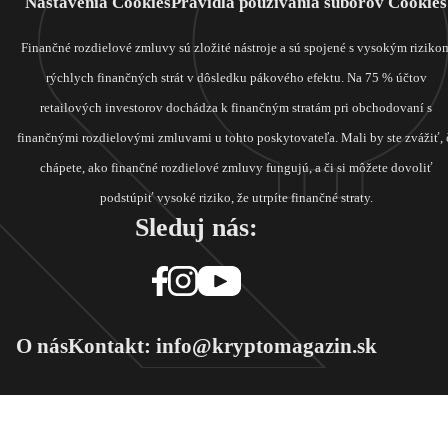
Nastavenia Cookies
Pravidlá používania súborov Cookies
Finančné rozdielové zmluvy sú zložité nástroje a sú spojené s vysokým riziko
rýchlych finančných strát v dôsledku pákového efektu. Na 75 % účtov
retailových investorov dochádza k finančným stratám pri obchodovaní s
finančnými rozdielovými zmluvami u tohto poskytovateľa. Mali by ste zvážiť, 
chápete, ako finančné rozdielové zmluvy fungujú, a či si môžete dovoliť
podstúpiť vysoké riziko, že utrpíte finančné straty.
Sleduj nás:
O nás
Kontakt: info@kryptomagazin.sk