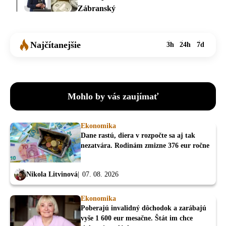
Zábranský
Najčítanejšie
3h
24h
7d
Mohlo by vás zaujímať
Ekonomika
Dane rastú, diera v rozpočte sa aj tak
nezatvára. Rodinám zmizne 376 eur ročne
Nikola Litvinová
07. 08. 2026
Ekonomika
Poberajú invalidný dôchodok a zarábajú
vyše 1 600 eur mesačne. Štát im chce