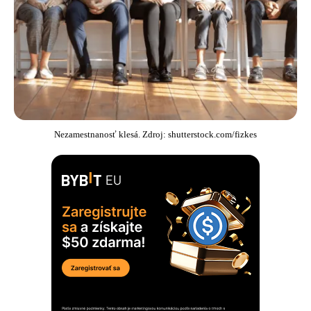
Nezamestnanosť klesá. Zdroj: shutterstock.com/fizkes