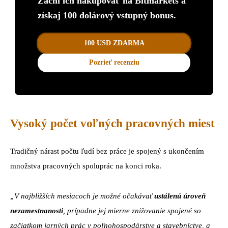
Začni ich nakupovať na Bitmarkets a
získaj 100 dolárový vstupný bonus.
100 USD ZDARMA
Pozrieť recenziu
Vysoký počet voľných pracovných miest
Tradičný nárast počtu ľudí bez práce je spojený s ukončením
množstva pracovných spoluprác na konci roka.
„V najbližších mesiacoch je možné očakávať
ustálenú úroveň
nezamestnanosti
, prípadne jej mierne znižovanie spojené so
začiatkom jarných prác v poľnohospodárstve a stavebníctve, a