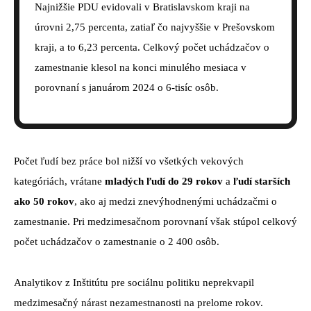
Najnižšie PDU evidovali v Bratislavskom kraji na
úrovni 2,75 percenta, zatiaľ čo najvyššie v Prešovskom
kraji, a to 6,23 percenta. Celkový počet uchádzačov o
zamestnanie klesol na konci minulého mesiaca v
porovnaní s januárom 2024 o 6-tisíc osôb.
Počet ľudí bez práce bol nižší vo všetkých vekových
kategóriách, vrátane
mladých ľudí do 29 rokov
a
ľudí starších
ako 50 rokov
, ako aj medzi znevýhodnenými uchádzačmi o
zamestnanie. Pri medzimesačnom porovnaní však stúpol celkový
počet uchádzačov o zamestnanie o 2 400 osôb.
Analytikov z Inštitútu pre sociálnu politiku neprekvapil
medzimesačný nárast nezamestnanosti na prelome rokov.