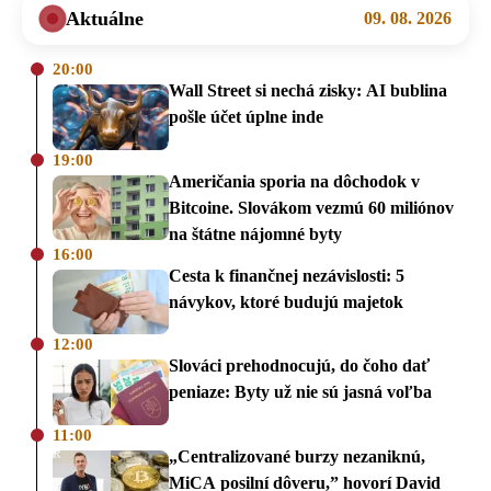
Aktuálne
09. 08. 2026
20:00
Wall Street si nechá zisky: AI bublina
pošle účet úplne inde
19:00
Američania sporia na dôchodok v
Bitcoine. Slovákom vezmú 60 miliónov
na štátne nájomné byty
16:00
Cesta k finančnej nezávislosti: 5
návykov, ktoré budujú majetok
12:00
Slováci prehodnocujú, do čoho dať
peniaze: Byty už nie sú jasná voľba
11:00
„Centralizované burzy nezaniknú,
MiCA posilní dôveru,” hovorí David