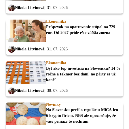
Nikola Litvinová
31. 07. 2026
Ekonomika
Príspevok na opatrovanie stúpol na 729
eur. Od 2027 príde ešte väčšia zmena
Nikola Litvinová
31. 07. 2026
Ekonomika
Byt ako top investícia na Slovensku? 14 %
ročne a takmer bez daní, no párty sa už
končí
Nikola Litvinová
30. 07. 2026
Novinky
Na Slovensku prežilo reguláciu MiCA len
6 krypto firiem. NBS ale upozorňuje, že
vaše peniaze to nechráni