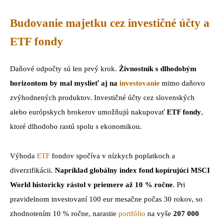
Budovanie majetku cez investičné účty a
ETF fondy
Daňové odpočty sú len prvý krok.
Živnostník s dlhodobým
horizontom by mal myslieť aj na
investovanie
mimo daňovo
zvýhodnených produktov. Investičné účty cez slovenských
alebo európskych brokerov umožňujú nakupovať
ETF fondy
,
ktoré dlhodobo rastú spolu s ekonomikou.
Výhoda
ETF
fondov spočíva v nízkych poplatkoch a
diverzifikácii.
Napríklad globálny index fond kopírujúci MSCI
World historicky rástol v priemere až 10 % ročne
. Pri
pravidelnom investovaní 100 eur mesačne počas 30 rokov, so
zhodnotením 10 % ročne, narastie
portfólio
na vyše
207 000