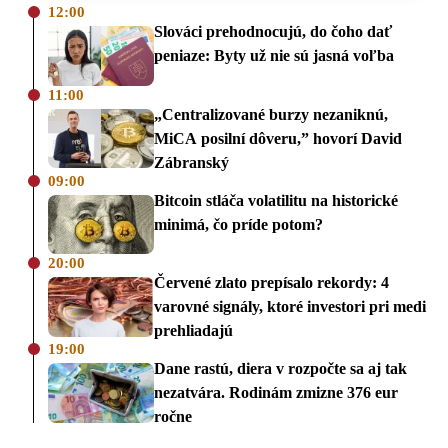
12:00
Slováci prehodnocujú, do čoho dať
peniaze: Byty už nie sú jasná voľba
11:00
„Centralizované burzy nezaniknú,
MiCA posilní dôveru,” hovorí David
Zábranský
09:00
Bitcoin stláča volatilitu na historické
minimá, čo príde potom?
20:00
Červené zlato prepísalo rekordy: 4
varovné signály, ktoré investori pri medi
prehliadajú
19:00
Dane rastú, diera v rozpočte sa aj tak
nezatvára. Rodinám zmizne 376 eur
ročne