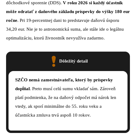
dôchodkové sporenie (DDS).
V roku 2026 si každý účastník
môže odratať z daňového základu príspevky do výšky 180 eur
ročne
. Pri 19-percentnej dani to predstavuje daňovú úsporu
34,20 eur. Nie je to astronomická suma, ale stále ide o legálnu
optimalizáciu, ktorú živnostník nevyužíva zadarmo.
Dôležitý detail
SZČO nemá zamestnávateľa, ktorý by príspevky
dopĺňal
. Preto musí celú sumu vkladať sám. Zároveň
platí podmienka, že na daňový odpočet má nárok len
vtedy, ak sporí minimálne do 55. roku veku a
účastnícka zmluva trvá aspoň 10 rokov.