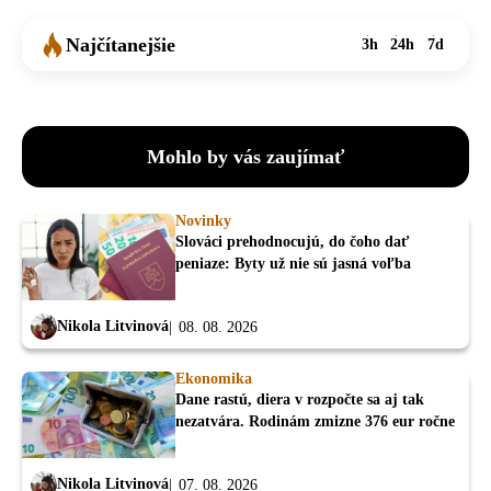
Najčítanejšie
3h
24h
7d
Mohlo by vás zaujímať
Novinky
Slováci prehodnocujú, do čoho dať
peniaze: Byty už nie sú jasná voľba
Nikola Litvinová
08. 08. 2026
Ekonomika
Dane rastú, diera v rozpočte sa aj tak
nezatvára. Rodinám zmizne 376 eur ročne
Nikola Litvinová
07. 08. 2026