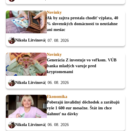
Novinky
Ak by zajtra prestala chodiť výplata, 40
% slovenských domácností to neutiahne
ani mesiac
Nikola Litvinová
07. 08. 2026
Novinky
Generácia Z investuje vo veľkom. VÚB
banka mladých varuje pred
kryptomenami
Nikola Litvinová
06. 08. 2026
Ekonomika
Poberajú invalidný dôchodok a zarábajú
vyše 1 600 eur mesačne. Štát im chce
siahnuť na dávky
Nikola Litvinová
06. 08. 2026