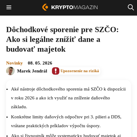
Dôchodkové sporenie pre SZČO:
Ako si legálne znížiť dane a
budovať majetok
Novinky
08. 05. 2026
Marek Jendrál
Upozornenie na riziká
Aké nástroje dôchodkového sporenia má SZČO k dispozícii
v roku 2026 a ako ich využiť na zníženie daňového
základu.
Konkrétne limity daňových odpočtov pri 3. pilieri a DDS,
vrátane praktických príkladov výpočtu úspory.
Ako si živnostník môže systematicky budovať majetok aj