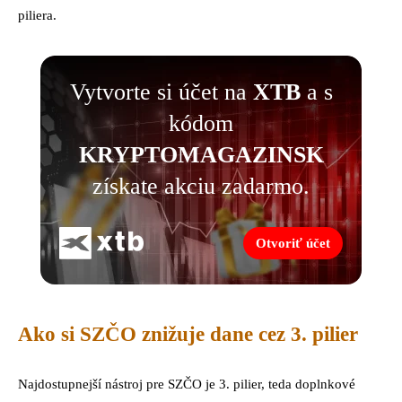
piliera.
Vytvorte si účet na
XTB
a s
kódom
KRYPTOMAGAZINSK
získate akciu zadarmo.
Otvoriť účet
Ako si SZČO znižuje dane cez 3. pilier
Najdostupnejší nástroj pre SZČO je 3. pilier, teda doplnkové