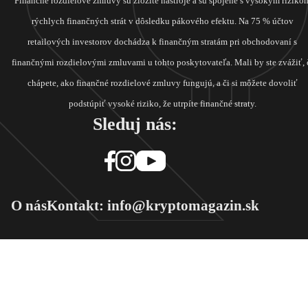
Finančné rozdielové zmluvy sú zložité nástroje a sú spojené s vysokým riziko
rýchlych finančných strát v dôsledku pákového efektu. Na 75 % účtov
retailových investorov dochádza k finančným stratám pri obchodovaní s
finančnými rozdielovými zmluvami u tohto poskytovateľa. Mali by ste zvážiť, 
chápete, ako finančné rozdielové zmluvy fungujú, a či si môžete dovoliť
podstúpiť vysoké riziko, že utrpíte finančné straty.
Sleduj nás:
O nás
Kontakt: info@kryptomagazin.sk