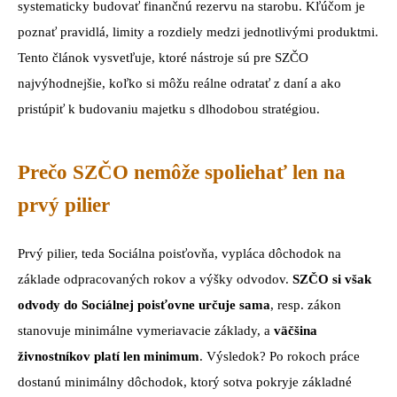
systematicky budovať finančnú rezervu na starobu. Kľúčom je
poznať pravidlá, limity a rozdiely medzi jednotlivými produktmi.
Tento článok vysvetľuje, ktoré nástroje sú pre SZČO
najvýhodnejšie, koľko si môžu reálne odratať z daní a ako
pristúpiť k budovaniu majetku s dlhodobou stratégiou.
Prečo SZČO nemôže spoliehať len na
prvý pilier
Prvý pilier, teda Sociálna poisťovňa, vypláca dôchodok na
základe odpracovaných rokov a výšky odvodov.
SZČO si však
odvody do Sociálnej poisťovne určuje sama
, resp. zákon
stanovuje minimálne vymeriavacie základy, a
väčšina
živnostníkov platí len minimum
. Výsledok? Po rokoch práce
dostanú minimálny dôchodok, ktorý sotva pokryje základné