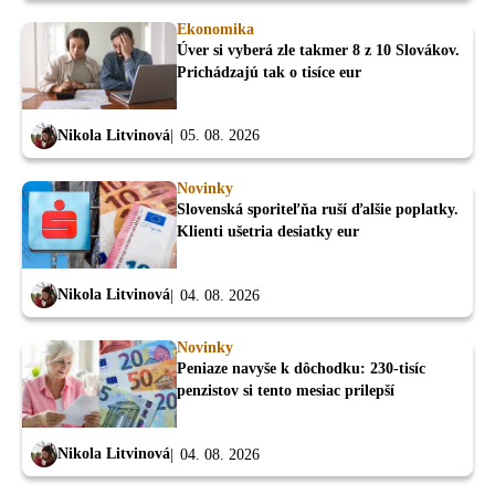
Ekonomika
Úver si vyberá zle takmer 8 z 10 Slovákov.
Prichádzajú tak o tisíce eur
Nikola Litvinová
05. 08. 2026
Novinky
Slovenská sporiteľňa ruší ďalšie poplatky.
Klienti ušetria desiatky eur
Nikola Litvinová
04. 08. 2026
Novinky
Peniaze navyše k dôchodku: 230-tisíc
penzistov si tento mesiac prilepší
Nikola Litvinová
04. 08. 2026