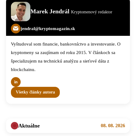
Marek Jendrál
Kryptomenový redaktor
jendral@kryptomagazin.sk
Vyštudoval som financie, bankovníctvo a investovanie. O
kryptomeny sa zaujímam od roku 2015. V článkoch sa
špecializujem na technickú analýzu a sieťové dáta z
blockchainu.
Všetky články autora
Aktuálne
08. 08. 2026