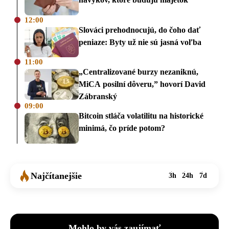
12:00
Slováci prehodnocujú, do čoho dať
peniaze: Byty už nie sú jasná voľba
11:00
„Centralizované burzy nezaniknú,
MiCA posilní dôveru,” hovorí David
Zábranský
09:00
Bitcoin stláča volatilitu na historické
minimá, čo príde potom?
Najčítanejšie
3h
24h
7d
Mohlo by vás zaujímať