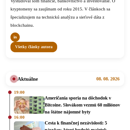
Vyštudoval som financie, bankovníctvo a investovanie. O
kryptomeny sa zaujímam od roku 2015. V článkoch sa
špecializujem na technickú analýzu a sieťové dáta z
blockchainu.
Všetky články autora
Aktuálne
08. 08. 2026
19:00
Američania sporia na dôchodok v
Bitcoine. Slovákom vezmú 60 miliónov
na štátne nájomné byty
16:00
Cesta k finančnej nezávislosti: 5
návykov, ktoré budujú majetok