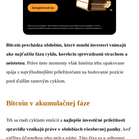
Bitcoin prechádza obdobím, ktoré mnohí investori vnímajú
ako najťažšiu fázu cyklu, korekciu sprevádzanú strachom a
neistotou
. Práve tieto momenty však história trhu opakovane
spája s najvýhodnejšími príležitosťami na budovanie pozície
pred ďalším rastovým cyklom.
Bitcoin v akumulačnej fáze
Trh sa riadi cyklami emócií a
najlepšie investičné príležitosti
spravidla vznikajú práve v obdobiach všeobecnej paniky
, keď
väčšina účastníkov trhu stráca nádej. Táto fáza sa v odbornej