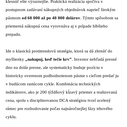
klesnúť ešte výraznejšie. Praktická realizácia spočíva v
postupnom zadávaní nákupných objednávok naprieč širokým
pásmom
od 60 000 až po 40 000 dolárov
. Týmto spôsobom sa
priemerná nákupná cena vyrovnáva aj v prípade hlbšieho
prepadu.
Ide o klasickú protitrendovú stratégiu, ktorá sa dá zhrnúť do
myšlienky
„nakupuj, keď tečie krv”
. Investor nehľadá presné
dno na dolár presne, ale systematicky buduje pozíciu v
historicky overenom podhodnotenom pásme s cieľom predať ju
v budúcom rastúcom cykle. Kombinácia technických
indikátorov, ako je 200 týždňový kĺzavý priemer a realizovaná
cena, spolu s disciplinovanou DCA stratégiou tvorí ucelený
rámec pre rozhodovanie počas najnáročnejšej fázy trhového
cyklu.