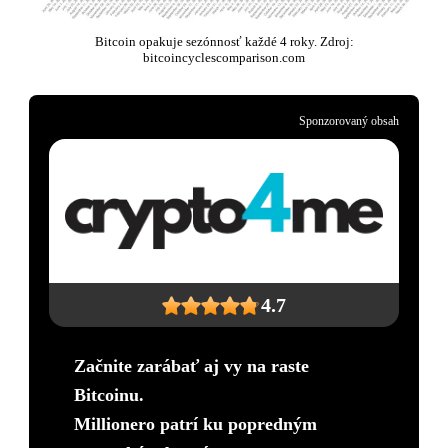
Bitcoin opakuje sezónnosť každé 4 roky. Zdroj:
bitcoincyclescomparison.com
Sponzorovaný obsah
4.7
Začnite zarábať aj vy na raste
Bitcoinu.
Millionero patrí ku popredným