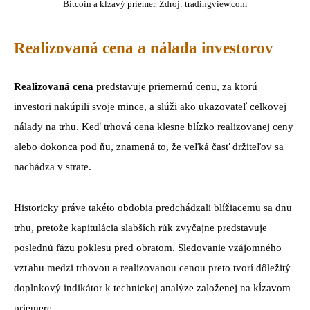
Bitcoin a kĺzavý priemer. Zdroj: tradingview.com
Realizovaná cena a nálada investorov
Realizovaná cena
predstavuje priemernú cenu, za ktorú
investori nakúpili svoje mince, a slúži ako ukazovateľ celkovej
nálady na trhu. Keď trhová cena klesne blízko realizovanej ceny
alebo dokonca pod ňu, znamená to, že veľká časť držiteľov sa
nachádza v strate.
Historicky práve takéto obdobia predchádzali blížiacemu sa dnu
trhu, pretože kapitulácia slabších rúk zvyčajne predstavuje
poslednú fázu poklesu pred obratom. Sledovanie vzájomného
vzťahu medzi trhovou a realizovanou cenou preto tvorí dôležitý
doplnkový indikátor k technickej analýze založenej na kĺzavom
priemere.