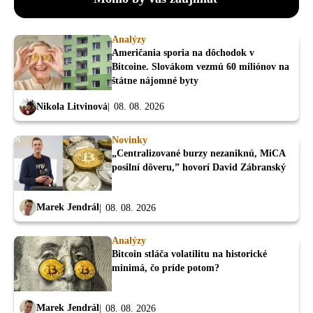
Analýzy
Američania sporia na dôchodok v
Bitcoine. Slovákom vezmú 60 miliónov na
štátne nájomné byty
Nikola Litvinová
08. 08. 2026
Novinky
„Centralizované burzy nezaniknú, MiCA
posilní dôveru,” hovorí David Zábranský
Marek Jendrál
08. 08. 2026
Analýzy
Bitcoin stláča volatilitu na historické
minimá, čo príde potom?
Marek Jendrál
08. 08. 2026