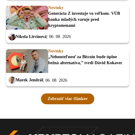
Novinky
Generácia Z investuje vo veľkom. VÚB
banka mladých varuje pred
kryptomenami
Nikola Litvinová
06. 08. 2026
Novinky
„Nehnuteľnosť za Bitcoin bude úplne
bežná alternatíva,” tvrdí Dávid Kokavec
Marek Jendrál
06. 08. 2026
Zobraziť viac článkov