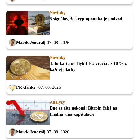
Novinky
5 signálov, že kryptoponuka je podvod
Marek Jendrál
07. 08. 2026
Novinky
Táto karta od Bybit EU vracia až 10 % z
každej platby
PR články
07. 08. 2026
Analýzy
Dno sa ešte nekoná: Bitcoin čaká na
finálna vlna kapitulácie
Marek Jendrál
07. 08. 2026