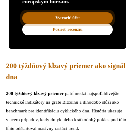
europským burzám.
Vytvoriť účet
Pozrieť recenziu
200 týždňový kĺzavý priemer ako signál
dna
200 týždňový kĺzavý priemer
patrí medzi najspoľahlivejšie
technické indikátory na grafe Bitcoinu a dlhodobo slúži ako
benchmark pre identifikáciu cyklického dna. História ukazuje
viacero prípadov, kedy dotyk alebo krátkodobý pokles pod túto
líniu odštartoval masívny rastúci trend.