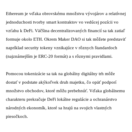
Ethereum je vďaka obrovskému množstvu vývojárov a relatívnej
jednoduchosti tvorby smart kontraktov vo vedúcej pozícii vo
vzťahu k DeFi. Väčšina decentralizovaných financií sa tak zatiaľ
formuje okolo ETH. Okrem Maker DAO si tak môžete predstaviť
napríklad security tokeny vznikajúce v rôznych štandardoch
(najznámejším je ERC-20 formát) a s rôznymi pravidlami.
Pomocou tokenizácie sa tak na globálny digitálny trh môže
dostať v podstate akýkoľvek druh majetku, čo opäť podporí
množstvo obchodov, ktoré môžu prebehnúť. Vďaka globálnemu
charakteru prekračuje DeFi lokálne regulácie a ochranárstvo
národných ekonomík, ktoré sa hrajú na svojich vlastných
piesočkoch.