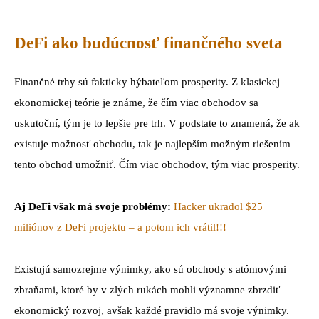
DeFi ako budúcnosť finančného sveta
Finančné trhy sú fakticky hýbateľom prosperity. Z klasickej
ekonomickej teórie je známe, že čím viac obchodov sa
uskutoční, tým je to lepšie pre trh. V podstate to znamená, že ak
existuje možnosť obchodu, tak je najlepším možným riešením
tento obchod umožniť. Čím viac obchodov, tým viac prosperity.
Aj DeFi však má svoje problémy:
Hacker ukradol $25
miliónov z DeFi projektu – a potom ich vrátil!!!
Existujú samozrejme výnimky, ako sú obchody s atómovými
zbraňami, ktoré by v zlých rukách mohli významne zbrzdiť
ekonomický rozvoj, avšak každé pravidlo má svoje výnimky.