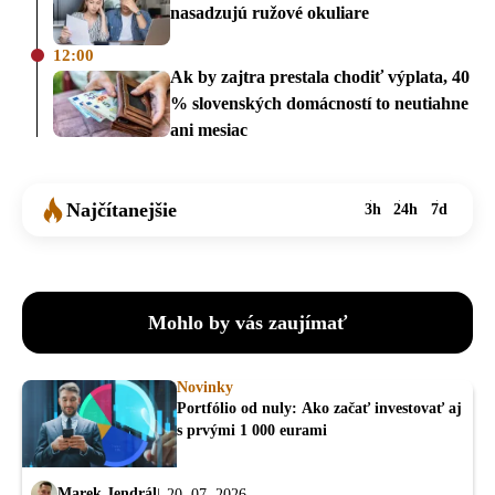
nasadzujú ružové okuliare
12:00
Ak by zajtra prestala chodiť výplata, 40
% slovenských domácností to neutiahne
ani mesiac
Najčítanejšie
3h
24h
7d
Mohlo by vás zaujímať
Novinky
Portfólio od nuly: Ako začať investovať aj
s prvými 1 000 eurami
Marek Jendrál
20. 07. 2026