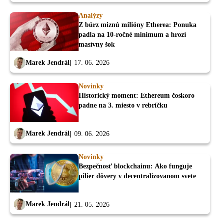
Analýzy
Z búrz miznú milióny Etherea: Ponuka
padla na 10-ročné minimum a hrozí
masívny šok
Marek Jendrál
17. 06. 2026
Novinky
Historický moment: Ethereum čoskoro
padne na 3. miesto v rebríčku
Marek Jendrál
09. 06. 2026
Novinky
Bezpečnosť blockchainu: Ako funguje
pilier dôvery v decentralizovanom svete
Marek Jendrál
21. 05. 2026