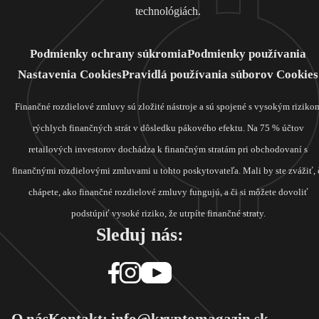
technológiách.
Podmienky ochrany súkromia
Podmienky používania
Nastavenia Cookies
Pravidlá používania súborov Cookies
Finančné rozdielové zmluvy sú zložité nástroje a sú spojené s vysokým riziko
rýchlych finančných strát v dôsledku pákového efektu. Na 75 % účtov
retailových investorov dochádza k finančným stratám pri obchodovaní s
finančnými rozdielovými zmluvami u tohto poskytovateľa. Mali by ste zvážiť, 
chápete, ako finančné rozdielové zmluvy fungujú, a či si môžete dovoliť
podstúpiť vysoké riziko, že utrpíte finančné straty.
Sleduj nás:
O nás
Kontakt: info@kryptomagazin.sk