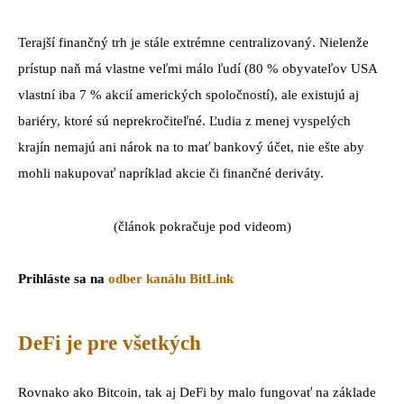
Terajší finančný trh je stále extrémne centralizovaný. Nielenže
prístup naň má vlastne veľmi málo ľudí (80 % obyvateľov USA
vlastní iba 7 % akcií amerických spoločností), ale existujú aj
bariéry, ktoré sú neprekročiteľné. Ľudia z menej vyspelých
krajín nemajú ani nárok na to mať bankový účet, nie ešte aby
mohli nakupovať napríklad akcie či finančné deriváty.
(článok pokračuje pod videom)
Prihláste sa na
odber kanálu BitLink
DeFi je pre všetkých
Rovnako ako Bitcoin, tak aj DeFi by malo fungovať na základe