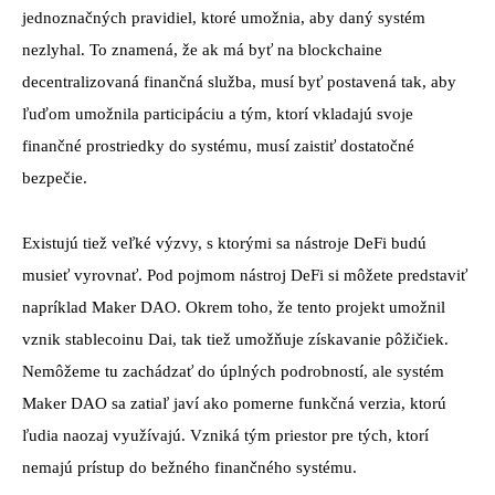
jednoznačných pravidiel, ktoré umožnia, aby daný systém
nezlyhal. To znamená, že ak má byť na blockchaine
decentralizovaná finančná služba, musí byť postavená tak, aby
ľuďom umožnila participáciu a tým, ktorí vkladajú svoje
finančné prostriedky do systému, musí zaistiť dostatočné
bezpečie.
Existujú tiež veľké výzvy, s ktorými sa nástroje DeFi budú
musieť vyrovnať. Pod pojmom nástroj DeFi si môžete predstaviť
napríklad Maker DAO. Okrem toho, že tento projekt umožnil
vznik stablecoinu Dai, tak tiež umožňuje získavanie pôžičiek.
Nemôžeme tu zachádzať do úplných podrobností, ale systém
Maker DAO sa zatiaľ javí ako pomerne funkčná verzia, ktorú
ľudia naozaj využívajú. Vzniká tým priestor pre tých, ktorí
nemajú prístup do bežného finančného systému.