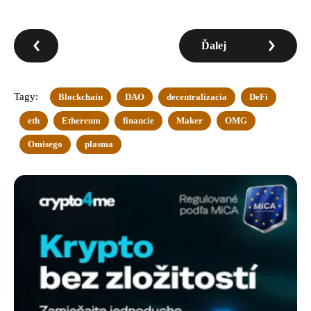
Ďalej
Tagy:
Blockchain
DAO
decentralizacia
DeFi
eth
Ethereum
financie
Maker
OMG
Omisego
plasma