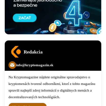
Redakcia
info@kryptomagazin.sk
Na Kryptomagazine nájdete originálne spravodajstvo o
kryptomenách tvorené odborníkmi, ktorí z tohto magazínu
spravili najlepší zdroj informácií o digitálnych menách a
decentralizovaných technológiách.