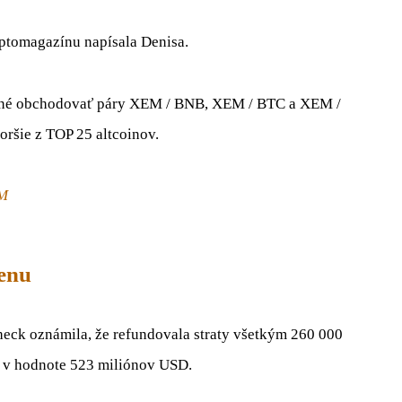
yptomagazínu napísala Denisa.
možné obchodovať páry XEM / BNB, XEM / BTC a XEM /
ršie z TOP 25 altcoinov.
EM
cenu
heck oznámila, že refundovala straty všetkým 260 000
M v hodnote 523 miliónov USD.