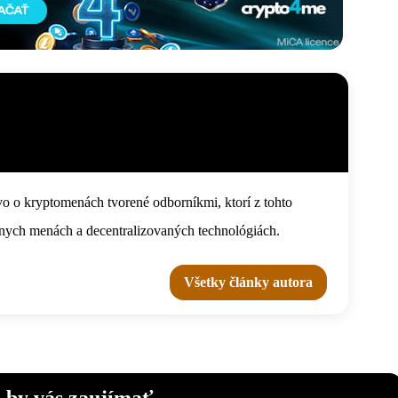
o o kryptomenách tvorené odborníkmi, ktorí z tohto
tálnych menách a decentralizovaných technológiách.
Všetky články autora
 by vás zaujímať