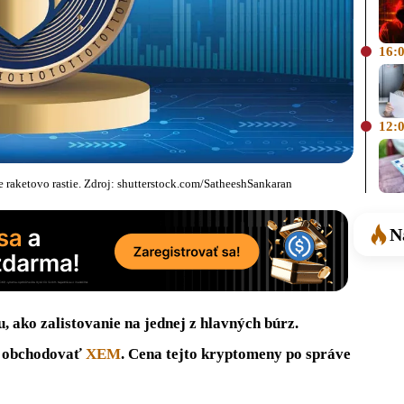
16:
12:
raketovo rastie. Zdroj: shutterstock.com/SatheeshSankaran
N
 ako zalistovanie na jednej z hlavných búrz.
e obchodovať
XEM
. Cena tejto kryptomeny po správe