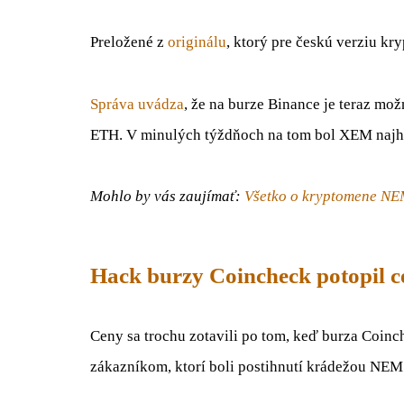
Preložené z
originálu
, ktorý pre českú verziu kr
Správa uvádza
, že na burze Binance je teraz 
ETH. V minulých týždňoch na tom bol XEM najho
Mohlo by vás zaujímať:
Všetko o kryptomene N
Hack burzy Coincheck potopil 
Ceny sa trochu zotavili po tom, keď burza Coinc
zákazníkom, ktorí boli postihnutí krádežou NE