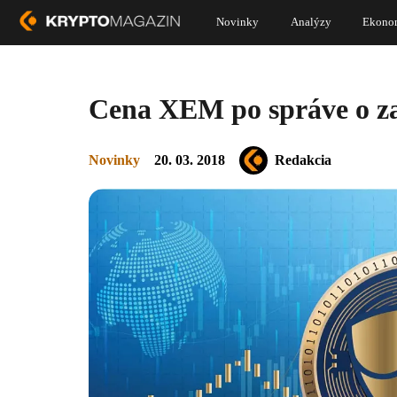
Novinky
Analýzy
Ekono
Cena XEM po správe o za
Novinky
20. 03. 2018
Redakcia