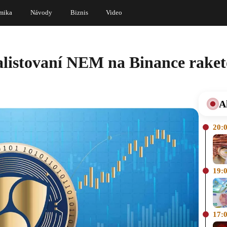
mika
Návody
Biznis
Video
listovaní NEM na Binance raketo
A
20:
19:
17: