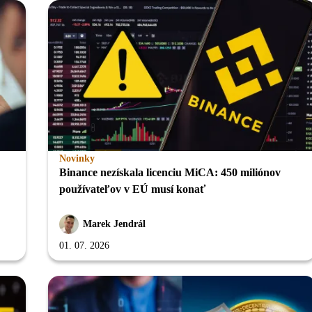
Novinky
Binance nezískala licenciu MiCA: 450 miliónov
používateľov v EÚ musí konať
Marek Jendrál
01. 07. 2026