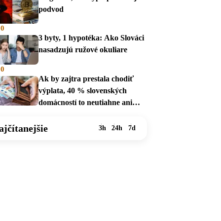
podvod
00
3 byty, 1 hypotéka: Ako Slováci
nasadzujú ružové okuliare
00
Ak by zajtra prestala chodiť
výplata, 40 % slovenských
domácností to neutiahne ani
mesiac
ajčítanejšie
3h
24h
7d