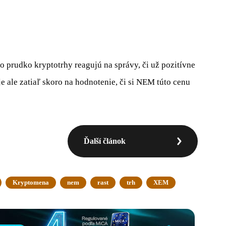
 prudko kryptotrhy reagujú na správy, či už pozitívne
e ale zatiaľ skoro na hodnotenie, či si NEM túto cenu
Ďalší článok
Kryptomena
nem
rast
trh
XEM