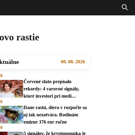
vo rastie
ktuálne
08. 08. 2026
00
Červené zlato prepísalo
rekordy: 4 varovné signály,
ktoré investori pri medi
00
prehliadajú
Dane rastú, diera v rozpočte sa
aj tak nezatvára. Rodinám
zmizne 376 eur ročne
00
5 signálov, že kryptoponuka je