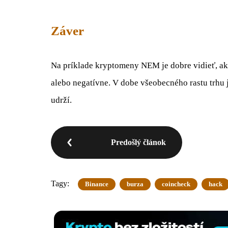
Záver
Na príklade kryptomeny NEM je dobre vidieť, ako
alebo negatívne. V dobe všeobecného rastu trhu j
udrží.
Predošlý článok
Tagy:
Binance
burza
coincheck
hack