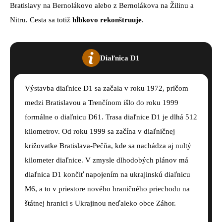
Bratislavy na Bernolákovo alebo z Bernolákova na Žilinu a
Nitru. Cesta sa totiž
hĺbkovo rekonštruuje
.
Diaľnica D1
Výstavba diaľnice D1 sa začala v roku 1972, pričom
medzi Bratislavou a Trenčínom išlo do roku 1999
formálne o diaľnicu D61. Trasa diaľnice D1 je dlhá 512
kilometrov. Od roku 1999 sa začína v diaľničnej
križovatke Bratislava-Pečňa, kde sa nachádza aj nultý
kilometer diaľnice. V zmysle dlhodobých plánov má
diaľnica D1 končiť napojením na ukrajinskú diaľnicu
M6, a to v priestore nového hraničného priechodu na
štátnej hranici s Ukrajinou neďaleko obce Záhor.