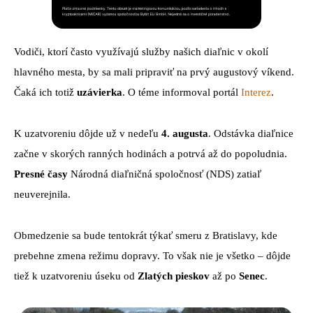
Vodiči, ktorí často využívajú služby našich diaľnic v okolí
hlavného mesta, by sa mali pripraviť na prvý augustový víkend.
Čaká ich totiž
uzávierka
. O téme informoval portál
Interez
.
K uzatvoreniu dôjde už v nedeľu
4. augusta
. Odstávka diaľnice
začne v skorých ranných hodinách a potrvá až do popoludnia.
Presné časy
Národná diaľničná spoločnosť (NDS) zatiaľ
neuverejnila.
Obmedzenie sa bude tentokrát týkať smeru z Bratislavy, kde
prebehne zmena režimu dopravy. To však nie je všetko – dôjde
tiež k uzatvoreniu úseku od
Zlatých pieskov
až po
Senec
.