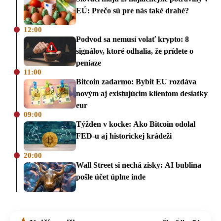
EÚ: Prečo sú pre nás také drahé?
12:00
Podvod sa nemusí volať krypto: 8
signálov, ktoré odhalia, že prídete o
peniaze
11:00
Bitcoin zadarmo: Bybit EU rozdáva
novým aj existujúcim klientom desiatky
eur
09:00
Týžden v kocke: Ako Bitcoin odolal
FED-u aj historickej krádeži
20:00
Wall Street si nechá zisky: AI bublina
pošle účet úplne inde