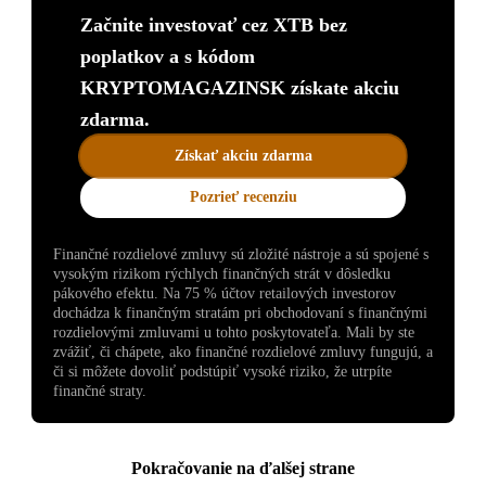
Začnite investovať cez XTB bez
poplatkov a s kódom
KRYPTOMAGAZINSK získate akciu
zdarma.
Získať akciu zdarma
Pozrieť recenziu
Finančné rozdielové zmluvy sú zložité nástroje a sú spojené s
vysokým rizikom rýchlych finančných strát v dôsledku
pákového efektu. Na 75 % účtov retailových investorov
dochádza k finančným stratám pri obchodovaní s finančnými
rozdielovými zmluvami u tohto poskytovateľa. Mali by ste
zvážiť, či chápete, ako finančné rozdielové zmluvy fungujú, a
či si môžete dovoliť podstúpiť vysoké riziko, že utrpíte
finančné straty.
Pokračovanie na ďalšej strane