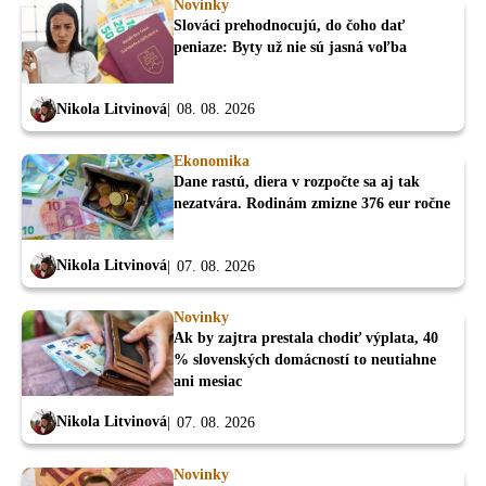
Novinky
Slováci prehodnocujú, do čoho dať
peniaze: Byty už nie sú jasná voľba
Nikola Litvinová
08. 08. 2026
Ekonomika
Dane rastú, diera v rozpočte sa aj tak
nezatvára. Rodinám zmizne 376 eur ročne
Nikola Litvinová
07. 08. 2026
Novinky
Ak by zajtra prestala chodiť výplata, 40
% slovenských domácností to neutiahne
ani mesiac
Nikola Litvinová
07. 08. 2026
Novinky