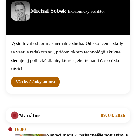
Michal Sobek
Ekonomický redaktor
Vyštudoval odbor masmediálne štúdia. Od skončenia školy
sa venuje redaktorstvu, pričom okrem technológií aktívne
sleduje aj politické dianie, ktoré s jeho témami často úzko
súvisí.
Všetky články autora
Aktuálne
09. 08. 2026
16:00
Slováci majú 2. najlacnejšie potraviny v