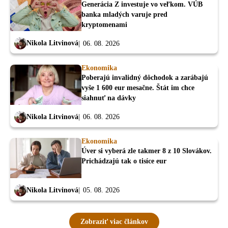
Generácia Z investuje vo veľkom. VÚB
banka mladých varuje pred
kryptomenami
Nikola Litvinová
06. 08. 2026
Ekonomika
Poberajú invalidný dôchodok a zarábajú
vyše 1 600 eur mesačne. Štát im chce
siahnuť na dávky
Nikola Litvinová
06. 08. 2026
Ekonomika
Úver si vyberá zle takmer 8 z 10 Slovákov.
Prichádzajú tak o tisíce eur
Nikola Litvinová
05. 08. 2026
Zobraziť viac článkov