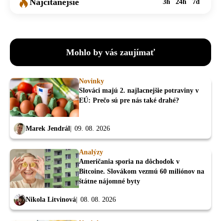
Najčítanejšie
3h
24h
7d
Mohlo by vás zaujímať
Novinky
Slováci majú 2. najlacnejšie potraviny v
EÚ: Prečo sú pre nás také drahé?
Marek Jendrál
09. 08. 2026
Analýzy
Američania sporia na dôchodok v
Bitcoine. Slovákom vezmú 60 miliónov na
štátne nájomné byty
Nikola Litvinová
08. 08. 2026