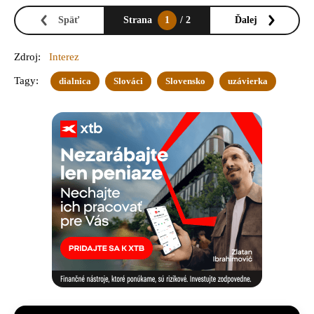
Späť
Strana
1
/ 2
Ďalej
Zdroj:
Interez
Tagy:
dialnica
Slováci
Slovensko
uzávierka