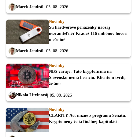
Marek Jendrál
05. 08. 2026
Novinky
Sú hardvérové peňaženky naozaj
nezraniteľné? Krádež 116 miliónov hovorí
niečo iné
Marek Jendrál
05. 08. 2026
Novinky
NBS varuje: Táto kryptofirma na
Slovensku nemá licenciu. Klientom tvrdí,
že áno
Nikola Litvinová
05. 08. 2026
Novinky
CLARITY Act mizne z programu Senátu:
Kryptomeny čelia finálnej kapitulácii