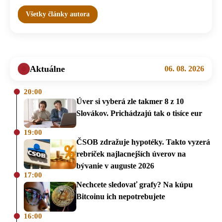
Všetky články autora
Aktuálne
06. 08. 2026
20:00
Úver si vyberá zle takmer 8 z 10
Slovákov. Prichádzajú tak o tisíce eur
19:00
ČSOB zdražuje hypotéky. Takto vyzerá
rebríček najlacnejších úverov na
bývanie v auguste 2026
17:00
Nechcete sledovať grafy? Na kúpu
Bitcoinu ich nepotrebujete
16:00