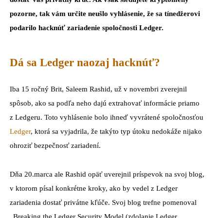
pozorne, tak vám určite neušlo vyhlásenie, že sa tínedžerovi
podarilo hacknúť zariadenie spoločnosti Ledger.
Dá sa Ledger naozaj hacknúť?
Iba 15 ročný Brit, Saleem Rashid, už v novembri zverejnil
spôsob, ako sa podľa neho dajú extrahovať informácie priamo
z Ledgeru. Toto vyhlásenie bolo ihneď vyvrátené spoločnosťou
Ledger
, ktorá sa vyjadrila, že takýto typ útoku nedokáže nijako
ohroziť bezpečnosť zariadení.
Dňa 20.marca ale Rashid opäť uverejnil príspevok na svoj blog,
v ktorom písal konkrétne kroky, ako by vedel z Ledger
zariadenia dostať privátne kľúče. Svoj blog trefne pomenoval
„Breaking the Ledger Security Model (zdolanie Ledger