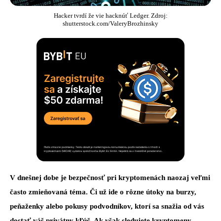
Hacker tvrdí že vie hacknúť Ledger. Zdroj:
shutterstock.com/ValeryBrozhinsky
V dnešnej dobe je bezpečnosť pri kryptomenách naozaj veľmi
často zmieňovaná téma. Či už ide o rôzne útoky na burzy,
peňaženky alebo pokusy podvodníkov, ktorí sa snažia od vás
dostať váš privátny kľúč. Ak však sledujete kryptomeny