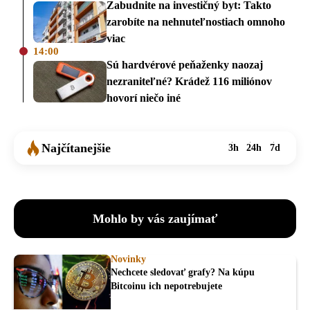
Zabudnite na investičný byt: Takto
zarobíte na nehnuteľnostiach omnoho
viac
14:00
Sú hardvérové peňaženky naozaj
nezraniteľné? Krádež 116 miliónov
hovorí niečo iné
Najčítanejšie
3h
24h
7d
Mohlo by vás zaujímať
Novinky
Nechcete sledovať grafy? Na kúpu
Bitcoinu ich nepotrebujete