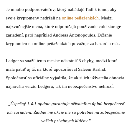
Je mnoho podporovateľov, ktorý nabádajú ľudí k tomu, aby
svoje kryptomeny nedržali na
online peňaženkách
. Medzi
najzvučnejšie mená, ktoré odporúčajú používanie cold storage
zariadení, patrí napríklad Andreas Antonopoulos. Držanie
kryptomien na online peňaženkách považuje za hazard a risk.
Ledger sa snažil tento mesiac odstrániť 3 chyby, medzi ktoré
mala patriť aj tá, na ktorú upozorňoval Saleem Rashid.
Spoločnosť sa oficiálne vyjadrila, že ak si ich užívatelia obnovia
najnovšiu verziu Ledgeru, tak im nebezpečenstvo nehrozí:
„Úspešný 1.4.1 update garantuje užívateľom úplnú bezpečnosť
ich zariadení. Žiadne iné akcie nie sú potrebné na zabezpečenie
vašich privátnych kľúčov.”