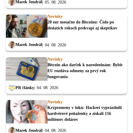
Marek Jendrál
05. 08. 2026
Novinky
20 eur mesačne do Bitcoinu: Číslo po
desiatich rokoch prekvapí aj skeptikov
Marek Jendrál
04. 08. 2026
Novinky
Bitcoin ako darček k narodeninám: Bybit
EU rozdáva odmeny za prvý rok
fungovania
PR články
04. 08. 2026
Novinky
Kryptomeny v šoku: Hackeri vyprázdnili
hardvérové peňaženky a získali 116
miliónov dolárov
Marek Jendrál
04. 08. 2026