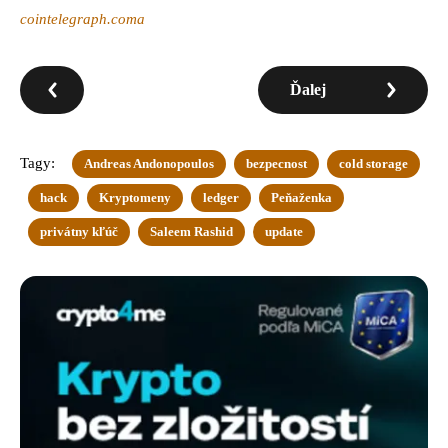
cointelegraph.coma
Ďalej
Tagy:
Andreas Andonopoulos
bezpecnost
cold storage
hack
Kryptomeny
ledger
Peňaženka
privátny kľúč
Saleem Rashid
update