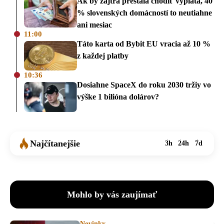
Ak by zajtra prestala chodiť výplata, 40
% slovenských domácností to neutiahne
ani mesiac
11:00
Táto karta od Bybit EU vracia až 10 %
z každej platby
10:36
Dosiahne SpaceX do roku 2030 tržiy vo
výške 1 bilióna dolárov?
Najčítanejšie
3h
24h
7d
Mohlo by vás zaujímať
Novinky