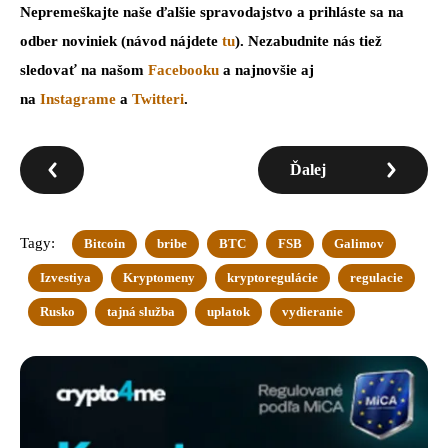
Nepremeškajte naše ďalšie spravodajstvo a prihláste sa na
odber noviniek (návod nájdete
tu
). Nezabudnite nás tiež
sledovať na našom
Facebooku
a najnovšie aj
na
Instagrame
a
Twitteri
.
Ďalej
Tagy:
Bitcoin
bribe
BTC
FSB
Galimov
Izvestiya
Kryptomeny
kryptoregulácie
regulacie
Rusko
tajná služba
uplatok
vydieranie