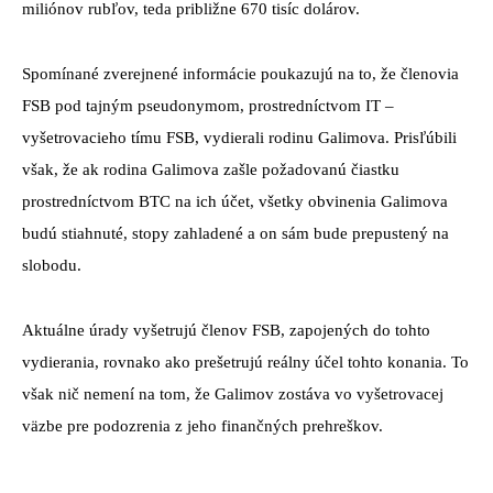
miliónov rubľov, teda približne 670 tisíc dolárov.
Spomínané zverejnené informácie poukazujú na to, že členovia
FSB pod tajným pseudonymom, prostredníctvom IT –
vyšetrovacieho tímu FSB, vydierali rodinu Galimova. Prisľúbili
však, že ak rodina Galimova zašle požadovanú čiastku
prostredníctvom BTC na ich účet, všetky obvinenia Galimova
budú stiahnuté, stopy zahladené a on sám bude prepustený na
slobodu.
Aktuálne úrady vyšetrujú členov FSB, zapojených do tohto
vydierania, rovnako ako prešetrujú reálny účel tohto konania. To
však nič nemení na tom, že Galimov zostáva vo vyšetrovacej
väzbe pre podozrenia z jeho finančných prehreškov.