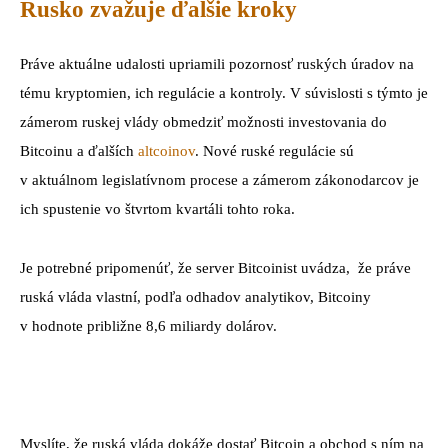
Rusko zvažuje ďalšie kroky
Práve aktuálne udalosti upriamili pozornosť ruských úradov na
tému kryptomien, ich regulácie a kontroly. V súvislosti s týmto je
zámerom ruskej vlády obmedziť možnosti investovania do
Bitcoinu a ďalších
altcoinov
. Nové ruské regulácie sú
v aktuálnom legislatívnom procese a zámerom zákonodarcov je
ich spustenie vo štvrtom kvartáli tohto roka.
Je potrebné pripomenúť, že server Bitcoinist uvádza, že práve
ruská vláda vlastní, podľa odhadov analytikov, Bitcoiny
v hodnote približne 8,6 miliardy dolárov.
Myslíte, že ruská vláda dokáže dostať Bitcoin a obchod s ním na