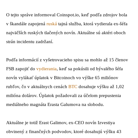
O tejto správe informoval Coinspot.io, keď podľa zdrojov bola
v škandále zapojená
ruská
tajná služba, ktorá vydierala ex-šéfa
najväčších ruských tlačených novín. Aktuálne sú aktéri oboch
strán incidentu zadržaní.
Podľa informácií z vyšetrovacieho spisu sa mohlo až 15 členov
FSB zapojiť do
vydierania
, keď sa pokúsili od bývalého šéfa
novín vylákať úplatok v Bitcoinoch vo výške 65 miliónov
rubľov, čo v aktuálnych cenách
BTC
dosahuje výšku až 1,02
milióna dolárov. Úplatok požadovali za účelom prepustenia
mediálneho magnáta Erasta Galumova na slobodu.
Aktuálne je totiž Erast Galimov, ex-CEO novín Izvestiya
obvinený z finančných podvodov, ktoré dosahujú výšku 43