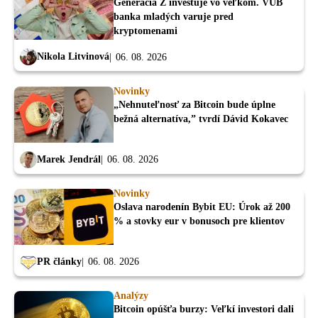
Generácia Z investuje vo veľkom. VÚB
banka mladých varuje pred
kryptomenami
Nikola Litvinová
06. 08. 2026
Novinky
„Nehnuteľnosť za Bitcoin bude úplne
bežná alternatíva,” tvrdí Dávid Kokavec
Marek Jendrál
06. 08. 2026
Novinky
Oslava narodenín Bybit EU: Úrok až 200
% a stovky eur v bonusoch pre klientov
PR články
06. 08. 2026
Analýzy
Bitcoin opúšťa burzy: Veľkí investori dali