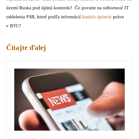
území Ruska pod úplnú kontrolu? Čo poviete na odbornosť IT
oddelenia FSB, ktoré podľa informácií
žiadalo úplatok
práve
v BTC?
Čítajte ďalej