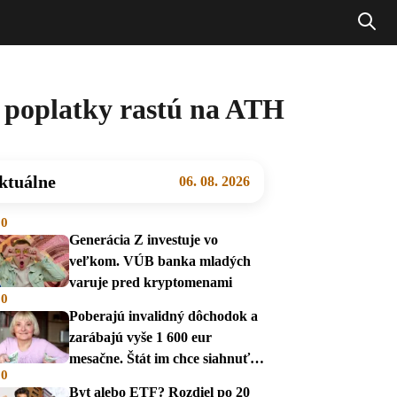
a poplatky rastú na ATH
ktuálne
06. 08. 2026
00
Generácia Z investuje vo
veľkom. VÚB banka mladých
varuje pred kryptomenami
00
Poberajú invalidný dôchodok a
zarábajú vyše 1 600 eur
mesačne. Štát im chce siahnuť
00
na dávky
Byt alebo ETF? Rozdiel po 20