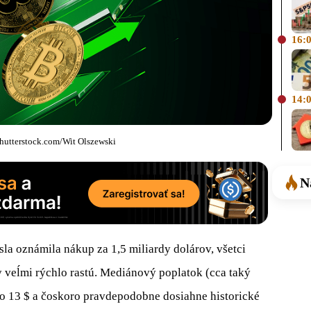
16:
14:
 shutterstock.com/Wit Olszewski
N
sla oznámila nákup za 1,5 miliardy dolárov, všetci
ky veĺmi rýchlo rastú. Mediánový poplatok (cca taký
olo 13 $ a čoskoro pravdepodobne dosiahne historické