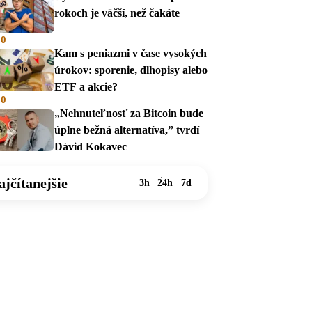
rokoch je väčší, než čakáte
00
Kam s peniazmi v čase vysokých
úrokov: sporenie, dlhopisy alebo
ETF a akcie?
00
„Nehnuteľnosť za Bitcoin bude
úplne bežná alternatíva,” tvrdí
Dávid Kokavec
ajčítanejšie
3h
24h
7d