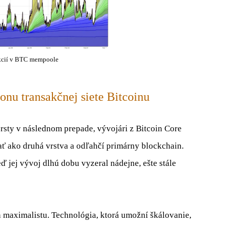
akcií v BTC mempoole
nu transakčnej siete Bitcoinu
prsty v následnom prepade, vývojári z Bitcoin Core
vať ako druhá vrstva a odľahčí primárny blockchain.
eď jej vývoj dlhú dobu vyzeral nádejne, ešte stále
 maximalistu. Technológia, ktorá umožní škálovanie,