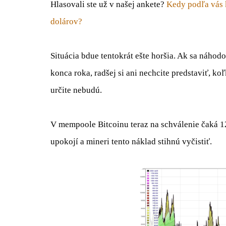
Hlasovali ste už v našej ankete?
Kedy podľa vás k
dolárov?
Situácia bdue tentokrát ešte horšia. Ak sa náhodo
konca roka, radšej si ani nechcite predstaviť, ko
určite nebudú.
V mempoole Bitcoinu teraz na schválenie čaká 125
upokojí a mineri tento náklad stihnú vyčistiť.