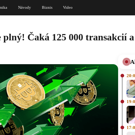
mika
Návody
Biznis
Video
 plný! Čaká 125 000 transakcií 
A
20:
19:
17: