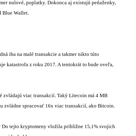
mer nulové, poplatky. Dokonca aj existujú peńaženky,
d Blue Wallet.
ná iba na malé transakcie a takmer nikto túto
e katastrofa z roku 2017. A tentokrát to bude oveľa,
ré zvládajú viac transakcií. Taký Litecoin má 4 MB
mu zvládne spracovať 16x viac transakcií, ako Bitcoin.
 Do tejto kryptomeny vložila približne 15,1% svojich