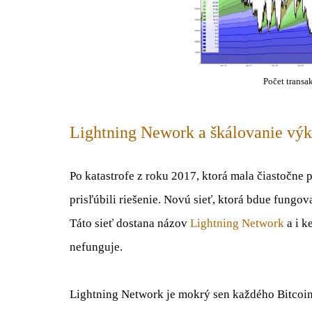
Počet trans
Lightning Nework a škálovanie výko
Po katastrofe z roku 2017, ktorá mala čiastočne 
prisľúbili riešenie. Novú sieť, ktorá bdue fungo
Táto sieť dostana názov
Lightning Network
a i k
nefunguje.
Lightning Network je mokrý sen každého Bitcoin