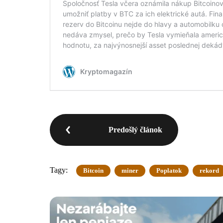
Predošlý článok
Tagy:
Bitcoin
miner
Poplatok
rekord