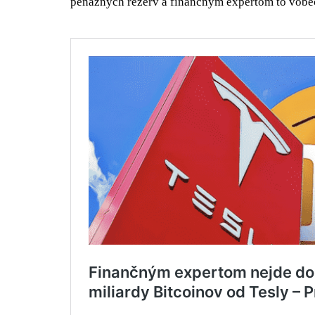
peńažných rezerv a finančným expertom to vôbec