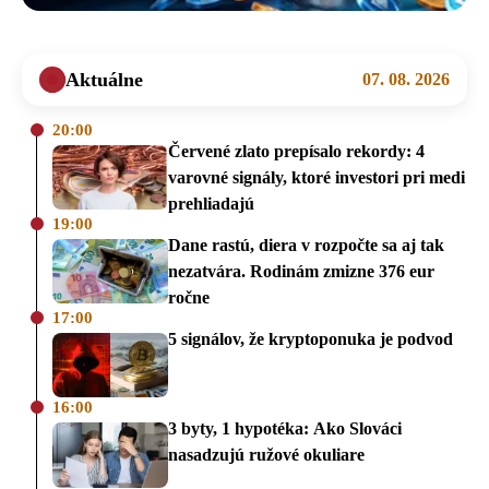
Aktuálne
07. 08. 2026
20:00
Červené zlato prepísalo rekordy: 4
varovné signály, ktoré investori pri medi
prehliadajú
19:00
Dane rastú, diera v rozpočte sa aj tak
nezatvára. Rodinám zmizne 376 eur
ročne
17:00
5 signálov, že kryptoponuka je podvod
16:00
3 byty, 1 hypotéka: Ako Slováci
nasadzujú ružové okuliare