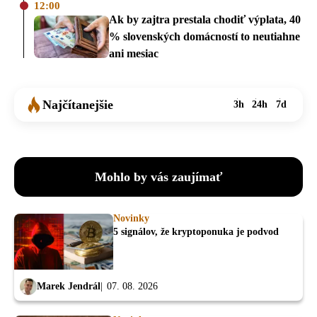
12:00
Ak by zajtra prestala chodiť výplata, 40
% slovenských domácností to neutiahne
ani mesiac
Najčítanejšie
3h
24h
7d
Mohlo by vás zaujímať
Novinky
5 signálov, že kryptoponuka je podvod
Marek Jendrál
07. 08. 2026