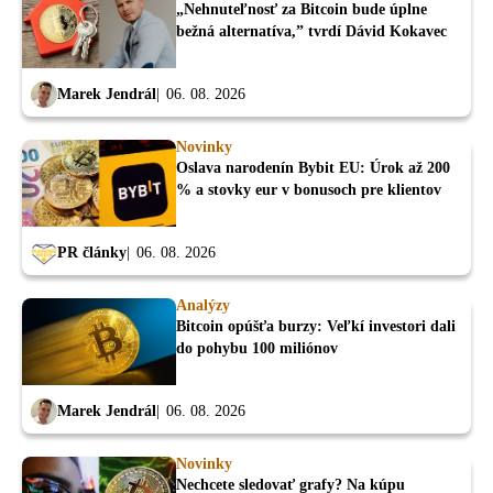
„Nehnuteľnosť za Bitcoin bude úplne
bežná alternatíva,” tvrdí Dávid Kokavec
Marek Jendrál
06. 08. 2026
Novinky
Oslava narodenín Bybit EU: Úrok až 200
% a stovky eur v bonusoch pre klientov
PR články
06. 08. 2026
Analýzy
Bitcoin opúšťa burzy: Veľkí investori dali
do pohybu 100 miliónov
Marek Jendrál
06. 08. 2026
Novinky
Nechcete sledovať grafy? Na kúpu