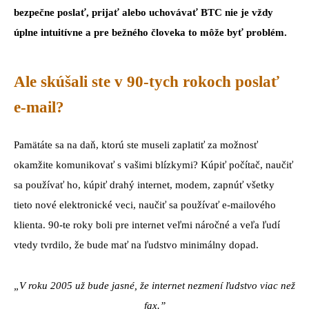
bezpečne poslať, prijať alebo uchovávať BTC nie je vždy
úplne intuitívne a pre bežného človeka to môže byť problém.
Ale skúšali ste v 90-tych rokoch poslať
e-mail?
Pamätáte sa na daň, ktorú ste museli zaplatiť za možnosť
okamžite komunikovať s vašimi blízkymi? Kúpiť počítač, naučiť
sa používať ho, kúpiť drahý internet, modem, zapnúť všetky
tieto nové elektronické veci, naučiť sa používať e-mailového
klienta. 90-te roky boli pre internet veľmi náročné a veľa ľudí
vtedy tvrdilo, že bude mať na ľudstvo minimálny dopad.
„V roku 2005 už bude jasné, že internet nezmení ľudstvo viac než
fax.”