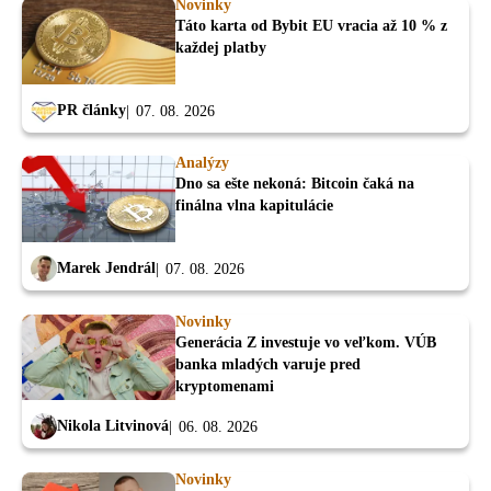
Novinky
Táto karta od Bybit EU vracia až 10 % z
každej platby
PR články
07. 08. 2026
Analýzy
Dno sa ešte nekoná: Bitcoin čaká na
finálna vlna kapitulácie
Marek Jendrál
07. 08. 2026
Novinky
Generácia Z investuje vo veľkom. VÚB
banka mladých varuje pred
kryptomenami
Nikola Litvinová
06. 08. 2026
Novinky