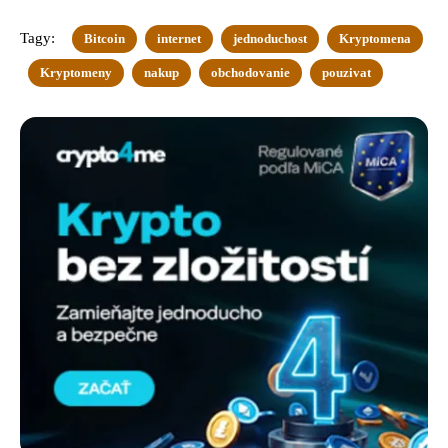
Tagy:
Bitcoin
internet
jednoduchost
Kryptomena
Kryptomeny
nakup
obchodovanie
pouzivat