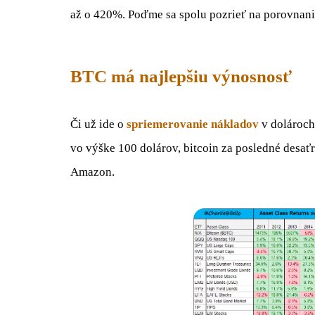
až o 420%. Poďme sa spolu pozrieť na porovnani
BTC má najlepšiu výnosnosť
Či už ide o
spriemerovanie nákladov
v dolároch
vo výške 100 dolárov, bitcoin za posledné desaťr
Amazon.