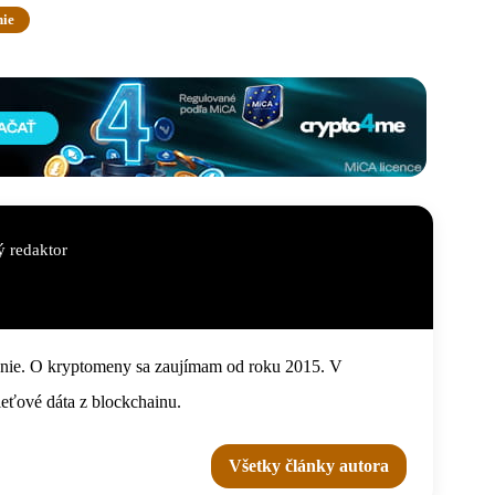
ie
 redaktor
anie. O kryptomeny sa zaujímam od roku 2015. V
ieťové dáta z blockchainu.
Všetky články autora