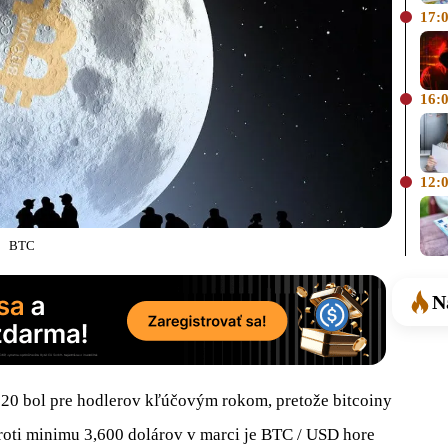
17:
16:
12:
BTC
N
0 bol pre hodlerov kľúčovým rokom, pretože bitcoiny
Oproti minimu 3,600 dolárov v marci je BTC / USD hore