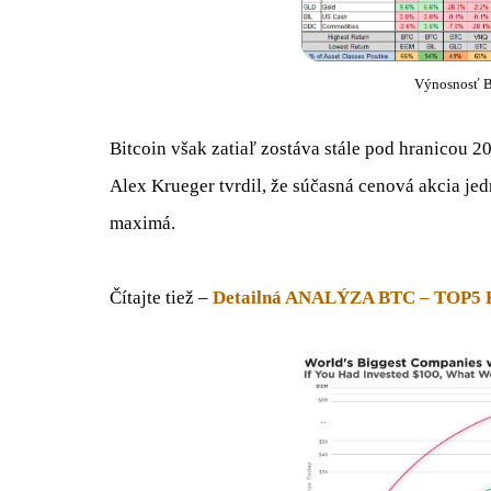
Výnosnosť B
Bitcoin však zatiaľ zostáva stále pod hranicou 
Alex Krueger tvrdil, že súčasná cenová akcia je
maximá.
Čítajte tiež –
Detailná ANALÝZA BTC – TOP5 Fak