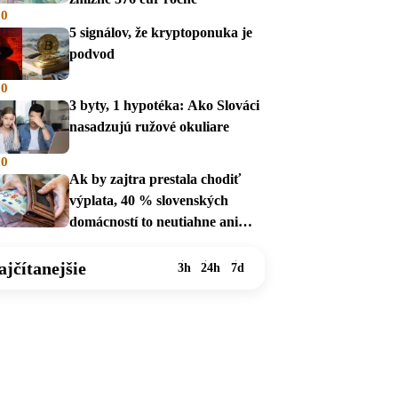
00
5 signálov, že kryptoponuka je
podvod
00
3 byty, 1 hypotéka: Ako Slováci
nasadzujú ružové okuliare
00
Ak by zajtra prestala chodiť
výplata, 40 % slovenských
domácností to neutiahne ani
mesiac
ajčítanejšie
3h
24h
7d