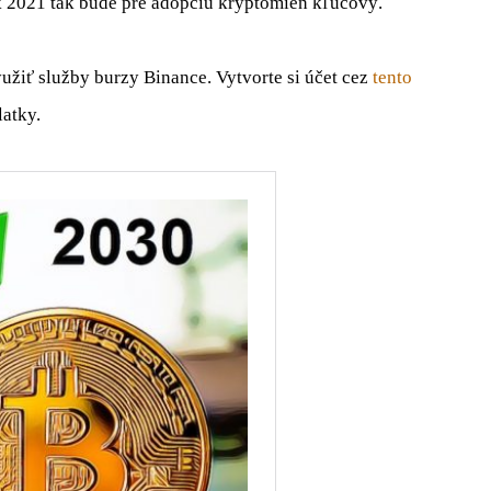
k 2021 tak bude pre adopciu kryptomien kľúčový.
žiť služby burzy Binance. Vytvorte si účet cez
tento
atky.