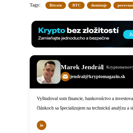
Tagy:
Bitcoin
BTC
dominuje
porovnan
Marek Jendrál
Kryptomenový
jendral@kryptomagazin.sk
Vyštudoval som financie, bankovníctvo a investov
článkoch sa špecializujem na technickú analýzu a s