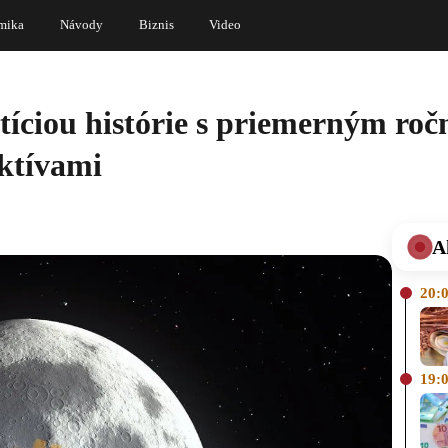
mika
Návody
Biznis
Video
estíciou histórie s priemerným r
aktívami
A
20:
19: