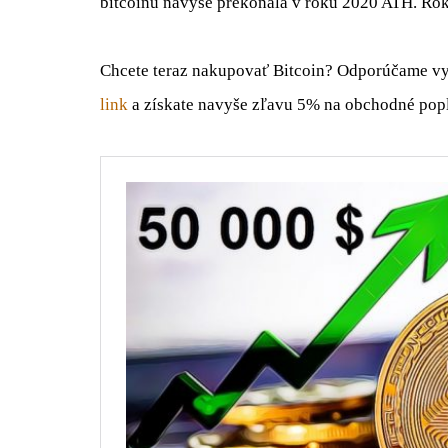
bitcoinu navyše prekonala v roku 2020 ATH. Ro
Chcete teraz nakupovať Bitcoin? Odporúčame vyu
link
a získate navyše zľavu 5% na obchodné popl