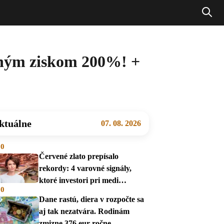
očným ziskom 200%! +
ktuálne
07. 08. 2026
00
Červené zlato prepísalo
rekordy: 4 varovné signály,
ktoré investori pri medi
00
prehliadajú
Dane rastú, diera v rozpočte sa
aj tak nezatvára. Rodinám
zmizne 376 eur ročne