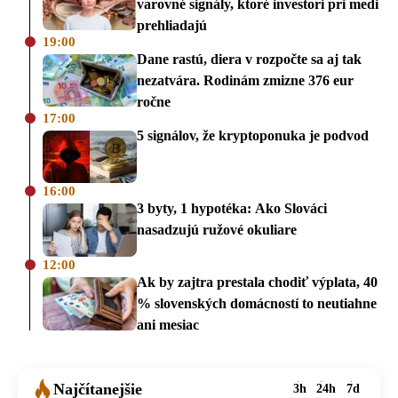
varovné signály, ktoré investori pri medi
prehliadajú
19:00
Dane rastú, diera v rozpočte sa aj tak
nezatvára. Rodinám zmizne 376 eur
ročne
17:00
5 signálov, že kryptoponuka je podvod
16:00
3 byty, 1 hypotéka: Ako Slováci
nasadzujú ružové okuliare
12:00
Ak by zajtra prestala chodiť výplata, 40
% slovenských domácností to neutiahne
ani mesiac
Najčítanejšie
3h
24h
7d