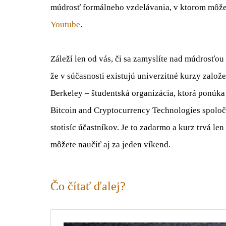
múdrosť formálneho vzdelávania, v ktorom môžet
Youtube
.
Záleží len od vás, či sa zamyslíte nad múdrosťo
že v súčasnosti existujú univerzitné kurzy založ
Berkeley – študentská organizácia, ktorá ponúk
Bitcoin and Cryptocurrency Technologies spoločn
stotisíc účastníkov. Je to zadarmo a kurz trvá l
môžete naučiť aj za jeden víkend.
Čo čítať ďalej?