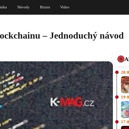
mika
Návody
Biznis
Video
lockchainu – Jednoduchý návod
A
20:
19:
17: