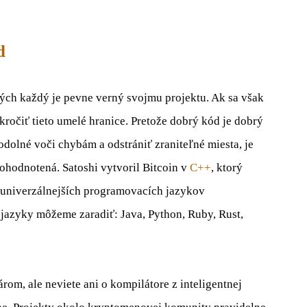
d
ých každý je pevne verný svojmu projektu. Ak sa však
kročiť tieto umelé hranice. Pretože dobrý kód je dobrý
odolné voči chybám a odstrániť zraniteľné miesta, je
hodnotená. Satoshi vytvoril Bitcoin v
C++
, ktorý
juniverzálnejších programovacích jazykov
jazyky môžeme zaradiť: Java, Python, Ruby, Rust,
rom, ale neviete ani o kompilátore z inteligentnej