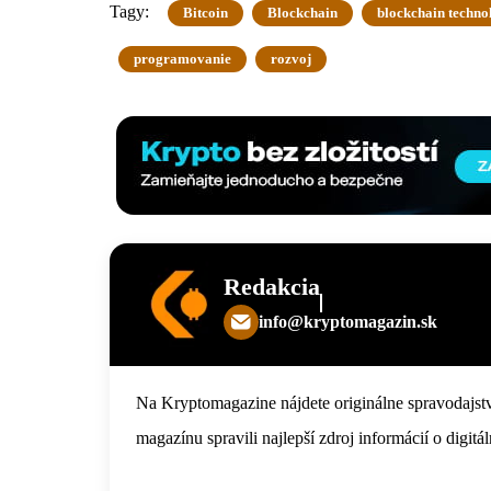
Tagy:
Bitcoin
Blockchain
blockchain techno
programovanie
rozvoj
Redakcia
info@kryptomagazin.sk
Na Kryptomagazine nájdete originálne spravodajstv
magazínu spravili najlepší zdroj informácií o digi