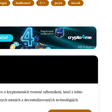
logia
budúcnosť
C++
jazyk
navod
o o kryptomenách tvorené odborníkmi, ktorí z tohto
tálnych menách a decentralizovaných technológiách.