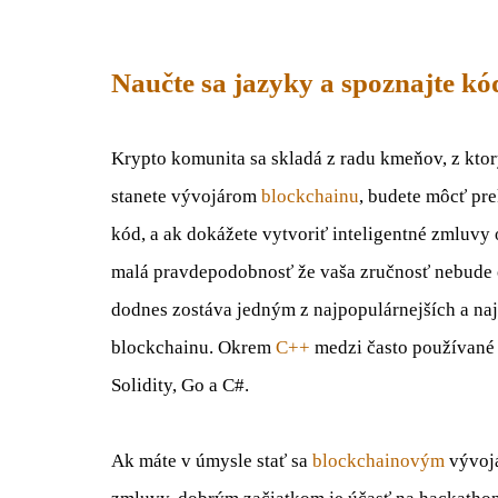
Naučte sa jazyky a spoznajte kó
Krypto komunita sa skladá z radu kmeňov, z ktor
stanete vývojárom
blockchainu
, budete môcť pre
kód, a ak dokážete vytvoriť inteligentné zmluvy 
malá pravdepodobnosť že vaša zručnosť nebude o
dodnes zostáva jedným z najpopulárnejších a na
blockchainu. Okrem
C++
medzi často používané 
Solidity, Go a C#.
Ak máte v úmysle stať sa
blockchainovým
vývojá