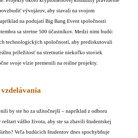
ne. Projekty okolo kryptomenovej komunity pravidelne
 povzbudiť vývojárov, aby stavali na svojom
Napríklad na podujatí Big Bang Event spoločnosti
eptembra sa stretne 500 účastníkov. Medzi nimi budú:
kých technologických spoločností, aby prediskutovali
eálnu príležitosť na stretnutie niekoľko stoviek
očne svoje vízie premenili na reálne projekty.
 vzdelávania
nili by ste ho za užitočnejší – napríklad z odboru
 reštart vášho života, aby ste sa zbavili študentskej
ejšieho? Veľa budúcich študentov dnes spochybňuje