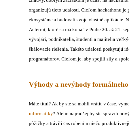
zmluvy, dobrým začiatkom je účasť na hackatho
organizujú tieto udalosti. Cieľom hackathonu je
ekosystéme a budovali svoje vlastné aplikácie. 
Aeternit, ktoré sa má konať v Prahe 20. až 21. s
vývojári, podnikatelia, študenti a majitelia veľ
škálovacie riešenia. Takéto udalosti poskytujú id
programátorov. Cieľom je, aby spojili sily a spol
Výhody a nevýhody formálneho
Máte titul? Ak by ste sa mohli vrátiť v čase, vyme
informatiky
? Alebo najradšej by ste spravili nový
pôžičky a trávili čas robením niečo produktívn