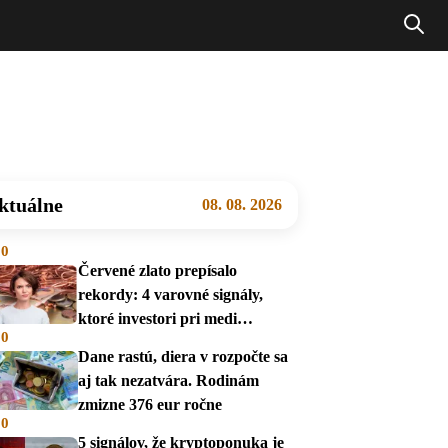
ktuálne
08. 08. 2026
00
Červené zlato prepísalo
rekordy: 4 varovné signály,
ktoré investori pri medi
00
prehliadajú
Dane rastú, diera v rozpočte sa
aj tak nezatvára. Rodinám
zmizne 376 eur ročne
00
5 signálov, že kryptoponuka je