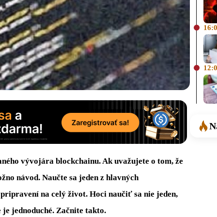
16:
12:
N
aného vývojára blockchainu. Ak uvažujete o tom, že
žno návod. Naučte sa jeden z hlavných
pripravení na celý život. Hoci naučiť sa nie jeden,
je jednoduché. Začnite takto.