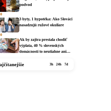
podvod
00
3 byty, 1 hypotéka: Ako Slováci
nasadzujú ružové okuliare
00
Ak by zajtra prestala chodiť
výplata, 40 % slovenských
domácností to neutiahne ani
mesiac
ajčítanejšie
3h
24h
7d