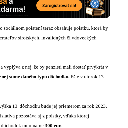
o sociálnom poistení teraz obsahuje poistku, ktorá by
rateľov sirotských, invalidných či vdoveckých
a vyplýva z nej, že by penzisti mali dostať prvýkrát v
rnej sume daného typu dôchodku.
Ešte v utorok 13.
výška 13. dôchodku bude jej priemerom za rok 2023,
latíva pozostáva aj z poistky, vďaka ktorej
13. dôchodok minimálne
300 eur.