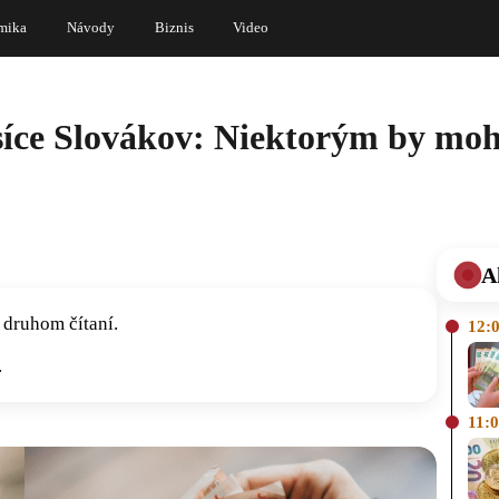
mika
Návody
Biznis
Video
síce Slovákov: Niektorým by mohl
A
 druhom čítaní.
12:
.
11: