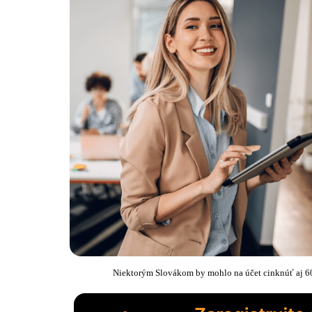
Niektorým Slovákom by mohlo na účet cinknúť aj 600