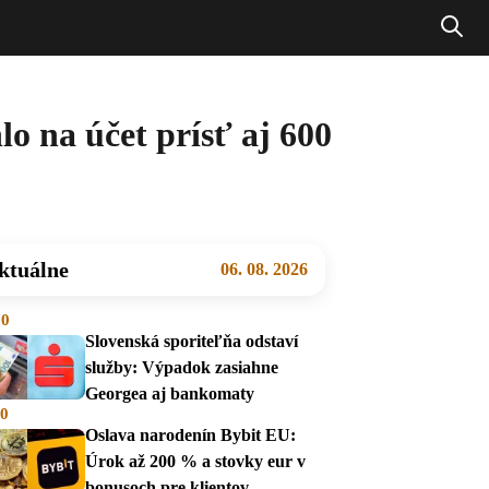
o na účet prísť aj 600
ktuálne
06. 08. 2026
00
Slovenská sporiteľňa odstaví
služby: Výpadok zasiahne
Georgea aj bankomaty
00
Oslava narodenín Bybit EU:
Úrok až 200 % a stovky eur v
bonusoch pre klientov