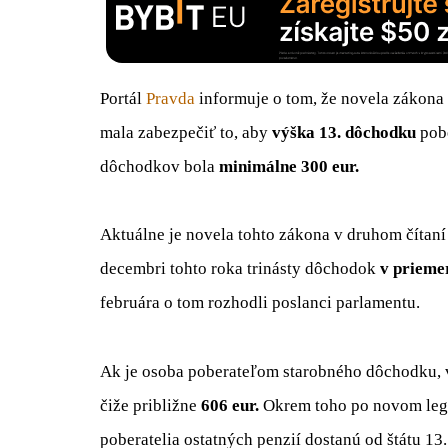
Portál
Pravda
informuje o tom, že novela zákona 
mala zabezpečiť to, aby
výška 13. dôchodku
pobe
dôchodkov bola
minimálne 300 eur.
Aktuálne je novela tohto zákona v druhom čítaní 
decembri tohto roka trinásty dôchodok
v prieme
februára o tom rozhodli poslanci parlamentu.
Ak je osoba poberateľom starobného dôchodku, 
čiže približne
606 eur.
Okrem toho po novom legis
poberatelia ostatných penzií dostanú od štátu 