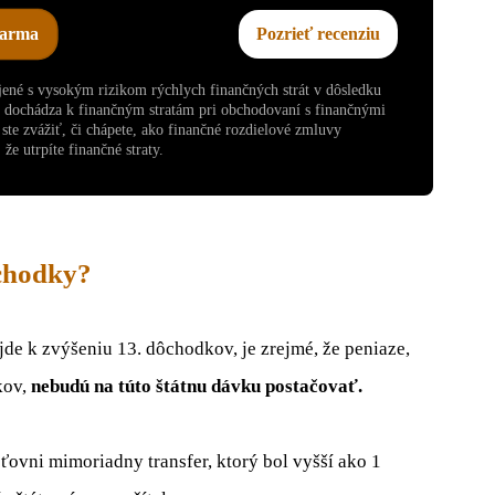
darma
Pozrieť recenziu
ojené s vysokým rizikom rýchlych finančných strát v dôsledku
v dochádza k finančným stratám pri obchodovaní s finančnými
te zvážiť, či chápete, ako finančné rozdielové zmluvy
že utrpíte finančné straty.
ôchodky?
jde k zvýšeniu 13. dôchodkov, je zrejmé, že peniaze,
kov,
nebudú na túto štátnu dávku postačovať.
isťovni mimoriadny transfer, ktorý bol vyšší ako 1