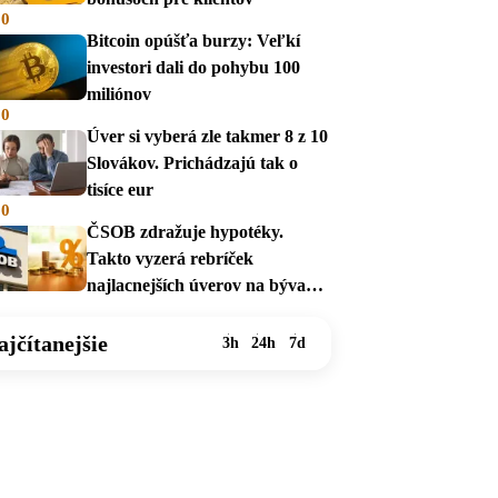
00
Bitcoin opúšťa burzy: Veľkí
investori dali do pohybu 100
miliónov
00
Úver si vyberá zle takmer 8 z 10
Slovákov. Prichádzajú tak o
tisíce eur
00
ČSOB zdražuje hypotéky.
Takto vyzerá rebríček
najlacnejších úverov na bývanie
v auguste 2026
ajčítanejšie
3h
24h
7d