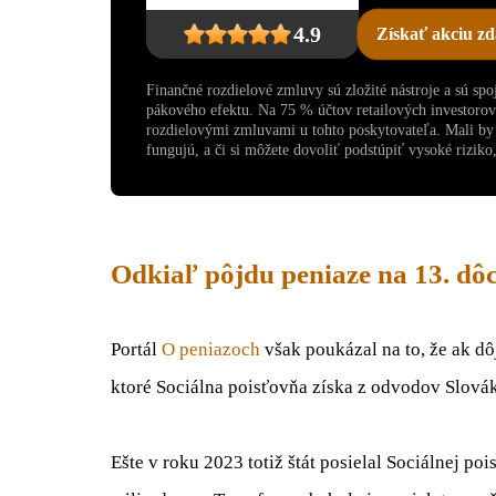
4.9
Získať akciu z
Finančné rozdielové zmluvy sú zložité nástroje a sú sp
pákového efektu. Na 75 % účtov retailových investoro
rozdielovými zmluvami u tohto poskytovateľa. Mali by s
fungujú, a či si môžete dovoliť podstúpiť vysoké riziko, 
Odkiaľ pôjdu peniaze na 13. d
Portál
O peniazoch
však poukázal na to, že ak dô
ktoré Sociálna poisťovňa získa z odvodov Slová
Ešte v roku 2023 totiž štát posielal Sociálnej po