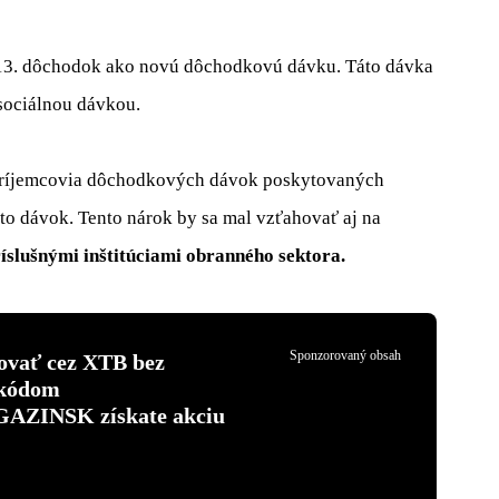
 13. dôchodok ako novú dôchodkovú dávku. Táto dávka
 sociálnou dávkou.
 príjemcovia dôchodkových dávok poskytovaných
to dávok. Tento nárok by sa mal vzťahovať aj na
íslušnými inštitúciami obranného sektora.
Sponzorovaný obsah
tovať cez XTB bez
 kódom
INSK získate akciu