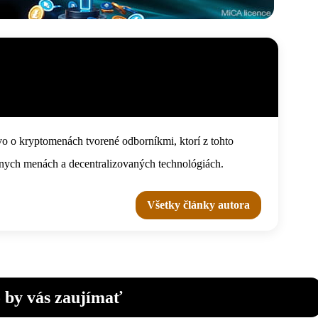
o o kryptomenách tvorené odborníkmi, ktorí z tohto
tálnych menách a decentralizovaných technológiách.
Všetky články autora
 by vás zaujímať