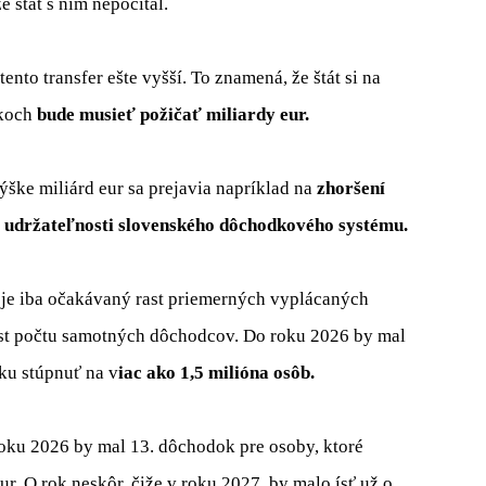
e štát s ním nepočítal.
ento transfer ešte vyšší. To znamená, že štát si na
okoch
bude musieť požičať miliardy eur.
ýške miliárd eur sa prejavia napríklad na
zhoršení
a
udržateľnosti slovenského dôchodkového systému.
 je iba očakávaný rast priemerných vyplácaných
ast počtu samotných dôchodcov. Do roku 2026 by mal
ku stúpnuť na v
iac ako 1,5 milióna osôb.
 roku 2026 by mal 13. dôchodok pre osoby, ktoré
. O rok neskôr, čiže v roku 2027, by malo ísť už o