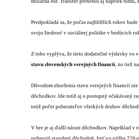
miliarda eur. Transfer prebehol aj napriek tomu, ž
Predpokladá sa, že počas najbližších rokov bude t
svoju štedrosť v sociálnej politike v budúcich r
Z toho vyplýva, že tieto dodatočné výdavky vo v
stavu slovenských verejných financií
, no tiež n
Dôvodom zhoršenia stavu verejných financií nie
dôchodkov. Ide totiž aj o postupný očakávaný r
totiž počet poberateľov všetkých druhov dôchod
V hre je aj ďalší nárast dôchodkov. Napríklad v
poberajú starobný dôchodok, byť vo výške 729 eur