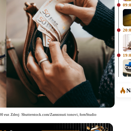
09:
20:
19:
N
 eur. Zdroj: Shutterstock.com/Zamrznuti tonovi, fornStudio