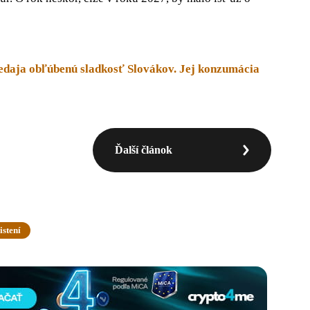
edaja obľúbenú sladkosť Slovákov. Jej konzumácia
Ďalší článok
istení