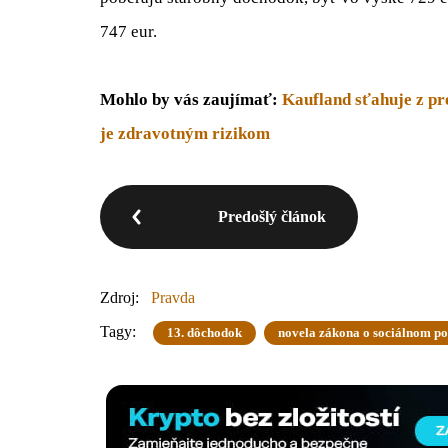
747 eur.
Mohlo by vás zaujímať:
Kaufland sťahuje z pr
je zdravotným rizikom
Predošlý článok
Zdroj:
Pravda
Tagy:
13. dôchodok
novela zákona o sociálnom po