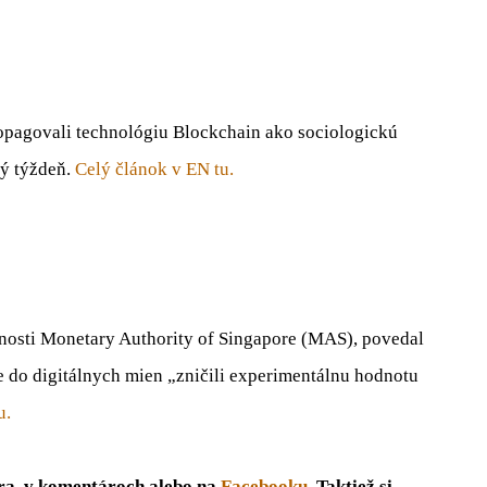
ropagovali technológiu Blockchain ako sociologickú
lý týždeň.
Celý článok v EN tu.
nosti Monetary Authority of Singapore (MAS), povedal
e do digitálnych mien „zničili experimentálnu hodnotu
u.
óra, v komentároch alebo na
Facebooku
. Taktiež si