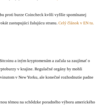
u proti burze Coincheck kvôli vyššie spomínanej
okát zastupujúci žalujúcu stranu.
Celý článok v EN tu.
 Bitcoinu a iným kryptomenám a začala sa zaujímať o
yptoburzy v krajine. Regulačné orgány by mohli
vyvinutom v New Yorku, ale konečné rozhodnutie padne
nou témou na schôdzke poradného výboru amerického