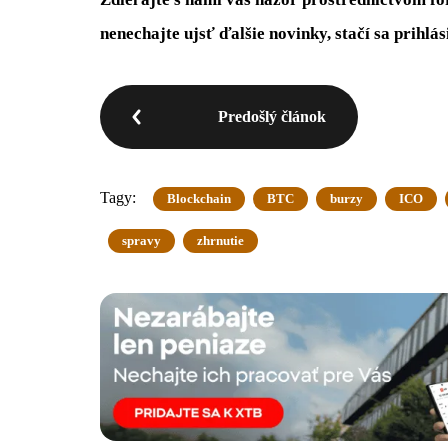
nenechajte ujsť ďalšie novinky, stačí sa prihlá
Predošlý článok
Tagy:
Blockchain
BTC
burzy
ICO
spravy
zhrnutie