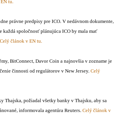
 EN tu.
riadne právne predpisy pre ICO. V nedávnom dokumente,
, že každá spoločnosť plánujúca ICO by mala mať
Celý článok v EN tu.
hémy, BitConnect, Davor Coin a najnovšia v zozname je
nčenie činnosti od regulátorov v New Jersey.
Celý
ky Thajska, požiadal všetky banky v Thajsku, aby sa
lánované, informovala agentúra Reuters.
Celý článok v