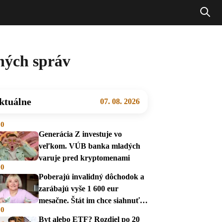
ných správ
ktuálne
07. 08. 2026
00
Generácia Z investuje vo
veľkom. VÚB banka mladých
varuje pred kryptomenami
00
Poberajú invalidný dôchodok a
zarábajú vyše 1 600 eur
mesačne. Štát im chce siahnuť
00
na dávky
Byt alebo ETF? Rozdiel po 20