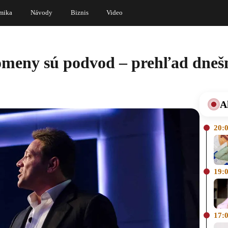
mika
Návody
Biznis
Video
tomeny sú podvod – prehľad dneš
A
20:
19:
17: