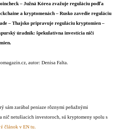
Coincheck – Južná Kórea zvažuje reguláciu podľa
lockchaine a kryptomenách – Rusko zavedie reguláciu
ade – Thajsko pripravuje reguláciu kryptomien –
apurský úradník: špekulatívna investícia ničí
mien.
omagazin.cz, autor: Denisa Falta.
torý sám zarábal peniaze rôznymi peňažnými
ič netušiacich investoroch, sú kryptomeny spolu s
ý článok v EN tu.