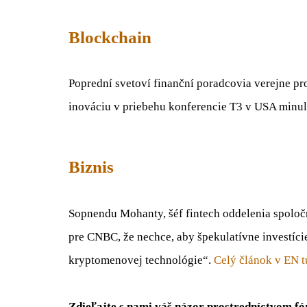
Blockchain
Poprední svetoví finanční poradcovia verejne p
inováciu v priebehu konferencie T3 v USA minu
Biznis
Sopnendu Mohanty, šéf fintech oddelenia spoloč
pre CNBC, že nechce, aby špekulatívne investíci
kryptomenovej technológie“.
Celý článok v EN t
Zdieľajte s nami váš názor prostredníctvom f