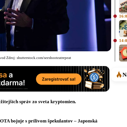
16:
14:
vod Zdroj: shutterstock.com/seeshooteatrepeat
N
itejších správ zo sveta kryptomien.
TA bojuje s prílivom špekulantov – Japonská