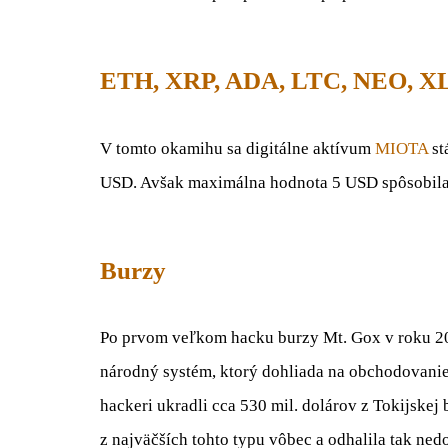
ETH, XRP, ADA, LTC, NEO, 
V tomto okamihu sa digitálne aktívum
MIOTA
st
USD. Avšak maximálna hodnota 5 USD spôsobila 
Burzy
Po prvom veľkom hacku burzy Mt. Gox v roku 20
národný systém, ktorý dohliada na obchodovanie
hackeri ukradli cca 530 mil. dolárov z Tokijskej
z najväčších tohto typu vôbec a odhalila tak ne