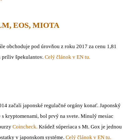
XLM, EOS, MIOTA
ále obchoduje pod úrovňou z roku 2017 za cenu 1,81
príliv špekulantov.
Celý článok v EN tu.
14 začali japonské regulačné orgány konať. Japonský
 s kryptomenami, bol prvý na svete. Minulý mesiac
 burzy
Coincheck.
Krádež súperiaca s Mt. Gox je jednou
dostatky v japonskom systéme.
Celý článok v EN tu.