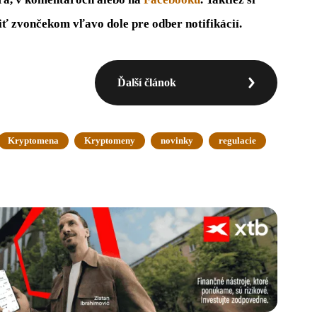
siť zvončekom vľavo dole pre odber notifikácií.
Ďalší článok
Kryptomena
Kryptomeny
novinky
regulacie