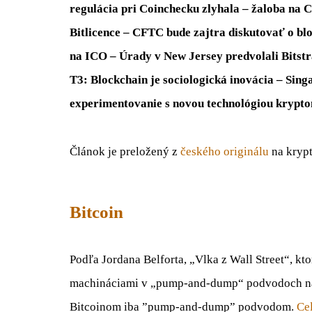
regulácia pri Coinchecku zlyhala – žaloba na 
Bitlicence – CFTC bude zajtra diskutovať o b
na ICO – Úrady v New Jersey predvolali Bitstr
T3: Blockchain je sociologická inovácia – Sing
experimentovanie s novou technológiou krypto
Článok je preložený z
českého originálu
na krypt
Bitcoin
Podľa Jordana Belforta, „Vlka z Wall Street“, k
machináciami v „pump-and-dump“ podvodoch na n
Bitcoinom iba ”pump-and-dump” podvodom.
Cel