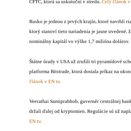
CFTC, ktorá sa uskutoční v stredu.
Celý článok v
Rusko je jednou z prvých krajín, ktoré navrhli 
ktorý stanoví tieto nariadenia je jasne uvedené
nominálny kapitál vo výške 1,7 milióna dolárov.
Štátne úrady v USA už zrušili tri pyramídové sc
platforma Bitstrade, ktorá dostala príkaz na uko
článok v EN tu.
Veerathai Santiprabhob, guvernér centrálnej ban
držali ďalej od kryptomien. Regulácie sú už nap
EN tu.