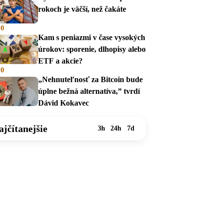
rokoch je väčší, než čakáte
00
Kam s peniazmi v čase vysokých
úrokov: sporenie, dlhopisy alebo
ETF a akcie?
00
„Nehnuteľnosť za Bitcoin bude
úplne bežná alternatíva,” tvrdí
Dávid Kokavec
ajčítanejšie
3h
24h
7d