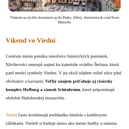
Vlakom sa rýchlo dostanete aj do Prahy. Zdroj: shutterstock.com/Sven
Hansche
Víkend vo Viedni
Centrum mesta ponúka množstvo historických pamiatok.
Návštevníci smerujú najmä ku katedrále svätého Štefana, ktorá
patrí medzi symboly Viedne. V jej okolí nájdete rušné ulice plné
obchodov a kaviarní.
Veľký záujem priťahuje aj cisársky
komplex Hofburg a zámok Schönbrunn
, ktoré pripomínajú
obdobie Habsburskej monarchie.
Turisti
často kombinujú prehliadku histórie s kultúrnymi
zážitkami. Viedeň si buduje meno ako mesto hudby a umenia.