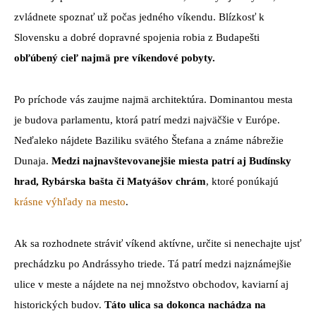
zvládnete spoznať už počas jedného víkendu. Blízkosť k
Slovensku a dobré dopravné spojenia robia z Budapešti
obľúbený cieľ najmä pre víkendové pobyty.
Po príchode vás zaujme najmä architektúra. Dominantou mesta
je budova parlamentu, ktorá patrí medzi najväčšie v Európe.
Neďaleko nájdete Baziliku svätého Štefana a známe nábrežie
Dunaja.
Medzi najnavštevovanejšie miesta patrí aj Budínsky
hrad, Rybárska bašta či Matyášov chrám
, ktoré ponúkajú
krásne výhľady na mesto
.
Ak sa rozhodnete stráviť víkend aktívne, určite si nenechajte ujsť
prechádzku po Andrássyho triede. Tá patrí medzi najznámejšie
ulice v meste a nájdete na nej množstvo obchodov, kaviarní aj
historických budov.
Táto ulica sa dokonca nachádza na