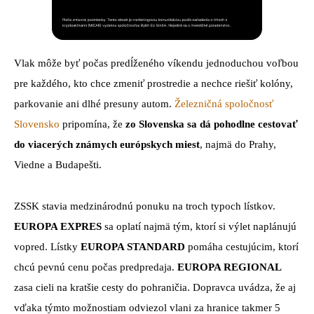
Vlak môže byť počas predĺženého víkendu jednoduchou voľbou
pre každého, kto chce zmeniť prostredie a nechce riešiť kolóny,
parkovanie ani dlhé presuny autom.
Železničná spoločnosť
Slovensko
pripomína, že
zo Slovenska sa dá pohodlne cestovať
do viacerých známych európskych miest
, najmä do Prahy,
Viedne a Budapešti.
ZSSK stavia medzinárodnú ponuku na troch typoch lístkov.
EUROPA EXPRES
sa oplatí najmä tým, ktorí si výlet naplánujú
vopred. Lístky
EUROPA STANDARD
pomáha cestujúcim, ktorí
chcú pevnú cenu počas predpredaja.
EUROPA REGIONAL
zasa cieli na kratšie cesty do pohraničia. Dopravca uvádza, že aj
vďaka týmto možnostiam odviezol vlani za hranice takmer 5