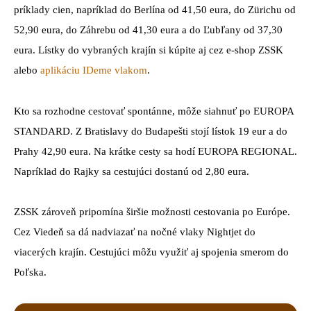
príklady cien, napríklad do Berlína od 41,50 eura, do Zürichu od
52,90 eura, do Záhrebu od 41,30 eura a do Ľubľany od 37,30
eura. Lístky do vybraných krajín si kúpite aj cez e-shop ZSSK
alebo
aplikáciu IDeme vlakom
.
Kto sa rozhodne cestovať spontánne, môže siahnuť po EUROPA
STANDARD. Z Bratislavy do Budapešti stojí lístok 19 eur a do
Prahy 42,90 eura. Na krátke cesty sa hodí EUROPA REGIONAL.
Napríklad do Rajky sa cestujúci dostanú od 2,80 eura.
ZSSK zároveň pripomína širšie možnosti cestovania po Európe.
Cez Viedeň sa dá nadviazať na nočné vlaky Nightjet do
viacerých krajín. Cestujúci môžu využiť aj spojenia smerom do
Poľska.