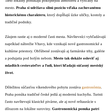
Tieto lokality ponúkajú pokojnejšiu atmosféru a výhľady na
mesto.
Praha si udržiava silnú pozíciu vďaka zachovanému
historickému charakteru
, ktorý dopĺňajú úzke uličky, kostoly a
tradičné podniky.
Záujem rastie aj o moderné časti mesta. Návštevníci vyhľadávajú
napríklad nábrežie Vltavy, kde vznikajú nové gastronomické a
kultúrne priestory. Obľúbené zostávajú aj farmárske trhy, galérie
a podujatia pod holým nebom.
Mesto tak dokáže osloviť aj
mladších cestovateľov a ľudí, ktorí hľadajú súčasný mestský
život.
Dôležitou súčasťou víkendového pobytu zostáva
gastronómia
.
Praha ponúka tradičné české jedlá aj modernú kuchyňu. Turisti
často navštevujú klasické pivárne, ale aj nové reštaurácie s
dôrazom na lokálne suroviny.
Gastronomická ponuka patrí