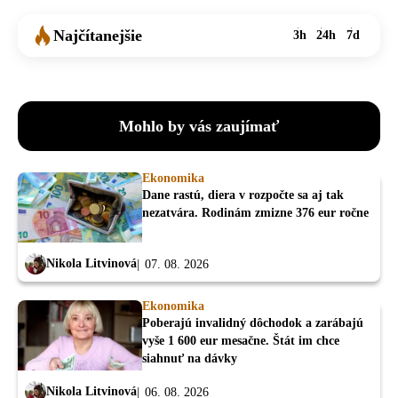
Najčítanejšie
3h
24h
7d
Mohlo by vás zaujímať
Ekonomika
Dane rastú, diera v rozpočte sa aj tak
nezatvára. Rodinám zmizne 376 eur ročne
Nikola Litvinová
07. 08. 2026
Ekonomika
Poberajú invalidný dôchodok a zarábajú
vyše 1 600 eur mesačne. Štát im chce
siahnuť na dávky
Nikola Litvinová
06. 08. 2026