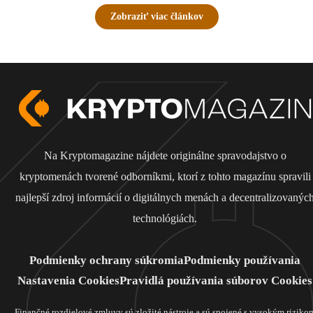
Zobraziť viac článkov
Na Kryptomagazine nájdete originálne spravodajstvo o
kryptomenách tvorené odborníkmi, ktorí z tohto magazínu spravili
najlepší zdroj informácií o digitálnych menách a decentralizovanýc
technológiách.
Podmienky ochrany súkromia
Podmienky používania
Nastavenia Cookies
Pravidlá používania súborov Cookies
Finančné rozdielové zmluvy sú zložité nástroje a sú spojené s vysokým riziko