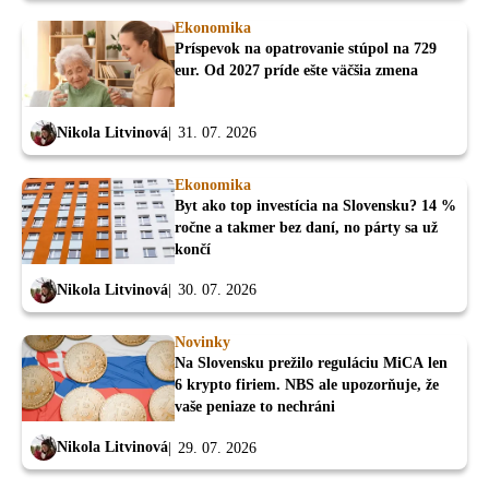
Ekonomika
Príspevok na opatrovanie stúpol na 729
eur. Od 2027 príde ešte väčšia zmena
Nikola Litvinová
31. 07. 2026
Ekonomika
Byt ako top investícia na Slovensku? 14 %
ročne a takmer bez daní, no párty sa už
končí
Nikola Litvinová
30. 07. 2026
Novinky
Na Slovensku prežilo reguláciu MiCA len
6 krypto firiem. NBS ale upozorňuje, že
vaše peniaze to nechráni
Nikola Litvinová
29. 07. 2026