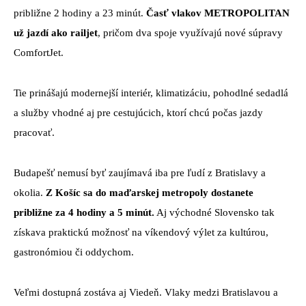
približne 2 hodiny a 23 minút.
Časť vlakov METROPOLITAN
už jazdí ako railjet
, pričom dva spoje využívajú nové súpravy
ComfortJet.
Tie prinášajú modernejší interiér, klimatizáciu, pohodlné sedadlá
a služby vhodné aj pre cestujúcich, ktorí chcú počas jazdy
pracovať.
Budapešť nemusí byť zaujímavá iba pre ľudí z Bratislavy a
okolia.
Z Košíc sa do maďarskej metropoly dostanete
približne za 4 hodiny a 5 minút.
Aj východné Slovensko tak
získava praktickú možnosť na víkendový výlet za kultúrou,
gastronómiou či oddychom.
Veľmi dostupná zostáva aj Viedeň. Vlaky medzi Bratislavou a