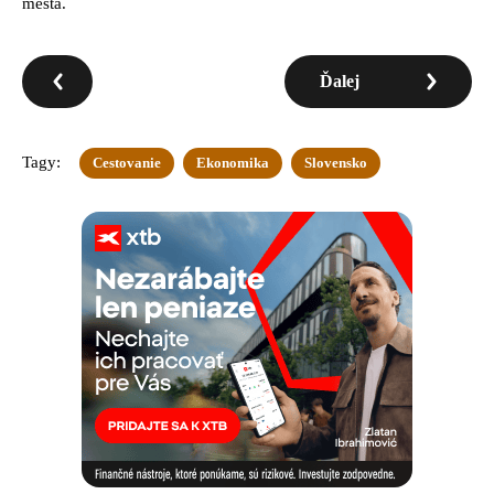
mesta.
Ďalej
Tagy:
Cestovanie
Ekonomika
Slovensko