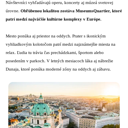
Návštevníci vyhľadávajú operu, koncerty aj múzeá svetovej
úrovne.
Obľúbenou lokalitou zostáva MuseumsQuartier, ktoré
patrí medzi najväčšie kultúrne komplexy v Európe.
Mesto ponúka aj priestor na oddych. Prater s ikonickým
vyhliadkovým kolotočom patrí medzi najznámejšie miesta na
relax. Ľudia tu trávia čas prechádzkami, športom alebo
posedením v parkoch. V letných mesiacoch láka aj nábrežie
Dunaja, ktoré ponúka moderné zóny na oddych aj zábavu.