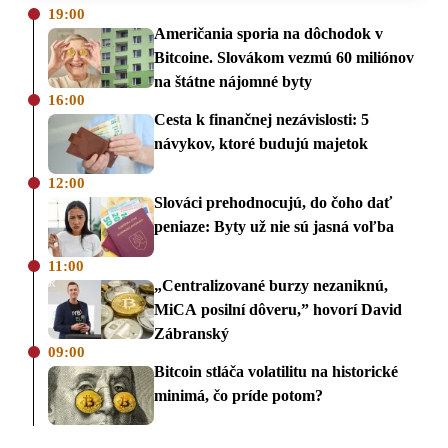
19:00
Američania sporia na dôchodok v
Bitcoine. Slovákom vezmú 60 miliónov
na štátne nájomné byty
16:00
Cesta k finančnej nezávislosti: 5
návykov, ktoré budujú majetok
12:00
Slováci prehodnocujú, do čoho dať
peniaze: Byty už nie sú jasná voľba
11:00
„Centralizované burzy nezaniknú,
MiCA posilní dôveru,” hovorí David
Zábranský
09:00
Bitcoin stláča volatilitu na historické
minimá, čo príde potom?