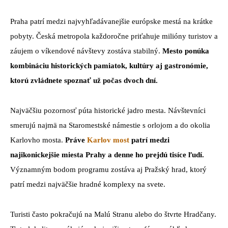
Praha patrí medzi najvyhľadávanejšie európske mestá na krátke
pobyty. Česká metropola každoročne priťahuje milióny turistov a
záujem o víkendové návštevy zostáva stabilný.
Mesto ponúka
kombináciu historických pamiatok, kultúry aj gastronómie,
ktorú zvládnete spoznať už počas dvoch dní.
Najväčšiu pozornosť púta historické jadro mesta. Návštevníci
smerujú najmä na Staromestské námestie s orlojom a do okolia
Karlovho mosta.
Práve
Karlov most
patrí medzi
najikonickejšie miesta Prahy a denne ho prejdú tisíce ľudí.
Významným bodom programu zostáva aj Pražský hrad, ktorý
patrí medzi najväčšie hradné komplexy na svete.
Turisti často pokračujú na Malú Stranu alebo do štvrte Hradčany.