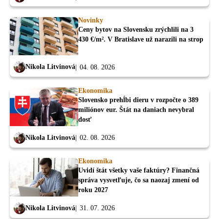
Novinky
Ceny bytov na Slovensku zrýchlili na 3
430 €/m². V Bratislave už narazili na strop
Nikola Litvinová
04. 08. 2026
Ekonomika
Slovensko prehĺbi dieru v rozpočte o 389
miliónov eur. Štát na daniach nevybral
dosť
Nikola Litvinová
02. 08. 2026
Ekonomika
Uvidí štát všetky vaše faktúry? Finančná
správa vysvetľuje, čo sa naozaj zmení od
roku 2027
Nikola Litvinová
31. 07. 2026