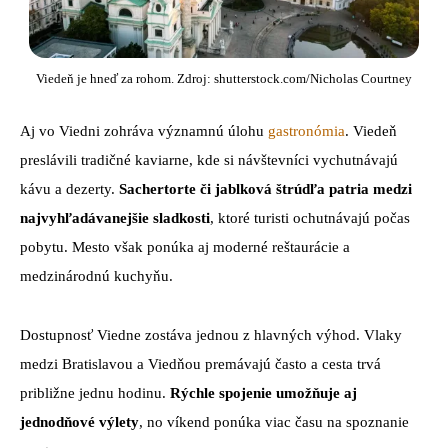
Viedeň je hneď za rohom. Zdroj: shutterstock.com/Nicholas Courtney
Aj vo Viedni zohráva významnú úlohu
gastronómia
. Viedeň
preslávili tradičné kaviarne, kde si návštevníci vychutnávajú
kávu a dezerty.
Sachertorte či jablková štrúdľa patria medzi
najvyhľadávanejšie sladkosti
, ktoré turisti ochutnávajú počas
pobytu. Mesto však ponúka aj moderné reštaurácie a
medzinárodnú kuchyňu.
Dostupnosť Viedne zostáva jednou z hlavných výhod. Vlaky
medzi Bratislavou a Viedňou premávajú často a cesta trvá
približne jednu hodinu.
Rýchle spojenie umožňuje aj
jednodňové výlety
, no víkend ponúka viac času na spoznanie