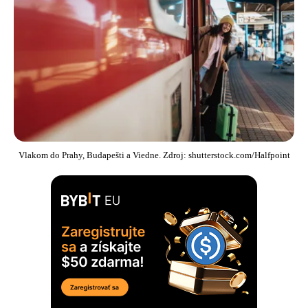
Vlakom do Prahy, Budapešti a Viedne. Zdroj: shutterstock.com/Halfpoint