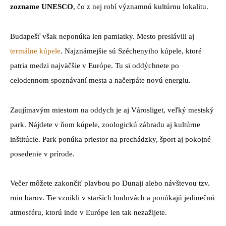
zozname UNESCO
, čo z nej robí významnú kultúrnu lokalitu.
Budapešť však neponúka len pamiatky. Mesto preslávili aj
termálne kúpele
. Najznámejšie sú Széchenyiho kúpele, ktoré
patria medzi najväčšie v Európe. Tu si oddýchnete po
celodennom spoznávaní mesta a načerpáte novú energiu.
Zaujímavým miestom na oddych je aj Városliget, veľký mestský
park. Nájdete v ňom kúpele, zoologickú záhradu aj kultúrne
inštitúcie. Park ponúka priestor na prechádzky, šport aj pokojné
posedenie v prírode.
Večer môžete zakončiť plavbou po Dunaji alebo návštevou tzv.
ruin barov. Tie vznikli v starších budovách a ponúkajú jedinečnú
atmosféru, ktorú inde v Európe len tak nezažijete.