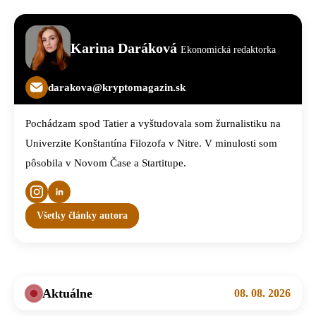
Karina Daráková
Ekonomická redaktorka
darakova@kryptomagazin.sk
Pochádzam spod Tatier a vyštudovala som žurnalistiku na
Univerzite Konštantína Filozofa v Nitre. V minulosti som
pôsobila v Novom Čase a Startitupe.
Všetky články autora
Aktuálne
08. 08. 2026