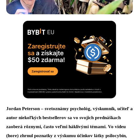
Jordan Peterson – svetoznámy psychológ, výskumník, učiteľ a
autor niekoľkých bestsellerov sa vo svojich prednáškach
zaoberá rôznymi, často veľmi háklivými témami. Vo videu
(hore) zhrnul poznatky z výskumu účinkov látky psilocybín,