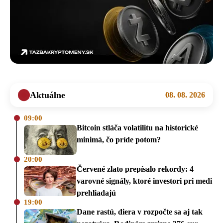
Aktuálne
08. 08. 2026
09:00
Bitcoin stláča volatilitu na historické
minimá, čo príde potom?
20:00
Červené zlato prepísalo rekordy: 4
varovné signály, ktoré investori pri medi
prehliadajú
19:00
Dane rastú, diera v rozpočte sa aj tak