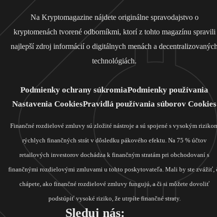
Na Kryptomagazine nájdete originálne spravodajstvo o
kryptomenách tvorené odborníkmi, ktorí z tohto magazínu spravili
najlepší zdroj informácií o digitálnych menách a decentralizovanýc
technológiách.
Podmienky ochrany súkromia
Podmienky používania
Nastavenia Cookies
Pravidlá používania súborov Cookies
Finančné rozdielové zmluvy sú zložité nástroje a sú spojené s vysokým riziko
rýchlych finančných strát v dôsledku pákového efektu. Na 75 % účtov
retailových investorov dochádza k finančným stratám pri obchodovaní s
finančnými rozdielovými zmluvami u tohto poskytovateľa. Mali by ste zvážiť, 
chápete, ako finančné rozdielové zmluvy fungujú, a či si môžete dovoliť
podstúpiť vysoké riziko, že utrpíte finančné straty.
Sleduj nás: