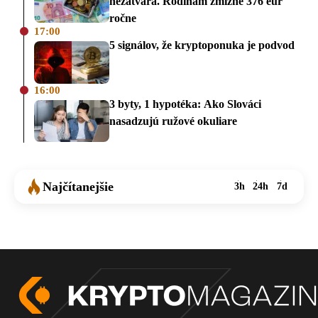
nezatvára. Rodinám zmizne 376 eur
ročne
17:00
5 signálov, že kryptoponuka je podvod
16:00
3 byty, 1 hypotéka: Ako Slováci
nasadzujú ružové okuliare
Najčítanejšie
3h
24h
7d