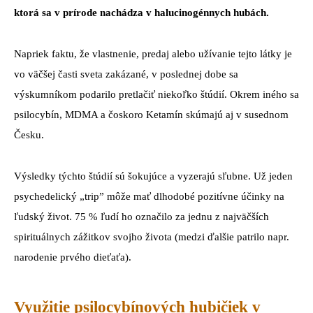
ktorá sa v prírode nachádza v halucinogénnych hubách.
Napriek faktu, že vlastnenie, predaj alebo užívanie tejto látky je
vo väčšej časti sveta zakázané, v poslednej dobe sa
výskumníkom podarilo pretlačiť niekoľko štúdií. Okrem iného sa
psilocybín, MDMA a čoskoro Ketamín skúmajú aj v susednom
Česku.
Výsledky týchto štúdií sú šokujúce a vyzerajú sľubne. Už jeden
psychedelický „trip” môže mať dlhodobé pozitívne účinky na
ľudský život. 75 % ľudí ho označilo za jednu z najväčších
spirituálnych zážitkov svojho života (medzi ďalšie patrilo napr.
narodenie prvého dieťaťa).
Využitie psilocybínových hubičiek v