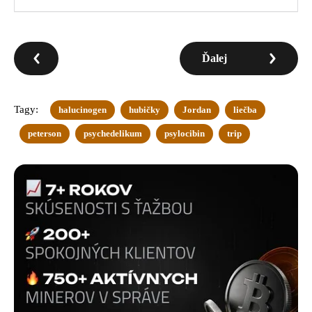
Ďalej
Tagy:
halucinogen
hubičky
Jordan
liečba
peterson
psychedelikum
psylocibin
trip