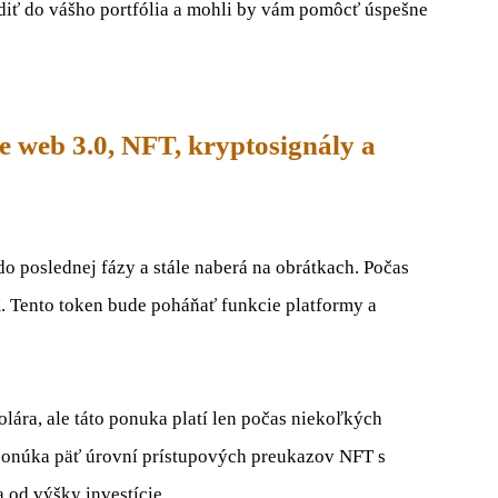
odiť do vášho portfólia a mohli by vám pomôcť úspešne
 web 3.0, NFT, kryptosignály a
 poslednej fázy a stále naberá na obrátkach. Počas
. Tento token bude poháňať funkcie platformy a
lára, ale táto ponuka platí len počas niekoľkých
onúka päť úrovní prístupových preukazov NFT s
 od výšky investície.