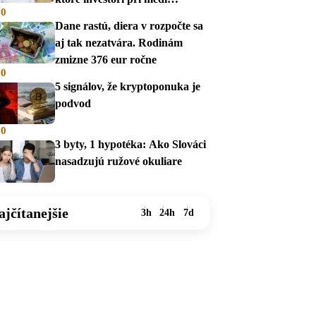
00
prehliadajú
Dane rastú, diera v rozpočte sa
aj tak nezatvára. Rodinám
zmizne 376 eur ročne
00
5 signálov, že kryptoponuka je
podvod
00
3 byty, 1 hypotéka: Ako Slováci
nasadzujú ružové okuliare
ajčítanejšie
3h
24h
7d