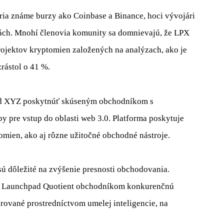
ia známe burzy ako Coinbase a Binance, hoci vývojári
rmách. Mnohí členovia komunity sa domnievajú, že LPX
rojektov kryptomien založených na analýzach, ako je
zrástol o 41 %.
ad XYZ poskytnúť skúseným obchodníkom s
 pre vstup do oblasti web 3.0. Platforma poskytuje
mien, ako aj rôzne užitočné obchodné nástroje.
ú dôležité na zvýšenie presnosti obchodovania.
e Launchpad Quotient obchodníkom konkurenčnú
rované prostredníctvom umelej inteligencie, na