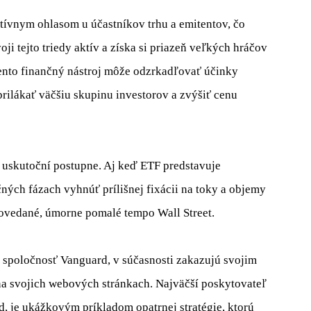
itívnym ohlasom u účastníkov trhu a emitentov, čo
ji tejto triedy aktív a získa si priazeň veľkých hráčov
 tento finančný nástroj môže odzrkadľovať účinky
rilákať väčšiu skupinu investorov a zvýšiť cenu
a uskutoční postupne. Aj keď ETF predstavuje
ných fázach vyhnúť prílišnej fixácii na toky a objemy
ovedané, úmorne pomalé tempo Wall Street.
mä spoločnosť Vanguard, v súčasnosti zakazujú svojim
a svojich webových stránkach. Najväčší poskytovateľ
, je ukážkovým príkladom opatrnej stratégie, ktorú