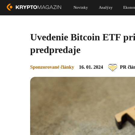
Novinky
Analýzy
Ekono
Uvedenie Bitcoin ETF pril
predpredaje
Sponzorované články
16. 01. 2024
PR člá