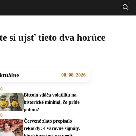
e si ujsť tieto dva horúce
ktuálne
08. 08. 2026
00
Bitcoin stláča volatilitu na
historické minimá, čo príde
potom?
00
Červené zlato prepísalo
rekordy: 4 varovné signály,
ktoré investori pri medi