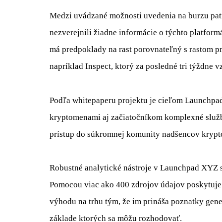
Medzi uvádzané možnosti uvedenia na burzu patr
nezverejnili žiadne informácie o týchto platfo
má predpoklady na rast porovnateľný s rastom p
napríklad Inspect, ktorý za posledné tri týždne v
Podľa whitepaperu projektu je cieľom Launchp
kryptomenami aj začiatočníkom komplexné služby
prístup do súkromnej komunity nadšencov krypto
Robustné analytické nástroje v Launchpad XYZ s
Pomocou viac ako 400 zdrojov údajov poskytuj
výhodu na trhu tým, že im prináša poznatky gene
základe ktorých sa môžu rozhodovať.