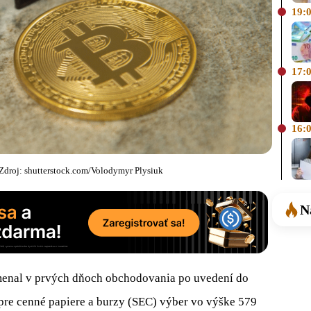
19:
17:
16:
 Zdroj: shutterstock.com/Volodymyr Plysiuk
N
amenal v prvých dňoch obchodovania po uvedení do
pre cenné papiere a burzy (SEC) výber vo výške 579