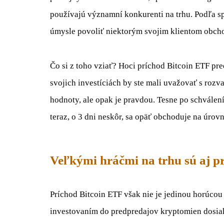
používajú významní konkurenti na trhu. Podľa s
úmysle povoliť niektorým svojim klientom obch
Čo si z toho vziať? Hoci príchod Bitcoin ETF pr
svojich investíciách by ste mali uvažovať s roz
hodnoty, ale opak je pravdou. Tesne po schválení
teraz, o 3 dni neskôr, sa opäť obchoduje na úrov
Veľkými hráčmi na trhu sú aj p
Príchod Bitcoin ETF však nie je jedinou horúcou
investovaním do predpredajov kryptomien dosiah