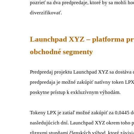
pozrieť na dva predpredaje, ktoré by sa mohli h
diverzifikovať.
Launchpad XYZ – platforma pre
obchodné segmenty
Predpredaj projektu Launchpad XYZ sa dostáva do
predpredaja je možné zakúpiť natívny token LPX
poskytne prístup k exkluzívnym výhodám.
Tokeny LPX je zatiaľ možné zakúpiť za 0,0445 do
nasledujúcich dní. Launchpad XYZ okrem toho p
rôznymi stupňami členských výhod, ktoré závisia