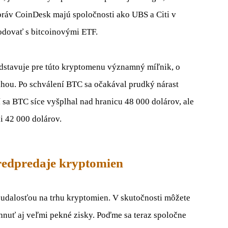
práv CoinDesk majú spoločnosti ako UBS a Citi v
odovať s bitcoinovými ETF.
edstavuje pre túto kryptomenu významný míľnik, o
vahou. Po schválení BTC sa očakával prudký nárast
 sa BTC síce vyšplhal nad hranicu 48 000 dolárov, ale
ni 42 000 dolárov.
redpredaje kryptomien
 udalosťou na trhu kryptomien. V skutočnosti môžete
nuť aj veľmi pekné zisky. Poďme sa teraz spoločne