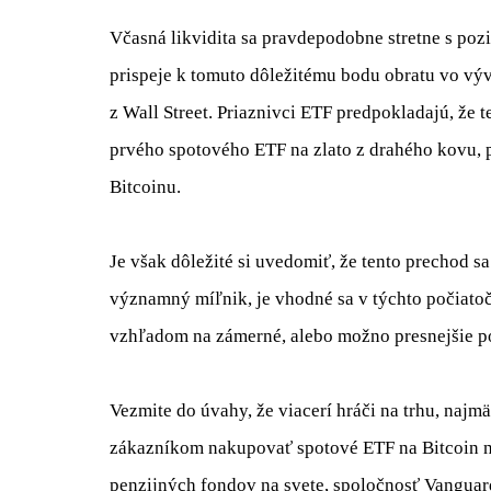
Včasná likvidita sa pravdepodobne stretne s poz
prispeje k tomuto dôležitému bodu obratu vo vývo
z Wall Street. Priaznivci ETF predpokladajú, že
prvého spotového ETF na zlato z drahého kovu, p
Bitcoinu.
Je však dôležité si uvedomiť, že tento prechod s
významný míľnik, je vhodné sa v týchto počiatoč
vzhľadom na zámerné, alebo možno presnejšie p
Vezmite do úvahy, že viacerí hráči na trhu, naj
zákazníkom nakupovať spotové ETF na Bitcoin n
penzijných fondov na svete, spoločnosť Vanguard