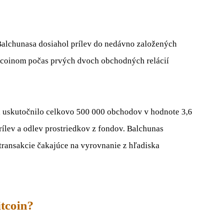
Balchunasa dosiahol prílev do nedávno založených
tcoinom počas prvých dvoch obchodných relácií
 uskutočnilo celkovo 500 000 obchodov v hodnote 3,6
ílev a odlev prostriedkov z fondov. Balchunas
transakcie čakajúce na vyrovnanie z hľadiska
tcoin?