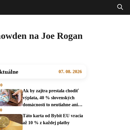
 Snowden na Joe Rogan
ktuálne
07. 08. 2026
00
Ak by zajtra prestala chodiť
výplata, 40 % slovenských
domácností to neutiahne ani
00
mesiac
Táto karta od Bybit EU vracia
až 10 % z každej platby