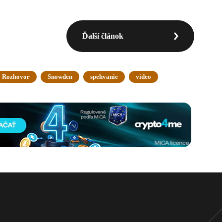
Ďalší článok
Rozhovor
Snowden
spehvanie
video