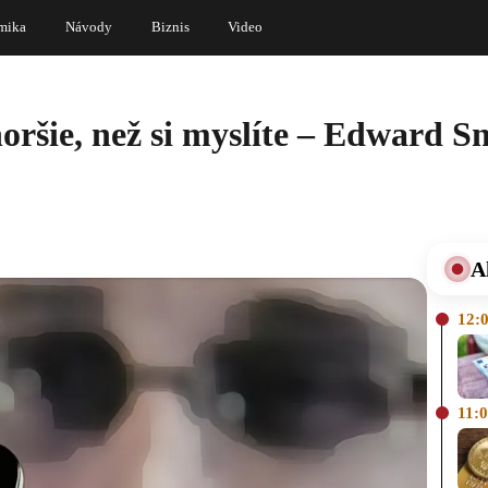
mika
Návody
Biznis
Video
horšie, než si myslíte – Edward
A
12:
11: