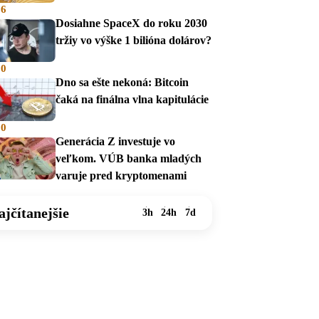
36
Dosiahne SpaceX do roku 2030
tržiy vo výške 1 bilióna dolárov?
00
Dno sa ešte nekoná: Bitcoin
čaká na finálna vlna kapitulácie
00
Generácia Z investuje vo
veľkom. VÚB banka mladých
varuje pred kryptomenami
ajčítanejšie
3h
24h
7d