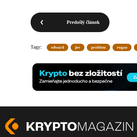
Predošlý článok
Tagy:
edward
joe
problem
rogan