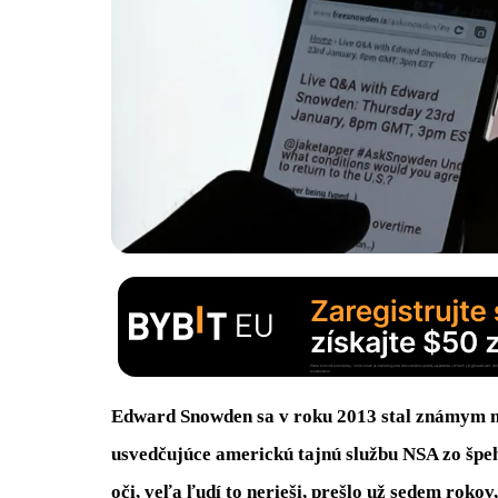
Edward Snowden sa v roku 2013 stal známym na
usvedčujúce americkú tajnú službu NSA zo špe
oči, veľa ľudí to nerieši, prešlo už sedem rokov