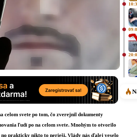
10:
09:
20:
N
 celom svete po tom, čo zverejnil dokumenty
hovania ľudí po na celom svete. Mnohým to otvorilo
, no prakticky nikto to nerieši. Vlády nás ďalej veselo