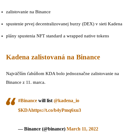
zalistovanie na Binance
spustenie prvej decentralizovanej burzy (DEX) v sieti Kadena
plány spustenia NFT standard a wrapped native tokens
Kadena zalistovaná na Binance
Najväčším ťahúňom KDA bolo jednoznačne zalistovanie na
Binance z 11. marca.
#Binance
will list
@kadena_io
$KDA
https://t.co/b4yPmq6xu3
— Binance (@binance)
March 11, 2022