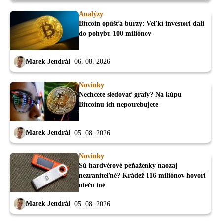
Analýzy
Bitcoin opúšťa burzy: Veľkí investori dali
do pohybu 100 miliónov
Marek Jendrál
06. 08. 2026
Novinky
Nechcete sledovať grafy? Na kúpu
Bitcoinu ich nepotrebujete
Marek Jendrál
05. 08. 2026
Novinky
Sú hardvérové peňaženky naozaj
nezraniteľné? Krádež 116 miliónov hovorí
niečo iné
Marek Jendrál
05. 08. 2026