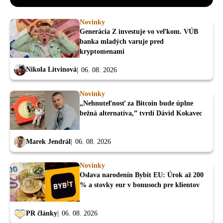
Novinky
Generácia Z investuje vo veľkom. VÚB
banka mladých varuje pred
kryptomenami
Nikola Litvinová
06. 08. 2026
Novinky
„Nehnuteľnosť za Bitcoin bude úplne
bežná alternatíva,” tvrdí Dávid Kokavec
Marek Jendrál
06. 08. 2026
Novinky
Oslava narodenín Bybit EU: Úrok až 200
% a stovky eur v bonusoch pre klientov
PR články
06. 08. 2026