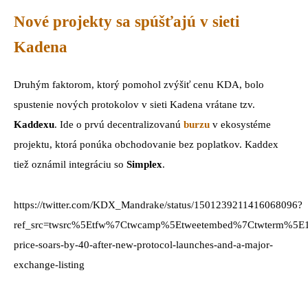
Nové projekty sa spúšťajú v sieti
Kadena
Druhým faktorom, ktorý pomohol zvýšiť cenu KDA, bolo
spustenie nových protokolov v sieti Kadena vrátane tzv.
Kaddexu
. Ide o prvú decentralizovanú
burzu
v ekosystéme
projektu, ktorá ponúka obchodovanie bez poplatkov. Kaddex
tiež oznámil integráciu so
Simplex
.
https://twitter.com/KDX_Mandrake/status/1501239211416068096?
ref_src=twsrc%5Etfw%7Ctwcamp%5Etweetembed%7Ctwterm%5E
price-soars-by-40-after-new-protocol-launches-and-a-major-
exchange-listing