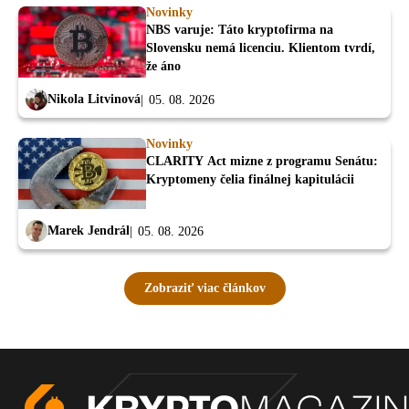
Novinky
NBS varuje: Táto kryptofirma na
Slovensku nemá licenciu. Klientom tvrdí,
že áno
Nikola Litvinová
05. 08. 2026
Novinky
CLARITY Act mizne z programu Senátu:
Kryptomeny čelia finálnej kapitulácii
Marek Jendrál
05. 08. 2026
Zobraziť viac článkov