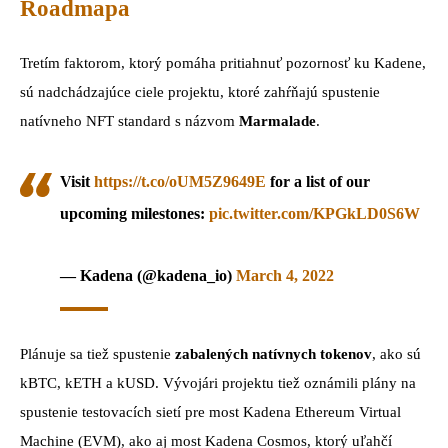
Roadmapa
Tretím faktorom, ktorý pomáha pritiahnuť pozornosť ku Kadene,
sú nadchádzajúce ciele projektu, ktoré zahŕňajú spustenie
natívneho NFT standard s názvom
Marmalade
.
Visit
https://t.co/oUM5Z9649E
for a list of our
upcoming milestones:
pic.twitter.com/KPGkLD0S6W
— Kadena (@kadena_io)
March 4, 2022
Plánuje sa tiež spustenie
zabalených natívnych tokenov
, ako sú
kBTC, kETH a kUSD. Vývojári projektu tiež oznámili plány na
spustenie testovacích sietí pre most Kadena Ethereum Virtual
Machine (EVM), ako aj most Kadena Cosmos, ktorý uľahčí