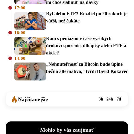
im chce siahnuť na dávky
17:00
Byt alebo ETF? Rozdiel po 20 rokoch je
väčší, než čakáte
16:00
Kam s peniazmi v čase vysokých
úrokov: sporenie, dlhopisy alebo ETF a
akcie?
14:00
„Nehnuteľnosť za Bitcoin bude úplne
bežná alternatíva,” tvrdí Dávid Kokavec
Najčítanejšie
3h
24h
7d
Mohlo by vás zaujímať