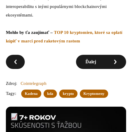
interoperabilitu s inými populárnymi blockchainovými
ekosystémami.
Mohlo by ťa zaujímať –
TOP 10 kryptomien, ktoré sa oplatí
kúpiť v marci pred raketovým rastom
Ďalej
Zdroj:
Cointelegraph
Tagy:
Kadena
kda
krypto
Kryptomeny