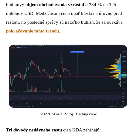
hodinový
objem obchodovania vzrástol o 784 %
na 325
miliónov USD. Medzičasom cena opäť klesla na úrovne pred
rastom, no posledné správy sú natoľko bullish, že sa očakáva
pokračovanie tohto trendu
.
KDA/USD 4H. Zdroj: TradingView
Tri dôvody nedávneho rastu
cien KDA zahŕňajú: