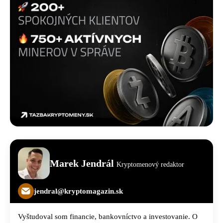
Marek Jendrál
Kryptomenový redaktor
jendral@kryptomagazin.sk
Vyštudoval som financie, bankovníctvo a investovanie. O