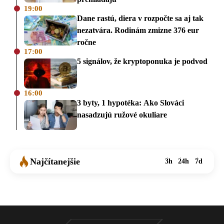
19:00
Dane rastú, diera v rozpočte sa aj tak
nezatvára. Rodinám zmizne 376 eur
ročne
17:00
5 signálov, že kryptoponuka je podvod
16:00
3 byty, 1 hypotéka: Ako Slováci
nasadzujú ružové okuliare
Najčítanejšie
3h
24h
7d