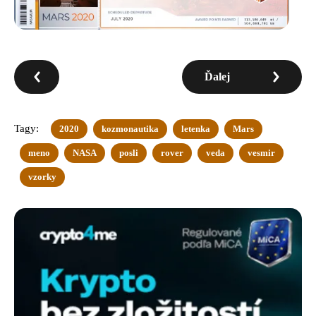
Ďalej
Tagy:
2020
kozmonautika
letenka
Mars
meno
NASA
posli
rover
veda
vesmir
vzorky