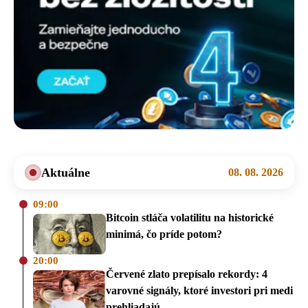
Aktuálne
08. 08. 2026
09:00
Bitcoin stláča volatilitu na historické
minimá, čo príde potom?
20:00
Červené zlato prepísalo rekordy: 4
varovné signály, ktoré investori pri medi
prehliadajú