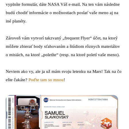
vyplníte formulár, dáte NASA Váš e-mail. Na ten vám následne
budú chodiť informácie o možnostiach poslať vaše meno aj na
iné planéty.
Zároveň vám vytvorí takzvaný „frequent Flyer“ účet, na ktorý
môžete zbierať body sťahovaním a štúdiom rôznych materiálov
o misiách, na ktoré „poletíte“ (resp. na ktoré poletí vaše meno).
Neviem ako vy, ale ja už mám svoju letenku na Mars! Tak na čo
ešte čakáte?
Poďte tam so mnou
!