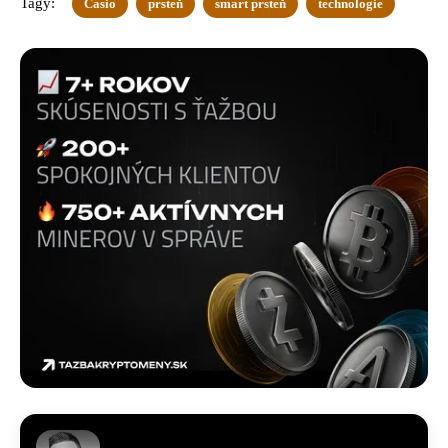
Tagy:
Casio
prsteň
smart prsteň
technologie