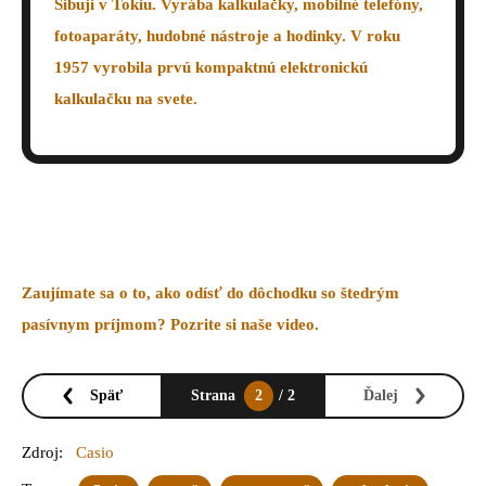
Šibuji v Tokiu. Vyrába kalkulačky, mobilné telefóny,
fotoaparáty, hudobné nástroje a hodinky. V roku
1957 vyrobila prvú kompaktnú elektronickú
kalkulačku na svete.
Zauj
ímate sa o to, ako odísť do dôchodku so štedrým
pasívnym príjmom? Pozrite si naše video.
Späť
Strana
2
/ 2
Ďalej
Zdroj:
Casio