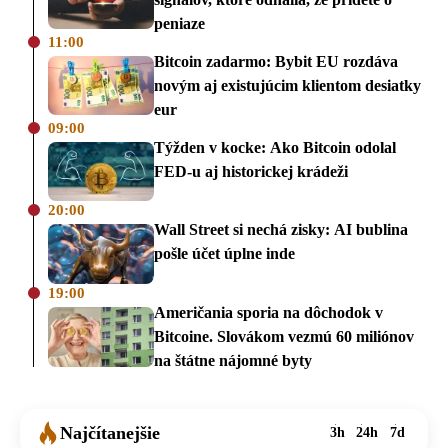
peniaze
11:00
Bitcoin zadarmo: Bybit EU rozdáva
novým aj existujúcim klientom desiatky
eur
09:00
Týžden v kocke: Ako Bitcoin odolal
FED-u aj historickej krádeži
20:00
Wall Street si nechá zisky: AI bublina
pošle účet úplne inde
19:00
Američania sporia na dôchodok v
Bitcoine. Slovákom vezmú 60 miliónov
na štátne nájomné byty
Najčítanejšie
3h
24h
7d