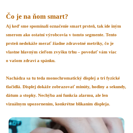
Čo je na ňom smart?
Aj keď sme spomínali označenie smart prsteň, tak ide iným
smerom ako ostatní výrobcovia v tomto segmente. Tento
prsteň
nedokáže merať
žiadne zdravotné metriky, čo je
vlastne hlavným cieľom zvyšku trhu – povedať vám viac
o vašom zdraví a spánku.
Nachádza sa tu teda
monochromatický displej
a tri fyzické
tlačidlá. Displej dokáže zobrazovať minúty, hodiny a sekundy,
dátum a stopky. Nechýba ani
funkcia alarmu
, ale len
vizuálnym upozornením, konkrétne blikaním displeja.